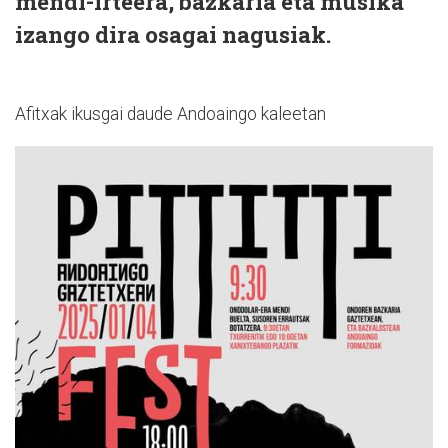
mendi-irteera, bazkaria eta musika
izango dira osagai nagusiak.
Afitxak ikusgai daude Andoaingo kaleetan