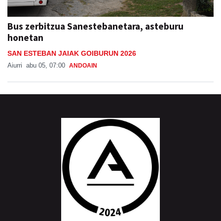
Bus zerbitzua Sanestebanetara, asteburu
honetan
SAN ESTEBAN JAIAK GOIBURUN 2026
Aiurri
abu 05, 07:00
ANDOAIN