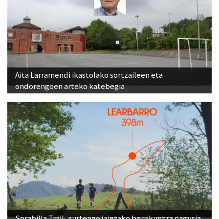
Aita Larramendi ikastolako sortzaileen eta
ondorengoen arteko katebegia
Sorabilla Trail, aurtengo jaietako berrikuntza nagusia