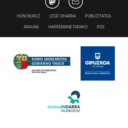
HONI BURUZ
LEGE OHARRA
PUBLIZITATEA
ARAUAK
HARREMANETARAKO
RSS