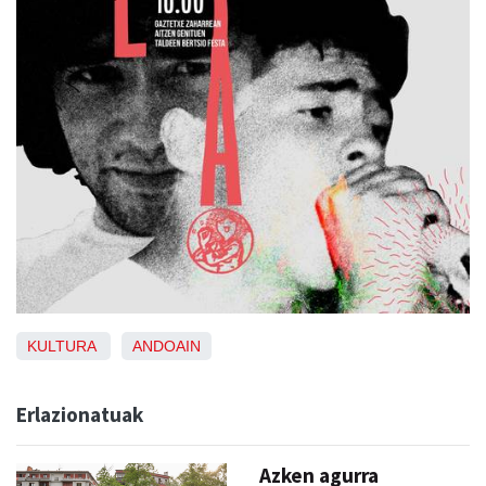
KULTURA
ANDOAIN
Erlazionatuak
Azken agurra