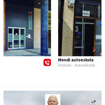
Previous
Next
Mendi autoeskola
Andoain
- Autoeskolak