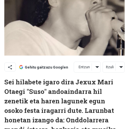
Entzun
Itzuli
Gehitu gaitzazu Googlen
Sei hilabete igaro dira Jexux Mari
Otaegi "Suso" andoaindarra hil
zenetik eta haren lagunek egun
osoko festa iragarri dute. Larunbat
honetan izango da: Onddolarrera