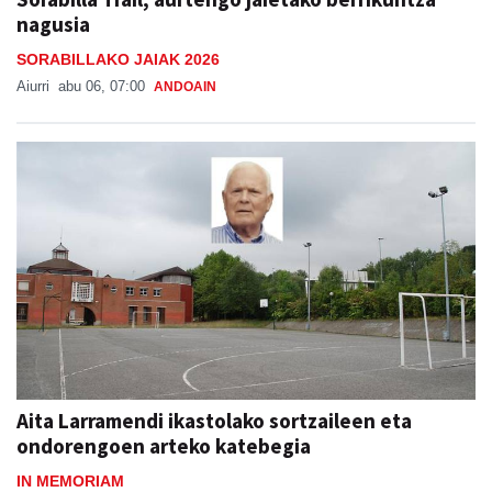
nagusia
SORABILLAKO JAIAK 2026
Aiurri
abu 06, 07:00
ANDOAIN
Aita Larramendi ikastolako sortzaileen eta
ondorengoen arteko katebegia
IN MEMORIAM