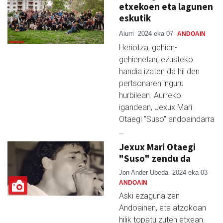
etxekoen eta lagunen
eskutik
Aiurri
2024 eka 07
ANDOAIN
Heriotza, gehien-
gehienetan, ezusteko
handia izaten da hil den
pertsonaren inguru
hurbilean. Aurreko
igandean, Jexux Mari
Otaegi "Suso" andoaindarra
…
Jexux Mari Otaegi
"Suso" zendu da
Jon Ander Ubeda
2024 eka 03
ANDOAIN
Aski ezaguna zen
Andoainen, eta atzokoan
hilik topatu zuten etxean.