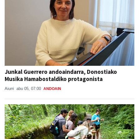
Junkal Guerrero andoaindarra, Donostiako
Musika Hamabostaldiko protagonista
Aiurri
abu 05, 07:00
ANDOAIN