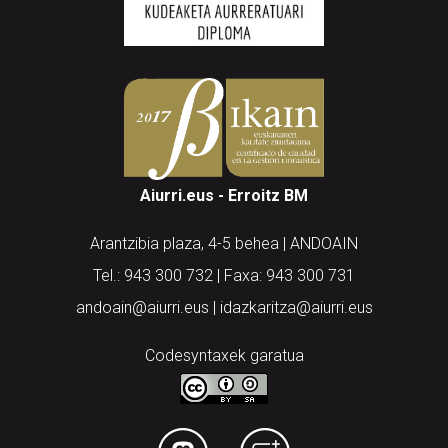
Aiurri.eus - Erroitz BM
Arantzibia plaza, 4-5 behea | ANDOAIN
Tel.: 943 300 732 | Faxa: 943 300 731
andoain@aiurri.eus | idazkaritza@aiurri.eus
Codesyntaxek garatua