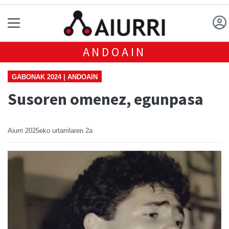
ANDOAIN
GABONAK 2024 | ANDOAIN
Susoren omenez, egunpasa
Aiurri
2025eko urtarrilaren 2a