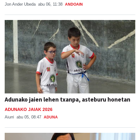
Jon Ander Ubeda
abu 06, 11:38
ANDOAIN
Adunako jaien lehen txanpa, asteburu honetan
ADUNAKO JAIAK 2026
Aiurri
abu 05, 08:47
ADUNA