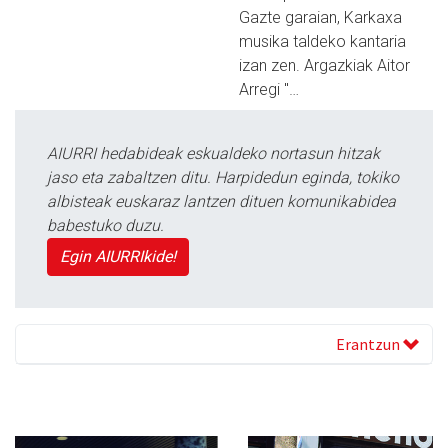
Gazte garaian, Karkaxa
musika taldeko kantaria
izan zen. Argazkiak Aitor
Arregi "…
AIURRI hedabideak eskualdeko nortasun hitzak
jaso eta zabaltzen ditu. Harpidedun eginda, tokiko
albisteak euskaraz lantzen dituen komunikabidea
babestuko duzu.
Egin AIURRIkide!
Erantzun