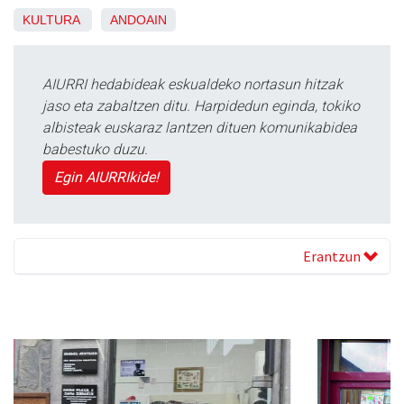
KULTURA
ANDOAIN
AIURRI hedabideak eskualdeko nortasun hitzak
jaso eta zabaltzen ditu. Harpidedun eginda, tokiko
albisteak euskaraz lantzen dituen komunikabidea
babestuko duzu.
Egin AIURRIkide!
Erantzun