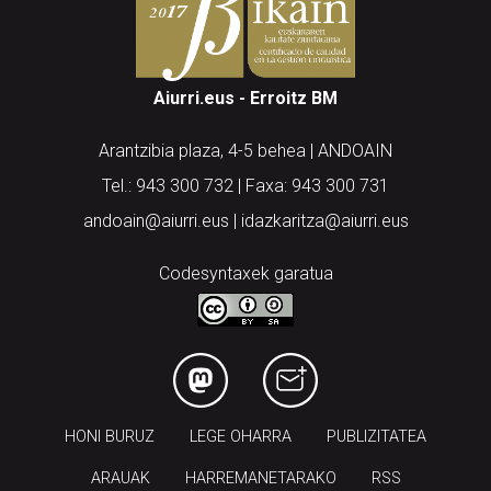
Aiurri.eus - Erroitz BM
Arantzibia plaza, 4-5 behea | ANDOAIN
Tel.: 943 300 732 | Faxa: 943 300 731
andoain@aiurri.eus | idazkaritza@aiurri.eus
Codesyntaxek garatua
HONI BURUZ
LEGE OHARRA
PUBLIZITATEA
ARAUAK
HARREMANETARAKO
RSS