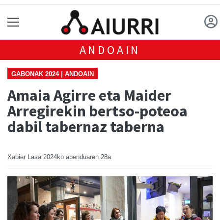
ANDOAIN
GABONAK 2024 | ANDOAIN
Amaia Agirre eta Maider
Arregirekin bertso-poteoa
dabil tabernaz taberna
Xabier Lasa
2024ko abenduaren 28a