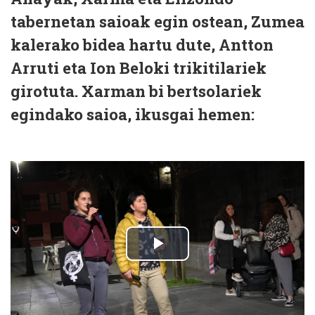
tabernetan saioak egin ostean, Zumea
kalerako bidea hartu dute, Antton
Arruti eta Ion Beloki trikitilariek
girotuta. Xarman bi bertsolariek
egindako saioa, ikusgai hemen: