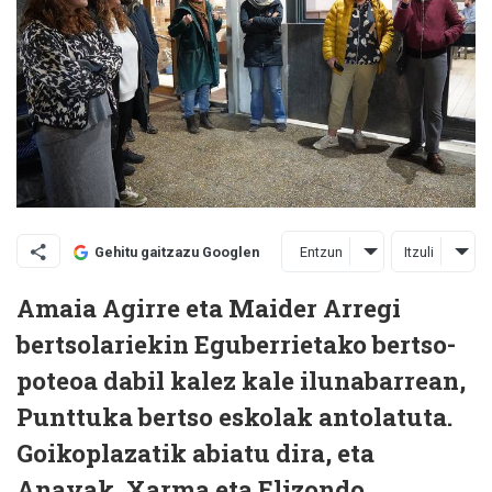
Entzun
Itzuli
Gehitu gaitzazu Googlen
Amaia Agirre eta Maider Arregi
bertsolariekin Eguberrietako bertso-
poteoa dabil kalez kale ilunabarrean,
Punttuka bertso eskolak antolatuta.
Goikoplazatik abiatu dira, eta
Anayak, Xarma eta Elizondo