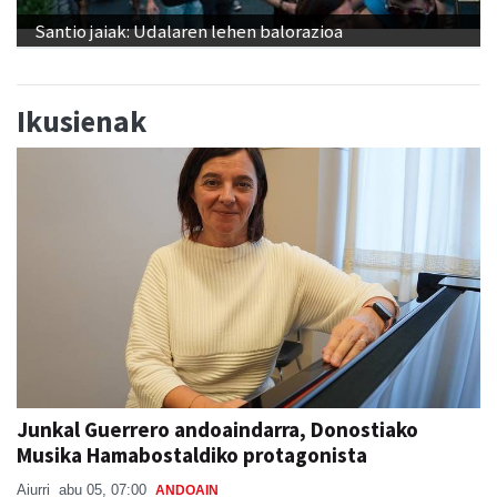
Santio jaiak: Udalaren lehen balorazioa
Ikusienak
Junkal Guerrero andoaindarra, Donostiako
Musika Hamabostaldiko protagonista
Aiurri
abu 05, 07:00
ANDOAIN