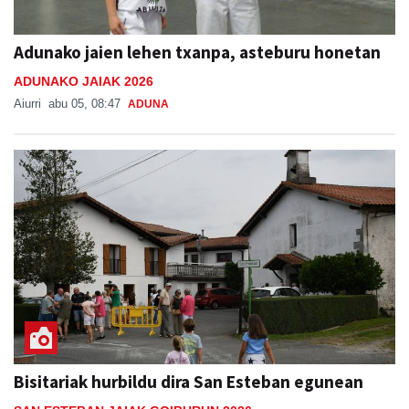
Adunako jaien lehen txanpa, asteburu honetan
ADUNAKO JAIAK 2026
Aiurri
abu 05, 08:47
ADUNA
Bisitariak hurbildu dira San Esteban egunean