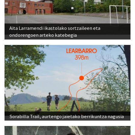
Aita Larramendi ikastolako sortzaileen eta
ondorengoen arteko katebegia
Sorabilla Trail, aurtengo jaietako berrikuntza nagusia