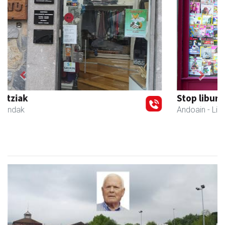
Previous
Next
Stop liburu-denda
Andoain
- Liburu-dendak