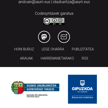
andoain@aiurri.eus | idazkaritza@aiurri.eus
Codesyntaxek garatua
HONI BURUZ
LEGE OHARRA
PUBLIZITATEA
ARAUAK
HARREMANETARAKO
RSS