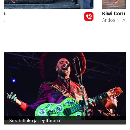
Previous
Next
Kiwi Corner English
Andoain
- Akademiak
Sorabillako jai-egitaraua