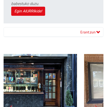
babestuko duzu.
Egin AIURRIkide!
Erantzun