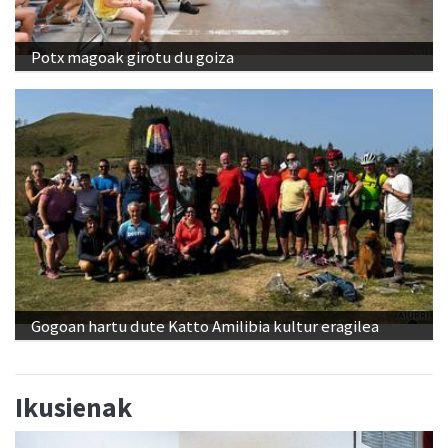
Potx magoak girotu du goiza
Gogoan hartu dute Katto Amilibia kultur eragilea
Ikusienak