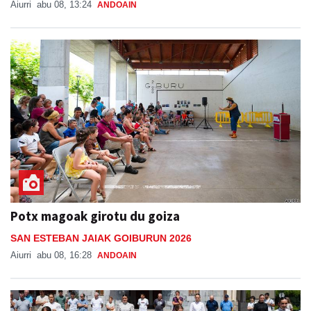
Aiurri
abu 08, 13:24
ANDOAIN
Potx magoak girotu du goiza
SAN ESTEBAN JAIAK GOIBURUN 2026
Aiurri
abu 08, 16:28
ANDOAIN