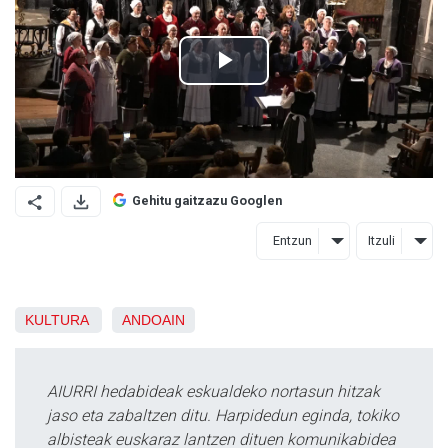
Gehitu gaitzazu Googlen
Entzun
Itzuli
KULTURA
ANDOAIN
AIURRI hedabideak eskualdeko nortasun hitzak
jaso eta zabaltzen ditu. Harpidedun eginda, tokiko
albisteak euskaraz lantzen dituen komunikabidea