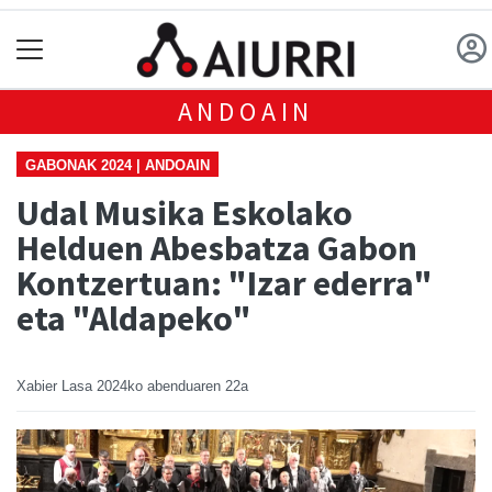
ANDOAIN
GABONAK 2024 | ANDOAIN
Udal Musika Eskolako
Helduen Abesbatza Gabon
Kontzertuan: "Izar ederra"
eta "Aldapeko"
Xabier Lasa
2024ko abenduaren 22a