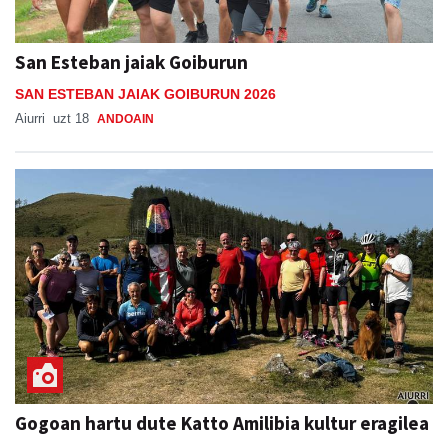
San Esteban jaiak Goiburun
SAN ESTEBAN JAIAK GOIBURUN 2026
Aiurri
uzt 18
ANDOAIN
Gogoan hartu dute Katto Amilibia kultur eragilea