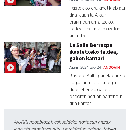
Txistokiko eraikinetik abiatu
dira, Juanita Alkain
eraikinean amaitzeko.
Tartean, hainbat plazatan
aritu dira.
La Salle Berrozpe
ikastetxeko taldea,
gabon kantari
Aiurri
2024 abe 24
ANDOAIN
Bastero Kulturguneko areto
nagusiaren atarian egin
dute lehen saioa, eta
ondoren herrian barrena ibili
dira kantari.
AIURRI hedabideak eskualdeko nortasun hitzak
jaso eta zabaltzen ditu. Harpidedun eginda, tokiko