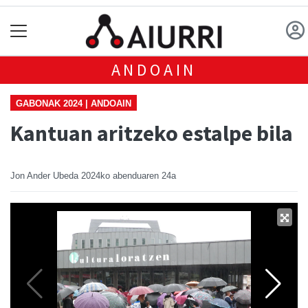
ANDOAIN
GABONAK 2024 | ANDOAIN
Kantuan aritzeko estalpe bila
Jon Ander Ubeda
2024ko abenduaren 24a