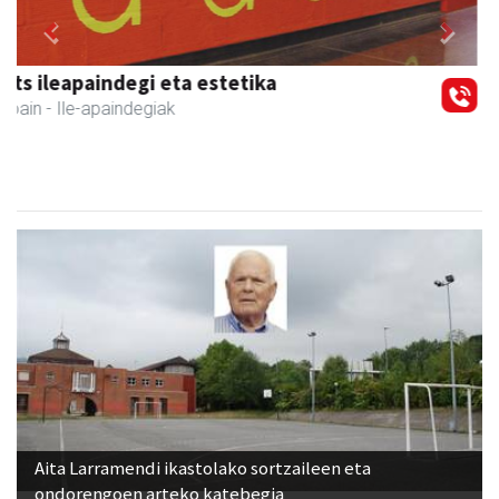
Previous
Next
Stop liburu-denda
Andoain
- Liburu-dendak
Aita Larramendi ikastolako sortzaileen eta
ondorengoen arteko katebegia