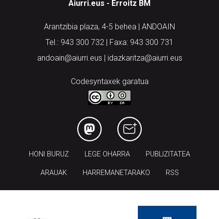
Aiurri.eus - Erroitz BM
Arantzibia plaza, 4-5 behea | ANDOAIN
Tel.: 943 300 732 | Faxa: 943 300 731
andoain@aiurri.eus | idazkaritza@aiurri.eus
Codesyntaxek garatua
HONI BURUZ
LEGE OHARRA
PUBLIZITATEA
ARAUAK
HARREMANETARAKO
RSS