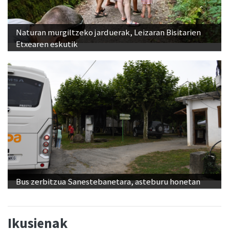
Naturan murgiltzeko jarduerak, Leizaran Bisitarien
Etxearen eskutik
Bus zerbitzua Sanestebanetara, asteburu honetan
Ikusienak