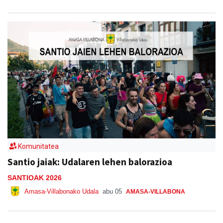
Komunitatea
Santio jaiak: Udalaren lehen balorazioa
SANTIOAK 2026
Amasa-Villabonako Udala
abu 05
AMASA-VILLABONA