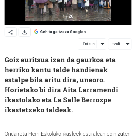
Gehitu gaitzazu Googlen
Entzun
Itzuli
Goiz euritsua izan da gaurkoa eta
herriko kantu talde handienak
estalpe bila aritu dira, uneoro.
Horietako bi dira Aita Larramendi
ikastolako eta La Salle Berrozpe
ikastetxeko taldeak.
Ondarreta Herri Eskolako ikasleek ostiralean egin zuten