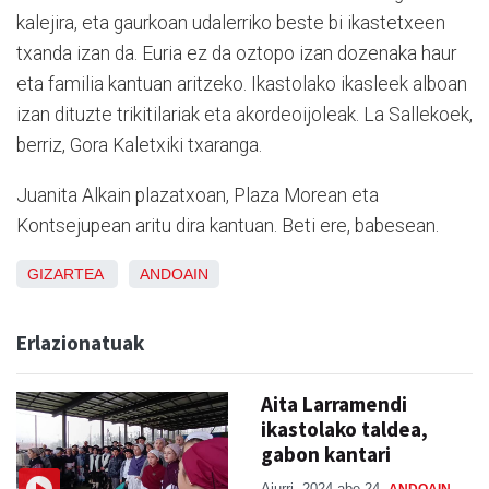
kalejira, eta gaurkoan udalerriko beste bi ikastetxeen
txanda izan da. Euria ez da oztopo izan dozenaka haur
eta familia kantuan aritzeko. Ikastolako ikasleek alboan
izan dituzte trikitilariak eta akordeoijoleak. La Sallekoek,
berriz, Gora Kaletxiki txaranga.
Juanita Alkain plazatxoan, Plaza Morean eta
Kontsejupean aritu dira kantuan. Beti ere, babesean.
GIZARTEA
ANDOAIN
Erlazionatuak
Aita Larramendi
ikastolako taldea,
gabon kantari
Aiurri
2024 abe 24
ANDOAIN