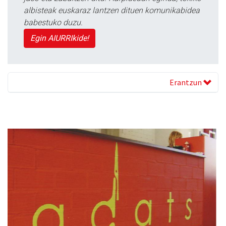
albisteak euskaraz lantzen dituen komunikabidea
babestuko duzu.
Egin AIURRIkide!
Erantzun