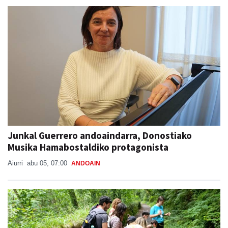
Junkal Guerrero andoaindarra, Donostiako
Musika Hamabostaldiko protagonista
Aiurri
abu 05, 07:00
ANDOAIN