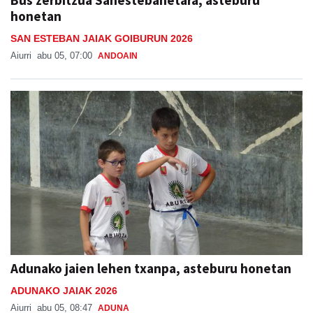
Bus zerbitzua Sanestebanetara, asteburu
honetan
SAN ESTEBAN JAIAK GOIBURUN 2026
Aiurri
abu 05, 07:00
ANDOAIN
Adunako jaien lehen txanpa, asteburu honetan
ADUNAKO JAIAK 2026
Aiurri
abu 05, 08:47
ADUNA