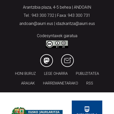
Arantzibia plaza, 4-5 behea | ANDOAIN
Tel.: 943 300 732 | Faxa: 943 300 731
andoain@aiurri.eus | idazkaritza@aiurri.eus
Codesyntaxek garatua
HONI BURUZ
LEGE OHARRA
PUBLIZITATEA
ARAUAK
HARREMANETARAKO
RSS