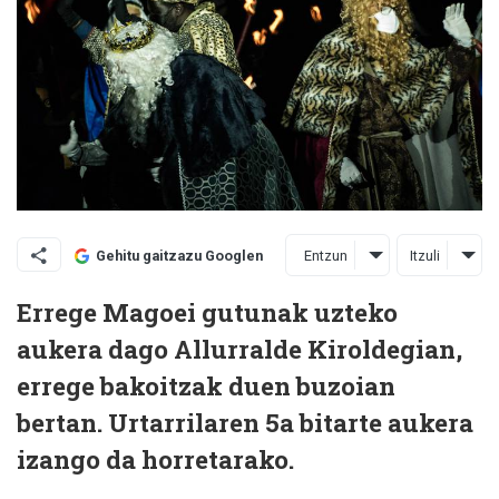
Entzun
Itzuli
Gehitu gaitzazu Googlen
Errege Magoei gutunak uzteko
aukera dago Allurralde Kiroldegian,
errege bakoitzak duen buzoian
bertan. Urtarrilaren 5a bitarte aukera
izango da horretarako.