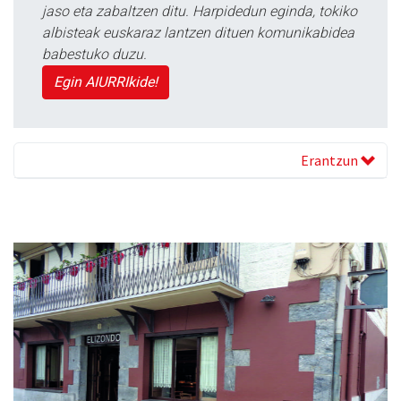
jaso eta zabaltzen ditu. Harpidedun eginda, tokiko
albisteak euskaraz lantzen dituen komunikabidea
babestuko duzu.
Egin AIURRIkide!
Erantzun