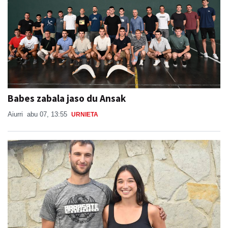
Babes zabala jaso du Ansak
Aiurri
abu 07, 13:55
URNIETA