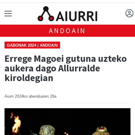
ANDOAIN
GABONAK 2024 | ANDOAIN
Errege Magoei gutuna uzteko
aukera dago Allurralde
kiroldegian
Aiurri
2024ko abenduaren 28a