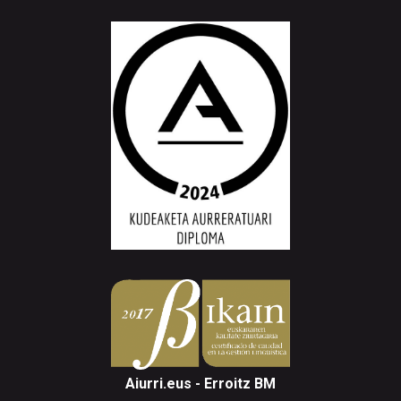
Aiurri.eus - Erroitz BM