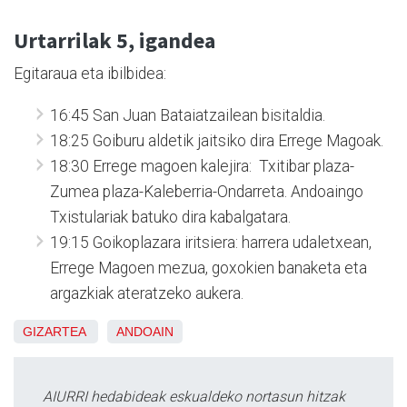
Urtarrilak 5, igandea
Egitaraua eta ibilbidea:
16:45 San Juan Bataiatzailean bisitaldia.
18:25 Goiburu aldetik jaitsiko dira Errege Magoak.
18:30 Errege magoen kalejira: Txitibar plaza-
Zumea plaza-Kaleberria-Ondarreta. Andoaingo
Txistulariak batuko dira kabalgatara.
19:15 Goikoplazara iritsiera: harrera udaletxean,
Errege Magoen mezua, goxokien banaketa eta
argazkiak ateratzeko aukera.
GIZARTEA
ANDOAIN
AIURRI hedabideak eskualdeko nortasun hitzak