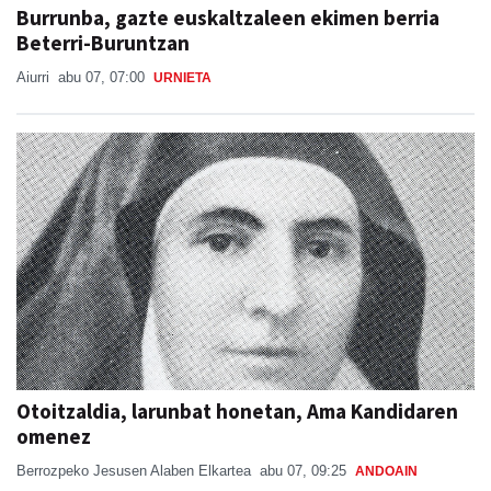
Burrunba, gazte euskaltzaleen ekimen berria
Beterri-Buruntzan
Aiurri
abu 07, 07:00
URNIETA
Otoitzaldia, larunbat honetan, Ama Kandidaren
omenez
Berrozpeko Jesusen Alaben Elkartea
abu 07, 09:25
ANDOAIN