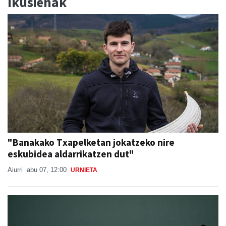
Ikusienak
"Banakako Txapelketan jokatzeko nire
eskubidea aldarrikatzen dut"
Aiurri
abu 07, 12:00
URNIETA