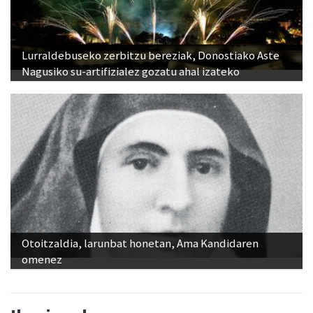
Lurraldebuseko zerbitzu bereziak, Donostiako Aste
Nagusiko su-artifizialez gozatu ahal izateko
Otoitzaldia, larunbat honetan, Ama Kandidaren
omenez