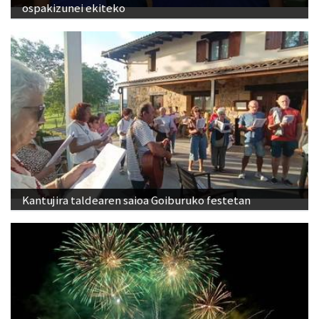
ospakizunei ekiteko
Kantujira taldearen saioa Goiburuko festetan