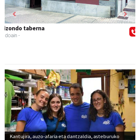
Previous
Next
Andoaingo AEK euskaltegia
Andoain
- Euskaltegiak
Kantujira, auzo-afaria eta dantzaldia, asteburuko