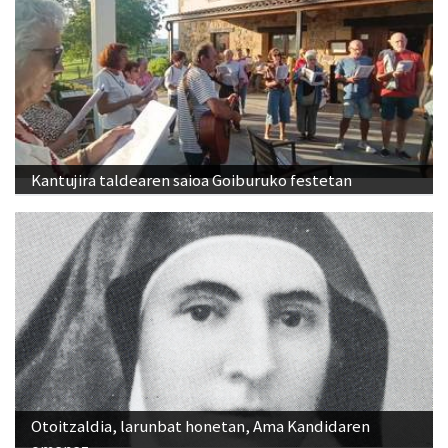
Kantujira taldearen saioa Goiburuko festetan
Otoitzaldia, larunbat honetan, Ama Kandidaren