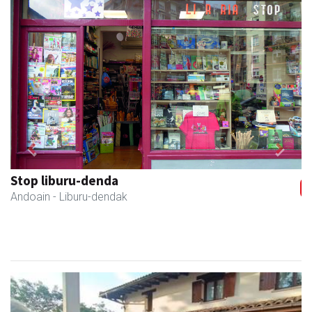
Previous
Next
Stop liburu-denda
Andoain
- Liburu-dendak