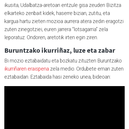
ikusita, Udalbatza-aretoan entzule gisa zeuden Bizitza
elkarteko zenbait kidek, haserre bizian, zutitu, eta
kargua hartu zieten mozioa aurrera atera zedin eragotzi
zuten zinegotziei, euren jarrera “lotsagarria” zela
leporatuz. Ondoren, aretotik irten egin ziren.
Buruntzako ikurriñaz, luze eta zabar
Bi mozio eztabaidatu eta bozkatu zituzten Buruntzako
ikurriñaren eraispena
zela medio. Ordubete eman zuten
eztabaidan. Eztabaida hasi zeneko unea, bideoan: