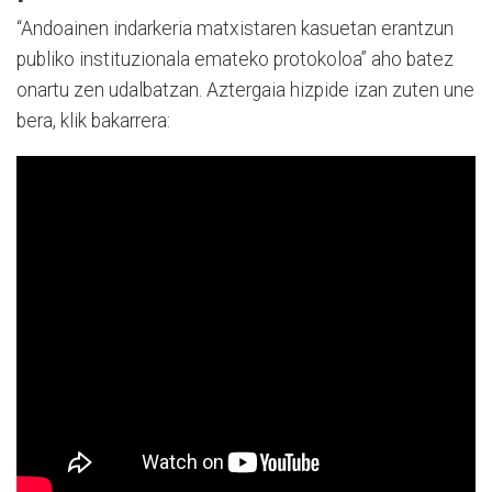
“Andoainen indarkeria matxistaren kasuetan erantzun
publiko instituzionala emateko protokoloa” aho batez
onartu zen udalbatzan. Aztergaia hizpide izan zuten une
bera, klik bakarrera: