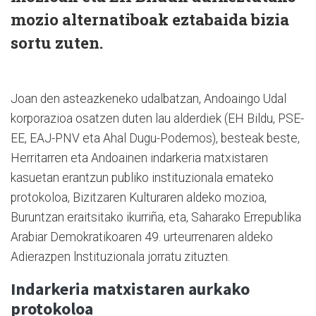
mozio alternatiboak eztabaida bizia
sortu zuten.
Joan den asteazkeneko udalbatzan, Andoaingo Udal
korporazioa osatzen duten lau alderdiek (EH Bildu, PSE-
EE, EAJ-PNV eta Ahal Dugu-Podemos), besteak beste,
Herritarren eta Andoainen indarkeria matxistaren
kasuetan erantzun publiko instituzionala emateko
protokoloa, Bizitzaren Kulturaren aldeko mozioa,
Buruntzan eraitsitako ikurriña, eta, Saharako Errepublika
Arabiar Demokratikoaren 49. urteurrenaren aldeko
Adierazpen lnstituzionala jorratu zituzten.
Indarkeria matxistaren aurkako
protokoloa