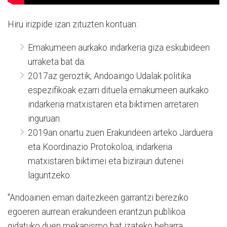
Hiru irizpide izan zituzten kontuan:
Emakumeen aurkako indarkeria giza eskubideen
urraketa bat da.
2017az geroztik, Andoaingo Udalak politika
espezifikoak ezarri dituela emakumeen aurkako
indarkeria matxistaren eta biktimen arretaren
inguruan.
2019an onartu zuen Erakundeen arteko Jarduera
eta Koordinazio Protokoloa, indarkeria
matxistaren biktimei eta biziraun dutenei
laguntzeko.
"Andoainen eman daitezkeen garrantzi bereziko
egoeren aurrean erakundeen erantzun publikoa
gidatuko duen mekanismo bat izateko beharra