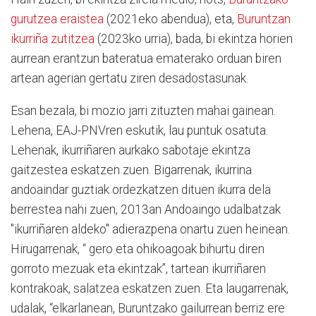
gurutzea eraistea
(2021eko abendua), eta,
Buruntzan
ikurriña zutitzea
(2023ko urria), bada, bi ekintza horien
aurrean erantzun bateratua ematerako orduan biren
artean agerian gertatu ziren desadostasunak.
Esan bezala, bi mozio jarri zituzten mahai gainean.
Lehena, EAJ-PNVren eskutik, lau puntuk osatuta.
Lehenak, ikurriñaren aurkako sabotaje ekintza
gaitzestea eskatzen zuen. Bigarrenak, ikurrina
andoaindar guztiak ordezkatzen dituen ikurra dela
berrestea nahi zuen, 2013an Andoaingo udalbatzak
"ikurriñaren aldeko" adierazpena onartu zuen heinean.
Hirugarrenak, “ gero eta ohikoagoak bihurtu diren
gorroto mezuak eta ekintzak”, tartean ikurriñaren
kontrakoak, salatzea eskatzen zuen. Eta laugarrenak,
udalak, “elkarlanean, Buruntzako gailurrean berriz ere