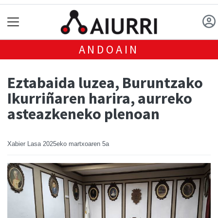
ANDOAIN
Eztabaida luzea, Buruntzako
Ikurriñaren harira, aurreko
asteazkeneko plenoan
Xabier Lasa
2025eko martxoaren 5a