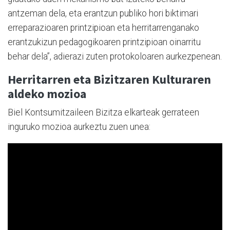
antzeman dela, eta erantzun publiko hori biktimari
erreparazioaren printzipioan eta herritarrenganako
erantzukizun pedagogikoaren printzipioan oinarritu
behar dela”, adierazi zuten protokoloaren aurkezpenean.
Herritarren eta Bizitzaren Kulturaren
aldeko mozioa
Biel Kontsumitzaileen Bizitza elkarteak gerrateen
inguruko mozioa aurkeztu zuen unea: