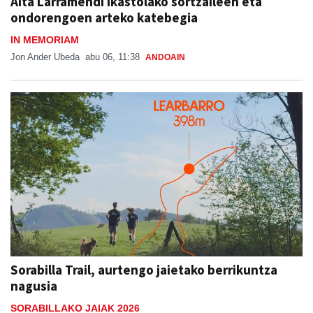
Aita Larramendi ikastolako sortzaileen eta
ondorengoen arteko katebegia
IN MEMORIAM
Jon Ander Ubeda
abu 06, 11:38
ANDOAIN
Sorabilla Trail, aurtengo jaietako berrikuntza
nagusia
SORABILLAKO JAIAK 2026