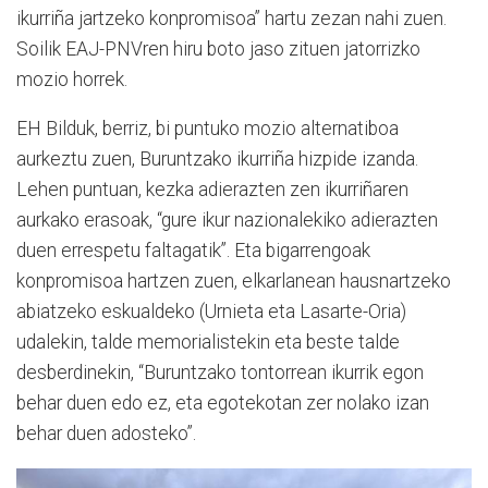
ikurriña jartzeko konpromisoa” hartu zezan nahi zuen.
Soilik EAJ-PNVren hiru boto jaso zituen jatorrizko
mozio horrek.
EH Bilduk, berriz, bi puntuko mozio alternatiboa
aurkeztu zuen, Buruntzako ikurriña hizpide izanda.
Lehen puntuan, kezka adierazten zen ikurriñaren
aurkako erasoak, “gure ikur nazionalekiko adierazten
duen errespetu faltagatik”. Eta bigarrengoak
konpromisoa hartzen zuen, elkarlanean hausnartzeko
abiatzeko eskualdeko (Urnieta eta Lasarte-Oria)
udalekin, talde memorialistekin eta beste talde
desberdinekin, “Buruntzako tontorrean ikurrik egon
behar duen edo ez, eta egotekotan zer nolako izan
behar duen adosteko”.