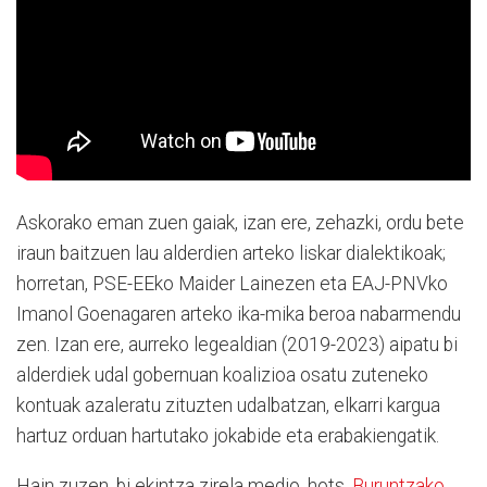
Askorako eman zuen gaiak, izan ere, zehazki, ordu bete
iraun baitzuen lau alderdien arteko liskar dialektikoak;
horretan, PSE-EEko Maider Lainezen eta EAJ-PNVko
Imanol Goenagaren arteko ika-mika beroa nabarmendu
zen. Izan ere, aurreko legealdian (2019-2023) aipatu bi
alderdiek udal gobernuan koalizioa osatu zuteneko
kontuak azaleratu zituzten udalbatzan, elkarri kargua
hartuz orduan hartutako jokabide eta erabakiengatik.
Hain zuzen, bi ekintza zirela medio, hots,
Buruntzako