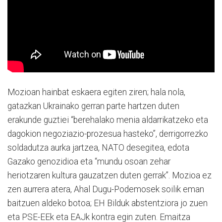
Mozioan hainbat eskaera egiten ziren; hala nola,
gatazkan Ukrainako gerran parte hartzen duten
erakunde guztiei “berehalako menia aldarrikatzeko eta
dagokion negoziazio-prozesua hasteko”, derrigorrezko
soldadutza aurka jartzea, NATO desegitea, edota
Gazako genozidioa eta “mundu osoan zehar
heriotzaren kultura gauzatzen duten gerrak”. Mozioa ez
zen aurrera atera, Ahal Dugu-Podemosek soilik eman
baitzuen aldeko botoa; EH Bilduk abstentziora jo zuen
eta PSE-EEk eta EAJk kontra egin zuten. Emaitza