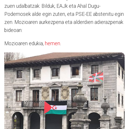
zuen udalbatzak. Bilduk, EAJk eta Ahal Dugu-
Podemosek alde egin zuten, eta PSE-EE abstenitu egin
zen. Mozioaren aurkezpena eta alderdien adierazpenak
bideoan:
Mozioaren edukia,
hemen
.