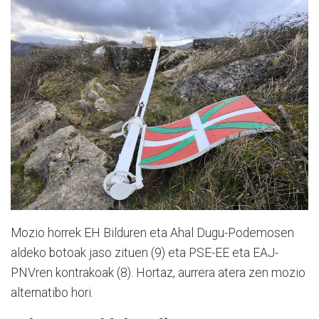
Mozio horrek EH Bilduren eta Ahal Dugu-Podemosen
aldeko botoak jaso zituen (9) eta PSE-EE eta EAJ-
PNVren kontrakoak (8). Hortaz, aurrera atera zen mozio
alternatibo hori.