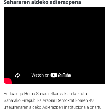
Sahararen aldeko adierazpena
Andoaingo Hurria Sahara elkarteak aurkeztuta,
Saharako Errepublika Arabiar Demokratikoaren 49.
urteurrenaren aldeko Adierazpen Instituzionala onartu