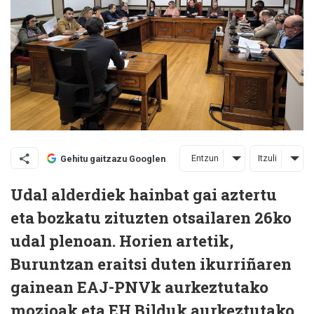
Entzun
Itzuli
Gehitu gaitzazu Googlen
Udal alderdiek hainbat gai aztertu
eta bozkatu zituzten otsailaren 26ko
udal plenoan. Horien artetik,
Buruntzan eraitsi duten ikurriñaren
gainean EAJ-PNVk aurkeztutako
mozioak eta EH Bilduk aurkeztutako