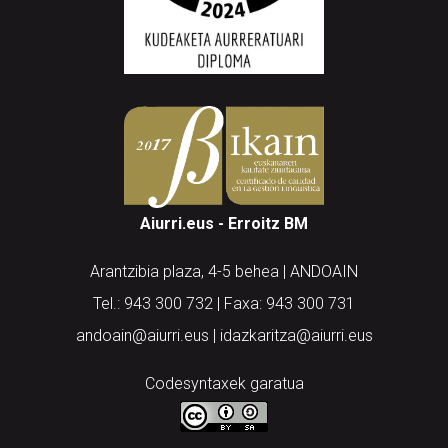
Aiurri.eus - Erroitz BM
Arantzibia plaza, 4-5 behea | ANDOAIN
Tel.: 943 300 732 | Faxa: 943 300 731
andoain@aiurri.eus | idazkaritza@aiurri.eus
Codesyntaxek garatua