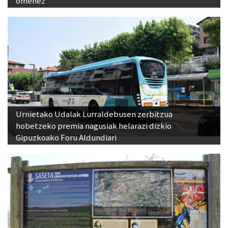
omenez
Urnietako Udalak Lurraldebusen zerbitzua
hobetzeko premia nagusiak helarazi dizkio
Gipuzkoako Foru Aldundiari