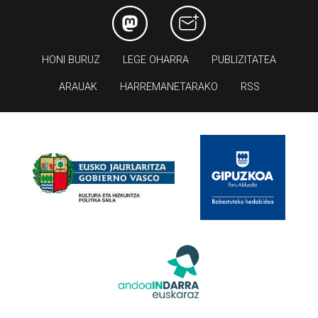
HONI BURUZ
LEGE OHARRA
PUBLIZITATEA
ARAUAK
HARREMANETARAKO
RSS