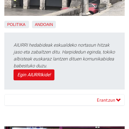
POLITIKA
ANDOAIN
AIURRI hedabideak eskualdeko nortasun hitzak
jaso eta zabaltzen ditu. Harpidedun eginda, tokiko
albisteak euskaraz lantzen dituen komunikabidea
babestuko duzu.
Egin AIURRIkide!
Erantzun