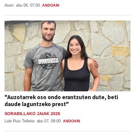
Aiurri
abu 06, 07:00
ANDOAIN
"Auzotarrek oso ondo erantzuten dute, beti
daude laguntzeko prest"
SORABILLAKO JAIAK 2026
Lide Ruiz Telleria
abu 07, 08:00
ANDOAIN