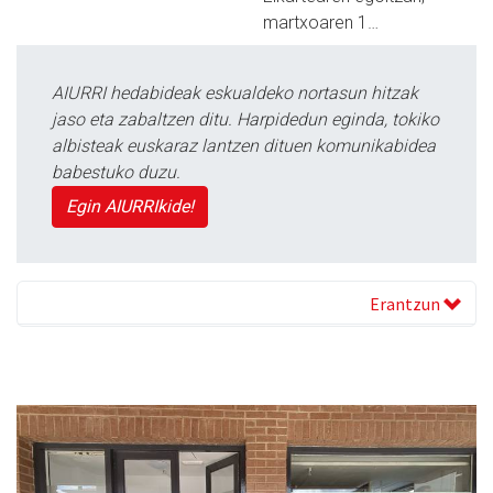
martxoaren 1…
AIURRI hedabideak eskualdeko nortasun hitzak
jaso eta zabaltzen ditu. Harpidedun eginda, tokiko
albisteak euskaraz lantzen dituen komunikabidea
babestuko duzu.
Egin AIURRIkide!
Erantzun