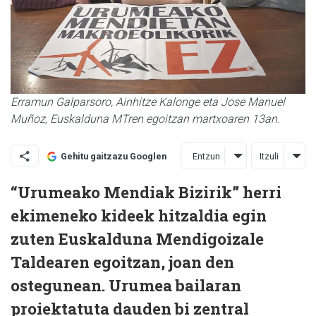
Erramun Galparsoro, Ainhitze Kalonge eta Jose Manuel
Muñoz, Euskalduna MTren egoitzan martxoaren 13an.
Entzun
Itzuli
Gehitu gaitzazu Googlen
“Urumeako Mendiak Bizirik” herri
ekimeneko kideek hitzaldia egin
zuten Euskalduna Mendigoizale
Taldearen egoitzan, joan den
ostegunean. Urumea bailaran
proiektatuta dauden bi zentral