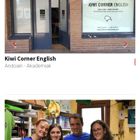
Previous
Next
Kiwi Corner English
Andoain
- Akademiak