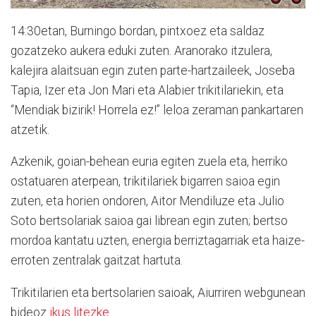
14:30etan, Burningo bordan, pintxoez eta saldaz
gozatzeko aukera eduki zuten. Aranorako itzulera,
kalejira alaitsuan egin zuten parte-hartzaileek, Joseba
Tapia, Izer eta Jon Mari eta Alabier trikitilariekin, eta
“Mendiak bizirik! Horrela ez!” leloa zeraman pankartaren
atzetik.
Azkenik, goian-behean euria egiten zuela eta, herriko
ostatuaren aterpean, trikitilariek bigarren saioa egin
zuten, eta horien ondoren, Aitor Mendiluze eta Julio
Soto bertsolariak saioa gai librean egin zuten; bertso
mordoa kantatu uzten, energia berriztagarriak eta haize-
erroten zentralak gaitzat hartuta.
Trikitilarien eta bertsolarien saioak, Aiurriren webgunean
bideoz
ikus litezke
.