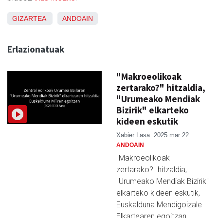
GIZARTEA
ANDOAIN
Erlazionatuak
"Makroeolikoak
zertarako?" hitzaldia,
"Urumeako Mendiak
Bizirik" elkarteko
kideen eskutik
Xabier Lasa
2025 mar 22
ANDOAIN
"Makroeolikoak
zertarako?" hitzaldia,
"Urumeako Mendiak Bizirik"
elkarteko kideen eskutik,
Euskalduna Mendigoizale
Elkartearen egoitzan,