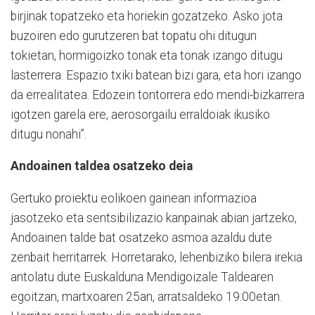
birjinak topatzeko eta horiekin gozatzeko. Asko jota
buzoiren edo gurutzeren bat topatu ohi ditugun
tokietan, hormigoizko tonak eta tonak izango ditugu
lasterrera. Espazio txiki batean bizi gara, eta hori izango
da errealitatea. Edozein tontorrera edo mendi-bizkarrera
igotzen garela ere, aerosorgailu erraldoiak ikusiko
ditugu nonahi”.
Andoainen taldea osatzeko deia
Gertuko proiektu eolikoen gainean informazioa
jasotzeko eta sentsibilizazio kanpainak abian jartzeko,
Andoainen talde bat osatzeko asmoa azaldu dute
zenbait herritarrek. Horretarako, lehenbiziko bilera irekia
antolatu dute Euskalduna Mendigoizale Taldearen
egoitzan, martxoaren 25an, arratsaldeko 19:00etan.