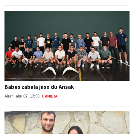
Babes zabala jaso du Ansak
Aiurri
abu 07, 13:55
URNIETA