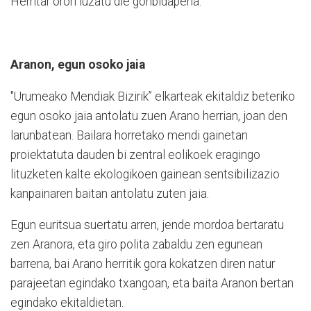
Herritar orori luzatu die gonbidapena.
Aranon, egun osoko jaia
"Urumeako Mendiak Bizirik” elkarteak ekitaldiz beteriko
egun osoko jaia antolatu zuen Arano herrian, joan den
larunbatean. Bailara horretako mendi gainetan
proiektatuta dauden bi zentral eolikoek eragingo
lituzketen kalte ekologikoen gainean sentsibilizazio
kanpainaren baitan antolatu zuten jaia.
Egun euritsua suertatu arren, jende mordoa bertaratu
zen Aranora, eta giro polita zabaldu zen egunean
barrena, bai Arano herritik gora kokatzen diren natur
parajeetan egindako txangoan, eta baita Aranon bertan
egindako ekitaldietan.