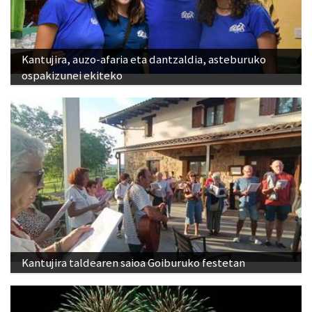
Kantujira, auzo-afaria eta dantzaldia, asteburuko
ospakizunei ekiteko
Kantujira taldearen saioa Goiburuko festetan