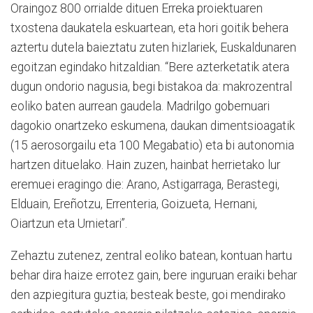
Oraingoz 800 orrialde dituen Erreka proiektuaren
txostena daukatela eskuartean, eta hori goitik behera
aztertu dutela baieztatu zuten hizlariek, Euskaldunaren
egoitzan egindako hitzaldian. “Bere azterketatik atera
dugun ondorio nagusia, begi bistakoa da: makrozentral
eoliko baten aurrean gaudela. Madrilgo gobernuari
dagokio onartzeko eskumena, daukan dimentsioagatik
(15 aerosorgailu eta 100 Megabatio) eta bi autonomia
hartzen dituelako. Hain zuzen, hainbat herrietako lur
eremuei eragingo die: Arano, Astigarraga, Berastegi,
Elduain, Ereñotzu, Errenteria, Goizueta, Hernani,
Oiartzun eta Urnietari”.
Zehaztu zutenez, zentral eoliko batean, kontuan hartu
behar dira haize errotez gain, bere inguruan eraiki behar
den azpiegitura guztia; besteak beste, goi mendirako