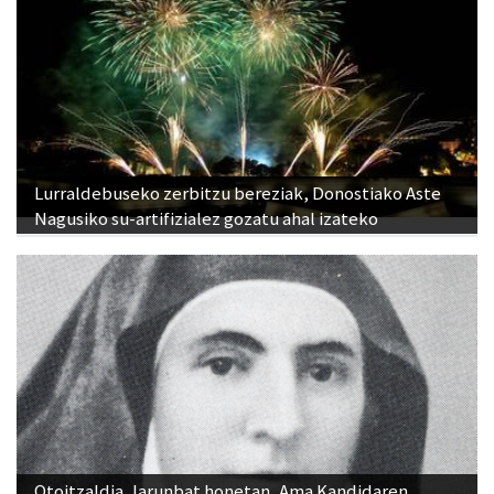
Lurraldebuseko zerbitzu bereziak, Donostiako Aste
Nagusiko su-artifizialez gozatu ahal izateko
Otoitzaldia, larunbat honetan, Ama Kandidaren