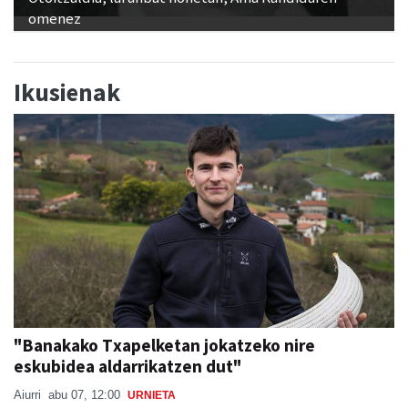
omenez
Ikusienak
"Banakako Txapelketan jokatzeko nire
eskubidea aldarrikatzen dut"
Aiurri
abu 07, 12:00
URNIETA