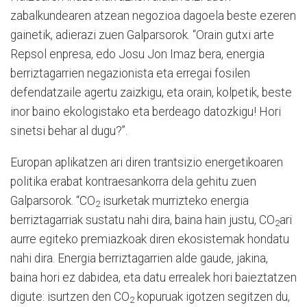
zabalkundearen atzean negozioa dagoela beste ezeren
gainetik, adierazi zuen Galparsorok. “Orain gutxi arte
Repsol enpresa, edo Josu Jon Imaz bera, energia
berriztagarrien negazionista eta erregai fosilen
defendatzaile agertu zaizkigu, eta orain, kolpetik, beste
inor baino ekologistako eta berdeago datozkigu! Hori
sinetsi behar al dugu?”.
Europan aplikatzen ari diren trantsizio energetikoaren
politika erabat kontraesankorra dela gehitu zuen
Galparsorok. “CO
isurketak murrizteko energia
2
berriztagarriak sustatu nahi dira, baina hain justu, CO
ari
2
aurre egiteko premiazkoak diren ekosistemak hondatu
nahi dira. Energia berriztagarrien alde gaude, jakina,
baina hori ez dabidea, eta datu errealek hori baieztatzen
digute: isurtzen den CO
kopuruak igotzen segitzen du,
2