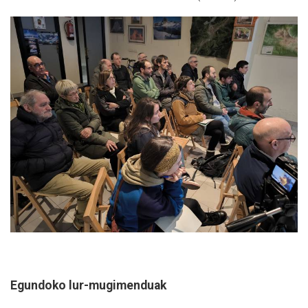
Egundoko lur-mugimenduak