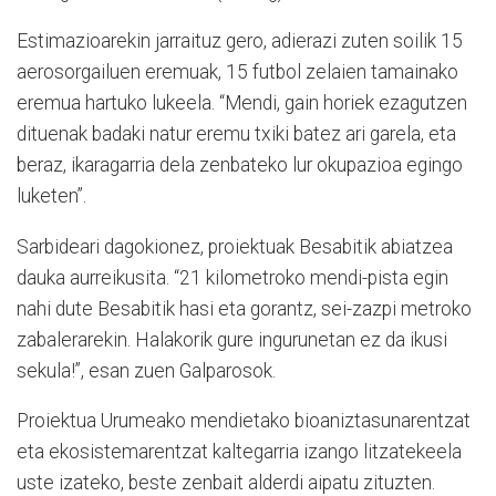
Estimazioarekin jarraituz gero, adierazi zuten soilik 15
aerosorgailuen eremuak, 15 futbol zelaien tamainako
eremua hartuko lukeela. “Mendi, gain horiek ezagutzen
dituenak badaki natur eremu txiki batez ari garela, eta
beraz, ikaragarria dela zenbateko lur okupazioa egingo
luketen”.
Sarbideari dagokionez, proiektuak Besabitik abiatzea
dauka aurreikusita. “21 kilometroko mendi-pista egin
nahi dute Besabitik hasi eta gorantz, sei-zazpi metroko
zabalerarekin. Halakorik gure ingurunetan ez da ikusi
sekula!”, esan zuen Galparosok.
Proiektua Urumeako mendietako bioaniztasunarentzat
eta ekosistemarentzat kaltegarria izango litzatekeela
uste izateko, beste zenbait alderdi aipatu zituzten.