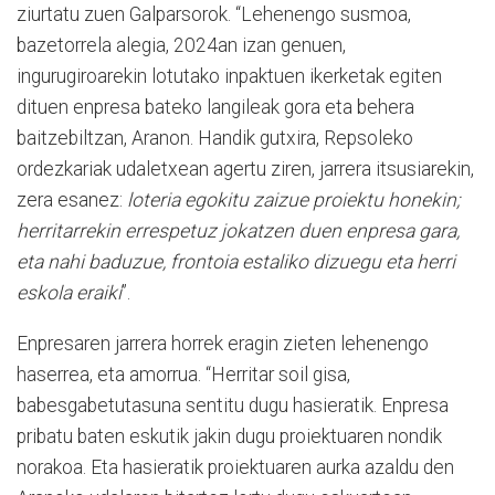
ziurtatu zuen Galparsorok. “Lehenengo susmoa,
bazetorrela alegia, 2024an izan genuen,
ingurugiroarekin lotutako inpaktuen ikerketak egiten
dituen enpresa bateko langileak gora eta behera
baitzebiltzan, Aranon. Handik gutxira, Repsoleko
ordezkariak udaletxean agertu ziren, jarrera itsusiarekin,
zera esanez:
loteria egokitu zaizue proiektu honekin;
herritarrekin errespetuz jokatzen duen enpresa gara,
eta nahi baduzue, frontoia estaliko dizuegu eta herri
eskola eraiki
”.
Enpresaren jarrera horrek eragin zieten lehenengo
haserrea, eta amorrua. “Herritar soil gisa,
babesgabetutasuna sentitu dugu hasieratik. Enpresa
pribatu baten eskutik jakin dugu proiektuaren nondik
norakoa. Eta hasieratik proiektuaren aurka azaldu den