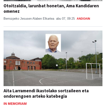
Otoitzaldia, larunbat honetan, Ama Kandidaren
omenez
Berrozpeko Jesusen Alaben Elkartea
abu 07, 09:25
ANDOAIN
Aita Larramendi ikastolako sortzaileen eta
ondorengoen arteko katebegia
IN MEMORIAM