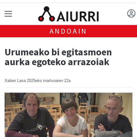
ANDOAIN
Urumeako bi egitasmoen
aurka egoteko arrazoiak
Xabier Lasa
2025eko martxoaren 22a