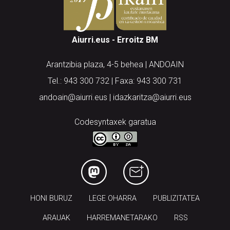
Aiurri.eus - Erroitz BM
Arantzibia plaza, 4-5 behea | ANDOAIN
Tel.: 943 300 732 | Faxa: 943 300 731
andoain@aiurri.eus | idazkaritza@aiurri.eus
Codesyntaxek garatua
HONI BURUZ
LEGE OHARRA
PUBLIZITATEA
ARAUAK
HARREMANETARAKO
RSS