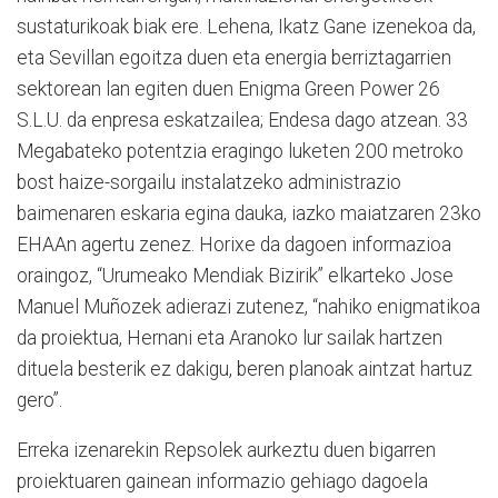
sustaturikoak biak ere. Lehena, Ikatz Gane izenekoa da,
eta Sevillan egoitza duen eta energia berriztagarrien
sektorean lan egiten duen Enigma Green Power 26
S.L.U. da enpresa eskatzailea; Endesa dago atzean. 33
Megabateko potentzia eragingo luketen 200 metroko
bost haize-sorgailu instalatzeko administrazio
baimenaren eskaria egina dauka, iazko maiatzaren 23ko
EHAAn agertu zenez. Horixe da dagoen informazioa
oraingoz, “Urumeako Mendiak Bizirik” elkarteko Jose
Manuel Muñozek adierazi zutenez, “nahiko enigmatikoa
da proiektua, Hernani eta Aranoko lur sailak hartzen
dituela besterik ez dakigu, beren planoak aintzat hartuz
gero”.
Erreka izenarekin Repsolek aurkeztu duen bigarren
proiektuaren gainean informazio gehiago dagoela