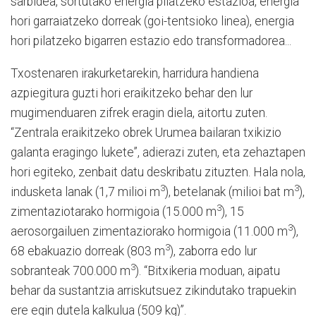
sarbidea, sortutako energia pilatzeko estazioa, energia
hori garraiatzeko dorreak (goi-tentsioko linea), energia
hori pilatzeko bigarren estazio edo transformadorea...
Txostenaren irakurketarekin, harridura handiena
azpiegitura guzti hori eraikitzeko behar den lur
mugimenduaren zifrek eragin diela, aitortu zuten.
“Zentrala eraikitzeko obrek Urumea bailaran txikizio
galanta eragingo lukete”, adierazi zuten, eta zehaztapen
hori egiteko, zenbait datu deskribatu zituzten. Hala nola,
3
3
indusketa lanak (1,7 milioi m
), betelanak (milioi bat m
),
3
zimentaziotarako hormigoia (15.000 m
), 15
3
aerosorgailuen zimentaziorako hormigoia (11.000 m
),
3
68 ebakuazio dorreak (803 m
), zaborra edo lur
3
sobranteak 700.000 m
). “Bitxikeria moduan, aipatu
behar da sustantzia arriskutsuez zikindutako trapuekin
ere egin dutela kalkulua (509 kg)”.