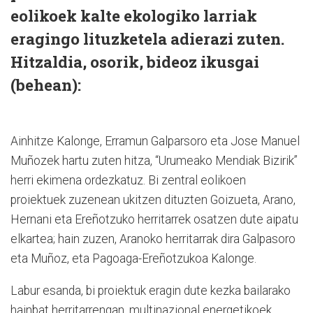
eolikoek kalte ekologiko larriak
eragingo lituzketela adierazi zuten.
Hitzaldia, osorik, bideoz ikusgai
(behean):
Ainhitze Kalonge, Erramun Galparsoro eta Jose Manuel
Muñozek hartu zuten hitza, “Urumeako Mendiak Bizirik”
herri ekimena ordezkatuz. Bi zentral eolikoen
proiektuek zuzenean ukitzen dituzten Goizueta, Arano,
Hernani eta Ereñotzuko herritarrek osatzen dute aipatu
elkartea; hain zuzen, Aranoko herritarrak dira Galpasoro
eta Muñoz, eta Pagoaga-Ereñotzukoa Kalonge.
Labur esanda, bi proiektuk eragin dute kezka bailarako
hainbat herritarrengan, multinazional energetikoek