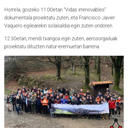
Horrela, goizeko 11:00etan “Vidas irrenovables”
dokumentala proiektatu zuten, eta Francisco Javier
Vaquero egilearekin solasaldia egin zuten ondoren.
12:30etan, mendi txangoa egin zuten, aerosorgailuak
proiektatu dituzten natur-eremuetan barrena.