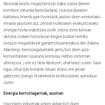
Besteak beste, hegaztientzat traba izatea (beren
korridore naturala baita bailara); Urumea ibaiaren
kalitatea (mendi-gain horietatik jaisten diren erreketako
emaria jasotzen du); zentral eolikoaren eraikuntzarako
energia fosila erabiltzea soilik: edota, bete-betean
ukitzea ondare historikoari begira Euskal Herriko
estazio megalitikorik garrantzitsuenetakoa den Adarra-
Mandiegi. Aerosorgailuetatik gertu bizi diren giza
komunitateen osasuna (estresa, nerbio-sisteman
alterazioa...) ere ez dela libratzen, ohartarazi zuten. Gaur
egun, ehun bat biztanle dituen Arano ere jende-
gabetzen joango litzatekeela etorkizunean, aurreikusi
zuten.
Energia berriztagarriak, auzitan
Haizearen industriak azken aldian bizi duen