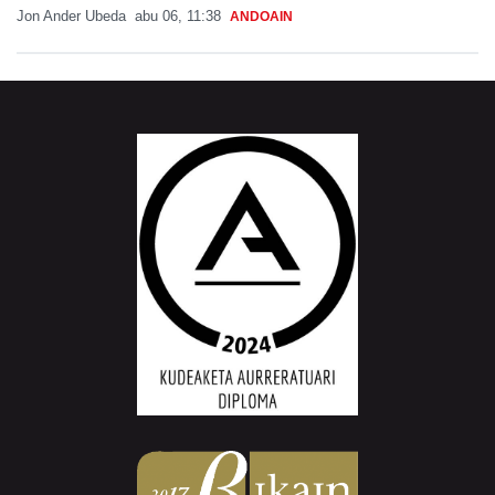
Jon Ander Ubeda
abu 06, 11:38
ANDOAIN