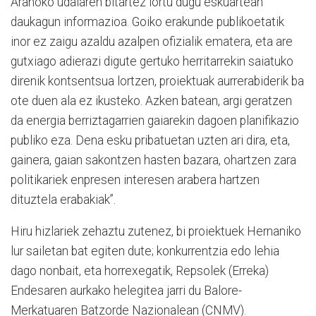
Aranoko udalaren bitartez lortu dugu eskuartean
daukagun informazioa. Goiko erakunde publikoetatik
inor ez zaigu azaldu azalpen ofizialik ematera, eta are
gutxiago adierazi digute gertuko herritarrekin saiatuko
direnik kontsentsua lortzen, proiektuak aurrerabiderik ba
ote duen ala ez ikusteko. Azken batean, argi geratzen
da energia berriztagarrien gaiarekin dagoen planifikazio
publiko eza. Dena esku pribatuetan uzten ari dira, eta,
gainera, gaian sakontzen hasten bazara, ohartzen zara
politikariek enpresen interesen arabera hartzen
dituztela erabakiak”.
Hiru hizlariek zehaztu zutenez, bi proiektuek Hernaniko
lur sailetan bat egiten dute; konkurrentzia edo lehia
dago nonbait, eta horrexegatik, Repsolek (Erreka)
Endesaren aurkako helegitea jarri du Balore-
Merkatuaren Batzorde Nazionalean (CNMV).