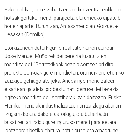
Azken aldian, erruz zabaltzen ari dira zentral eolikoen
hotsak gertuko mendi parajeetan, Urumeako aipatu bi
horiez aparte, Buruntzan, Amasamendian, Goizueta-
Lesakan (Domiko)...
Etorkizunean datorkigun errealitate horren aurrean,
Jose Manuel Muñozek dei berezia luzatu zien
mendizaleei. “Perretxikoak bezala sortzen ari dira
proiektu eolikoak gure mendietan; oraindik ere etorriko
zaizkigu gehiago ate joka. Andoaingo mendizaleen
elkartean gaudela, probestu nahi genuke dei berezia
egiteko mendizaleei, sentiberak izan daitezen. Euskal
Herriko mendiak industrializatzen ari zaizkigu abailan,
izugarrizko eraldaketa datorkigu, eta beharbada,
bukatzen ari zaigu gure inguruko mendi parajeetara
igotzearen betiko ohitura, natur-gune eta arnasgune