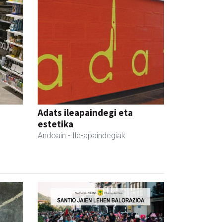
Adats ileapaindegi eta
estetika
Andoain
- Ile-apaindegiak