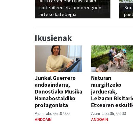
Aita Larramendi ikastolako
sortzaileen eta ondorengoen
Sora
arteko katebegia
jaie
Ikusienak
Junkal Guerrero
Naturan
andoaindarra,
murgiltzeko
Donostiako Musika
jarduerak,
Hamabostaldiko
Leizaran Bisitar
protagonista
Etxearen eskuti
Aiurri
abu 05, 07:00
Aiurri
abu 05, 08:30
ANDOAIN
ANDOAIN