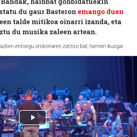
 Bandak, hainbat gonbidatuekin
estatu du gaur Basteron
emango duen
een talde mitikoa oinarri izanda, eta
tu du musika zaleen artean.
azken entsegu orokorraren zatitxo bat, hemen ikusgai: