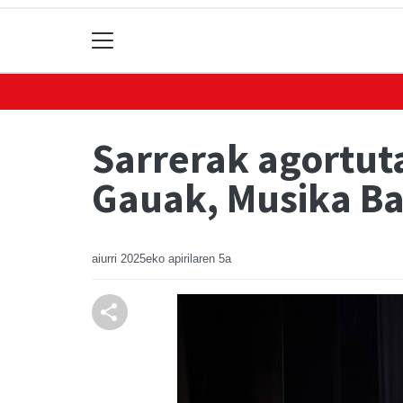
Sarrerak agortut
Gauak, Musika Ba
aiurri
2025eko apirilaren 5a