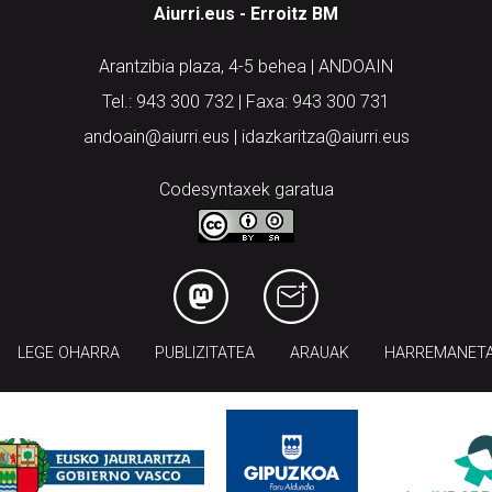
Aiurri.eus - Erroitz BM
Arantzibia plaza, 4-5 behea | ANDOAIN
Tel.: 943 300 732 | Faxa: 943 300 731
andoain@aiurri.eus | idazkaritza@aiurri.eus
Codesyntaxek garatua
LEGE OHARRA
PUBLIZITATEA
ARAUAK
HARREMANET