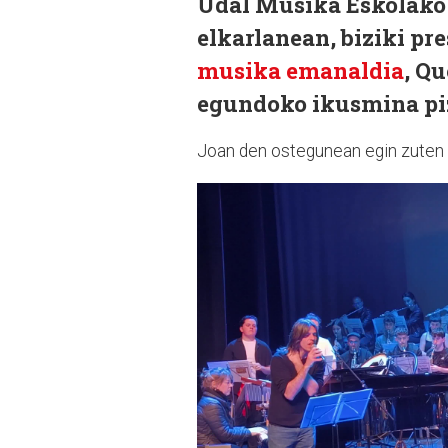
Udal Musika Eskolako
elkarlanean, biziki pr
musika emanaldia
, Qu
egundoko ikusmina piz
Joan den ostegunean egin zuten 