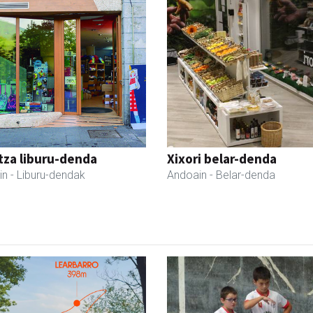
tza liburu-denda
Xixori belar-denda
in
- Liburu-dendak
Andoain
- Belar-denda