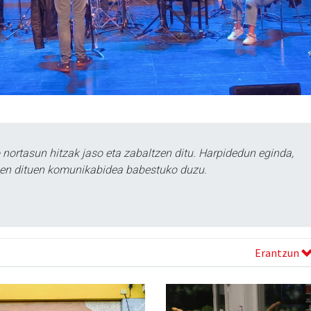
ortasun hitzak jaso eta zabaltzen ditu. Harpidedun eginda,
tzen dituen komunikabidea babestuko duzu.
Erantzun