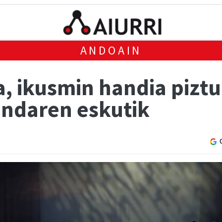
ANDOAIN
a, ikusmin handia pizt
ndaren eskutik