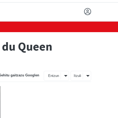
u du Queen
Gehitu gaitzazu Googlen
Entzun
Itzuli