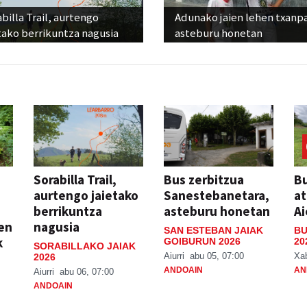
billa Trail, aurtengo
Adunako jaien lehen txanp
tako berrikuntza nagusia
asteburu honetan
Sorabilla Trail,
Bus zerbitzua
Bu
aurtengo jaietako
Sanestebanetara,
at
berrikuntza
asteburu honetan
Ai
ien
nagusia
SAN ESTEBAN JAIAK
BU
k
GOIBURUN 2026
20
SORABILLAKO JAIAK
Aiurri
abu 05, 07:00
Xa
2026
ANDOAIN
AN
Aiurri
abu 06, 07:00
ANDOAIN