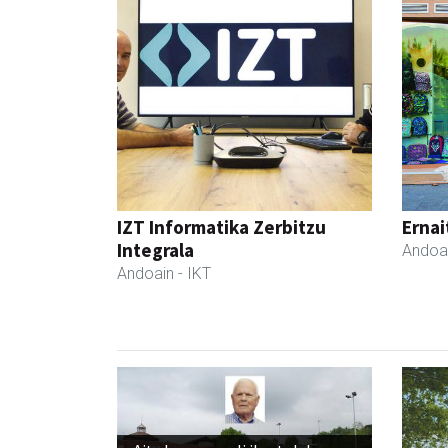
IZT Informatika Zerbitzu
Ernai
Integrala
Andoa
Andoain
- IKT