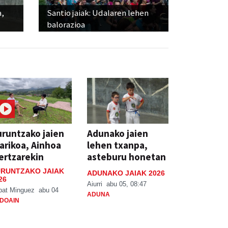
a,
Santio jaiak: Udalaren lehen
balorazioa
runtzako jaien
Adunako jaien
arikoa, Ainhoa
lehen txanpa,
ertzarekin
asteburu honetan
RUNTZAKO JAIAK
ADUNAKO JAIAK 2026
26
Aiurri
abu 05, 08:47
bat Minguez
abu 04
ADUNA
DOAIN