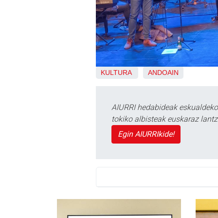
KULTURA
ANDOAIN
AIURRI hedabideak eskualdeko n
tokiko albisteak euskaraz lan
Egin AIURRIkide!