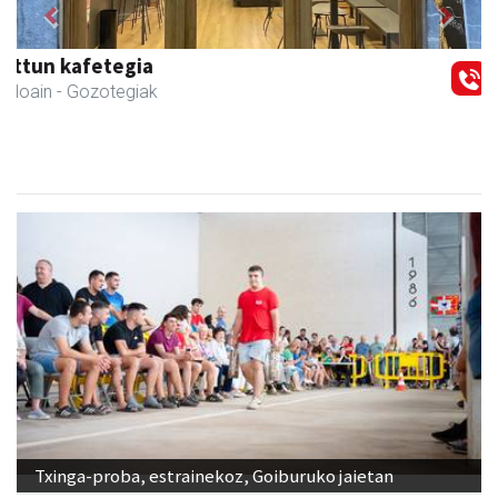
Previous
Next
Urrats inprimategia
Andoain
- Inprimategiak
Txinga-proba, estrainekoz, Goiburuko jaietan