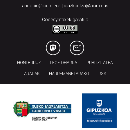
andoain@aiurri.eus | idazkaritza@aiurri.eus
Codesyntaxek garatua
HONI BURUZ
LEGE OHARRA
PUBLIZITATEA
ARAUAK
HARREMANETARAKO
RSS