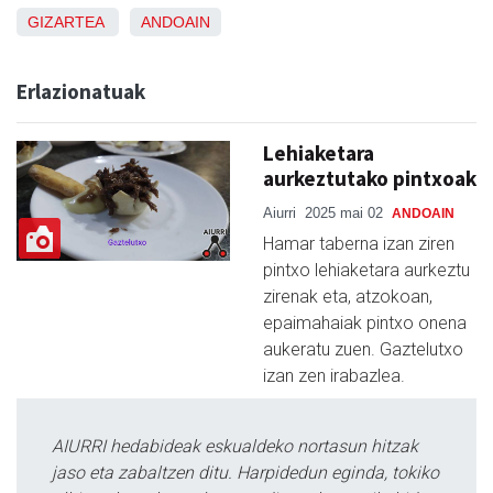
GIZARTEA
ANDOAIN
Erlazionatuak
Lehiaketara
aurkeztutako pintxoak
Aiurri
2025 mai 02
ANDOAIN
Hamar taberna izan ziren
pintxo lehiaketara aurkeztu
zirenak eta, atzokoan,
epaimahaiak pintxo onena
aukeratu zuen. Gaztelutxo
izan zen irabazlea.
AIURRI hedabideak eskualdeko nortasun hitzak
jaso eta zabaltzen ditu. Harpidedun eginda, tokiko