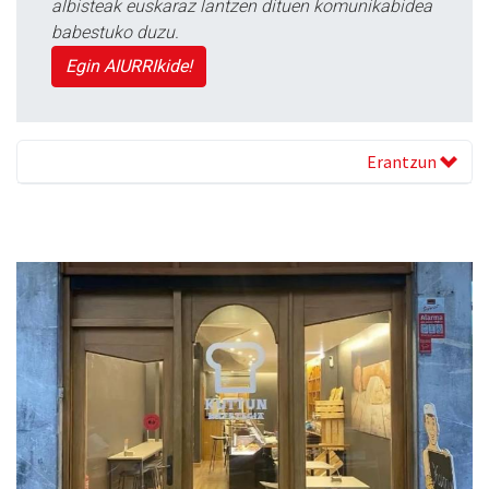
albisteak euskaraz lantzen dituen komunikabidea
babestuko duzu.
Egin AIURRIkide!
Erantzun