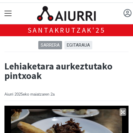
SANTAKRUTZAK'25
SARRERA
EGITARAUA
Lehiaketara aurkeztutako
pintxoak
Aiurri
2025eko maiatzaren 2a