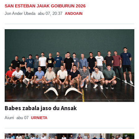
SAN ESTEBAN JAIAK GOIBURUN 2026
Jon Ander Ubeda
abu 07, 20:37
ANDOAIN
Babes zabala jaso du Ansak
Aiurri
abu 07
URNIETA