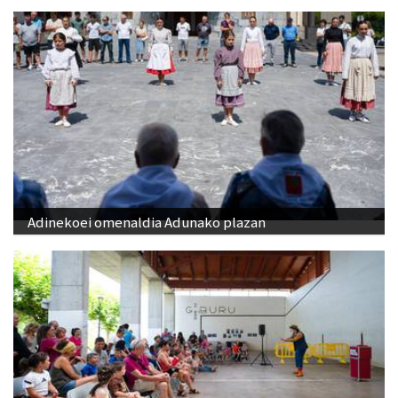
Adinekoei omenaldia Adunako plazan