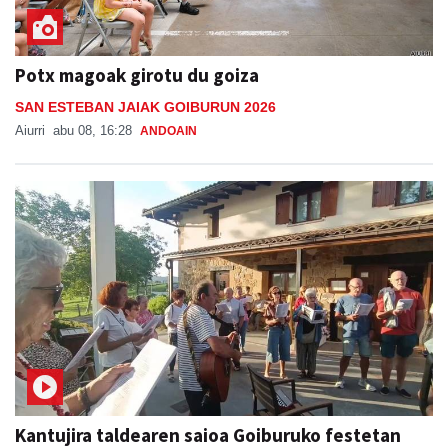
Potx magoak girotu du goiza
SAN ESTEBAN JAIAK GOIBURUN 2026
Aiurri
abu 08, 16:28
ANDOAIN
Kantujira taldearen saioa Goiburuko festetan