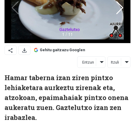
Gehitu gaitzazu Googlen
Entzun
Itzuli
Hamar taberna izan ziren pintxo
lehiaketara aurkeztu zirenak eta,
atzokoan, epaimahaiak pintxo onena
aukeratu zuen. Gaztelutxo izan zen
irabazlea.