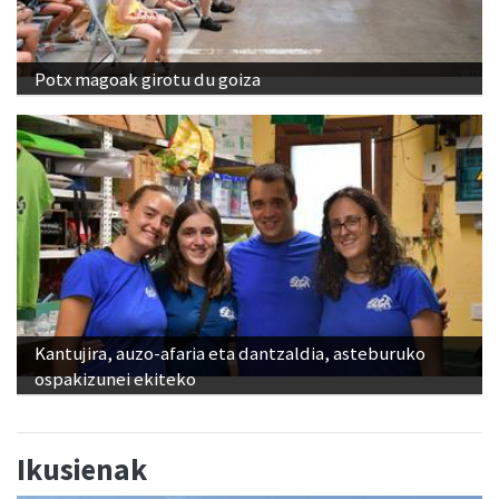
Potx magoak girotu du goiza
Kantujira, auzo-afaria eta dantzaldia, asteburuko
ospakizunei ekiteko
Ikusienak