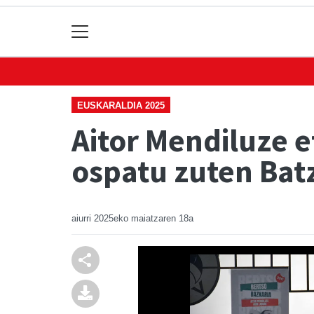
EUSKARALDIA 2025
Aitor Mendiluze 
ospatu zuten Bat
aiurri
2025eko maiatzaren 18a