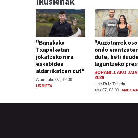
Ikusienak
"Banakako
"Auzotarrek oso
Txapelketan
ondo erantzute
jokatzeko nire
dute, beti daud
eskubidea
laguntzeko pres
aldarrikatzen dut"
SORABILLAKO JAIA
2026
Aiurri
abu 07, 12:00
Lide Ruiz Telleria
URNIETA
abu 07, 08:00
ANDOAI