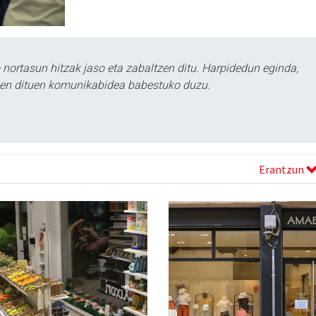
ortasun hitzak jaso eta zabaltzen ditu. Harpidedun eginda,
tzen dituen komunikabidea babestuko duzu.
Erantzun