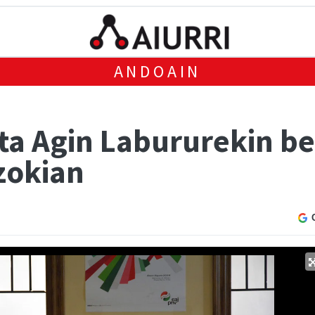
ANDOAIN
eta Agin Labururekin b
zokian