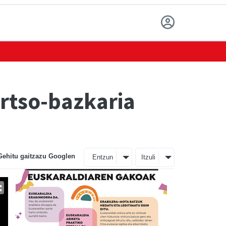
ertso-bazkaria
Gehitu gaitzazu Googlen
Entzun
Itzuli