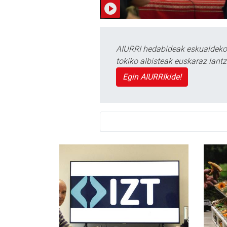
AIURRI hedabideak eskualdeko n
tokiko albisteak euskaraz lan
Egin AIURRIkide!