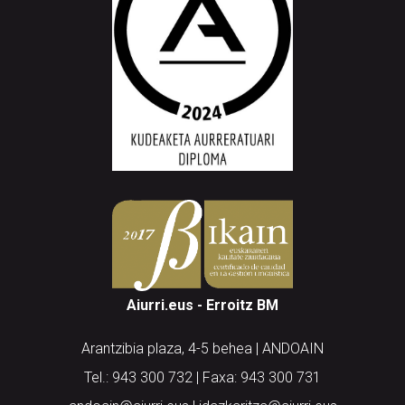
Aiurri.eus - Erroitz BM
Arantzibia plaza, 4-5 behea | ANDOAIN
Tel.: 943 300 732 | Faxa: 943 300 731