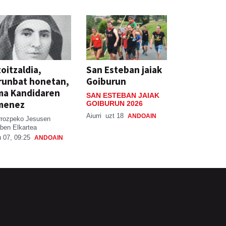
oitzaldia,
San Esteban jaiak
runbat honetan,
Goiburun
ma Kandidaren
SAN ESTEBAN JAIAK
menez
GOIBURUN 2026
Aiurri
uzt 18
ANDOAIN
rrozpeko Jesusen
ben Elkartea
 07, 09:25
ANDOAIN