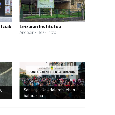
ntziak
Leizaran Institutua
Andoain
- Hezkuntza
a,
Santio jaiak: Udalaren lehen
balorazioa