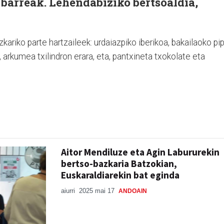
 barreak. Lehendabiziko bertsoaldia,
riko parte hartzaileek: urdaiazpiko iberikoa, bakailaoko pi
 arkumea txilindron erara, eta, pantxineta txokolate eta
Aitor Mendiluze eta Agin Labururekin
bertso-bazkaria Batzokian,
Euskaraldiarekin bat eginda
aiurri
2025 mai 17
ANDOAIN