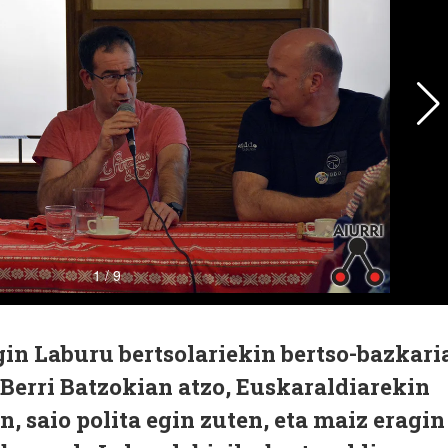
in Laburu bertsolariekin bertso-bazkari
Berri Batzokian atzo, Euskaraldiarekin
an, saio polita egin zuten, eta maiz eragin