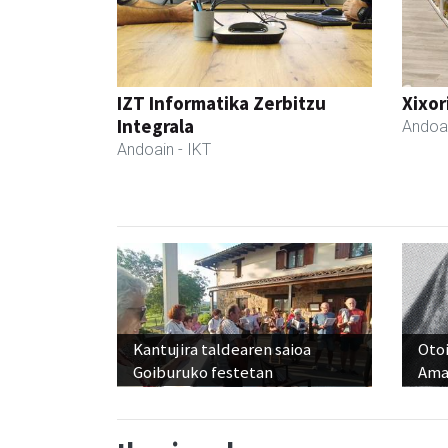
IZT Informatika Zerbitzu
Xixor
Integrala
Andoa
Andoain
- IKT
Kantujira taldearen saioa
Otoi
Goiburuko festetan
Ama