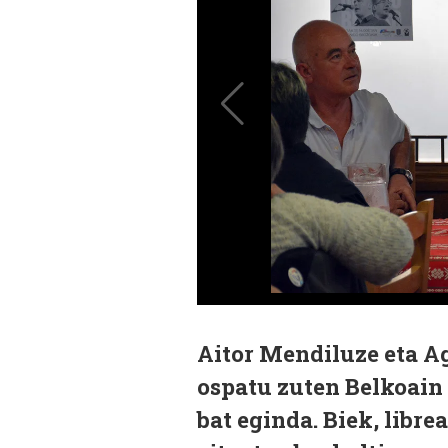
Aitor Mendiluze eta Ag
ospatu zuten Belkoain 
bat eginda. Biek, libre