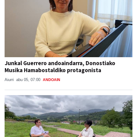
Junkal Guerrero andoaindarra, Donostiako
Musika Hamabostaldiko protagonista
Aiurri
abu 05, 07:00
ANDOAIN