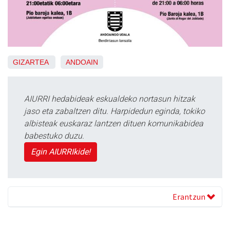
GIZARTEA
ANDOAIN
AIURRI hedabideak eskualdeko nortasun hitzak
jaso eta zabaltzen ditu. Harpidedun eginda, tokiko
albisteak euskaraz lantzen dituen komunikabidea
babestuko duzu.
Egin AIURRIkide!
Erantzun