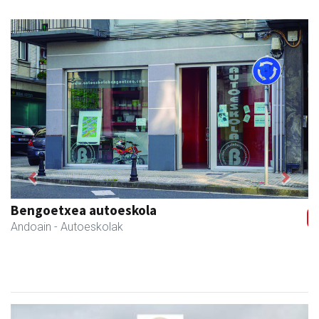
Previous
Next
Bengoetxea autoeskola
Andoain
- Autoeskolak