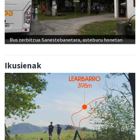
Bus zerbitzua Sanestebanetara, asteburu honetan
Ikusienak