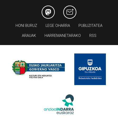
HONI BURUZ
LEGE OHARRA
PUBLIZITATEA
ARAUAK
HARREMANETARAKO
RSS