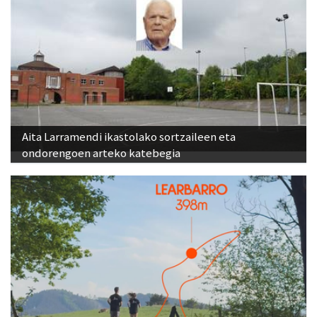
Aita Larramendi ikastolako sortzaileen eta
ondorengoen arteko katebegia