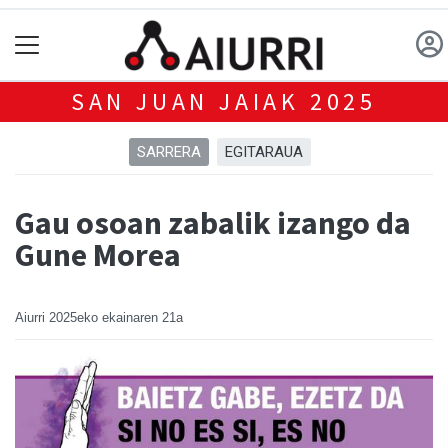
SAN JUAN JAIAK 2025
SARRERA
EGITARAUA
Gau osoan zabalik izango da
Gune Morea
Aiurri
2025eko ekainaren 21a