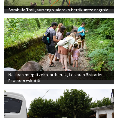
Sorabilla Trail, aurtengo jaietako berrikuntza nagusia
Naturan murgiltzeko jarduerak, Leizaran Bisitarien
Etxearen eskutik