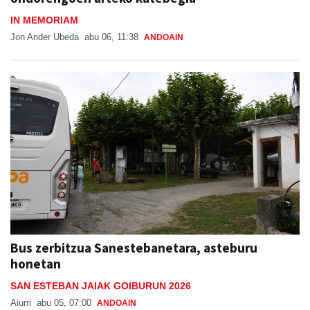
IN MEMORIAM
Jon Ander Ubeda
abu 06, 11:38
ANDOAIN
Bus zerbitzua Sanestebanetara, asteburu
honetan
SAN ESTEBAN JAIAK GOIBURUN 2026
Aiurri
abu 05, 07:00
ANDOAIN