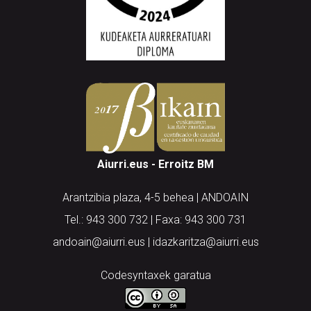
Aiurri.eus - Erroitz BM
Arantzibia plaza, 4-5 behea | ANDOAIN
Tel.: 943 300 732 | Faxa: 943 300 731
andoain@aiurri.eus | idazkaritza@aiurri.eus
Codesyntaxek garatua