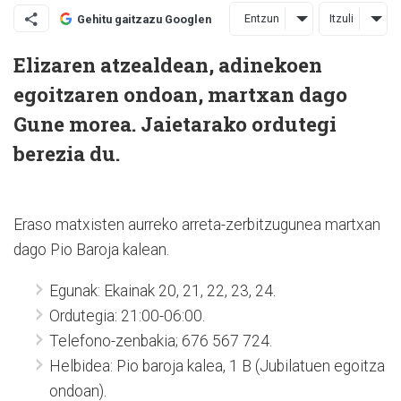
Entzun
Itzuli
Gehitu gaitzazu Googlen
Elizaren atzealdean, adinekoen
egoitzaren ondoan, martxan dago
Gune morea. Jaietarako ordutegi
berezia du.
Eraso matxisten aurreko arreta-zerbitzugunea martxan
dago Pio Baroja kalean.
Egunak: Ekainak 20, 21, 22, 23, 24.
Ordutegia: 21:00-06:00.
Telefono-zenbakia; 676 567 724.
Helbidea: Pio baroja kalea, 1 B (Jubilatuen egoitza
ondoan).