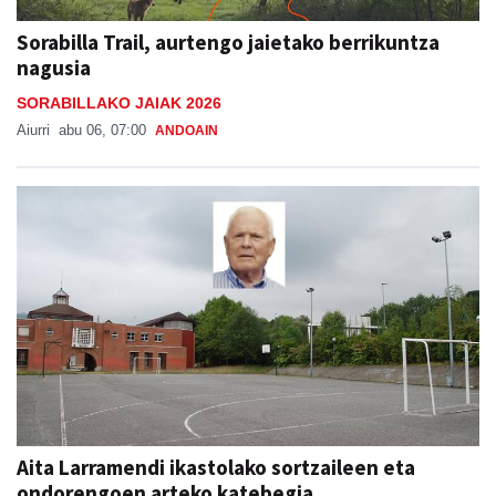
Sorabilla Trail, aurtengo jaietako berrikuntza
nagusia
SORABILLAKO JAIAK 2026
Aiurri
abu 06, 07:00
ANDOAIN
Aita Larramendi ikastolako sortzaileen eta
ondorengoen arteko katebegia