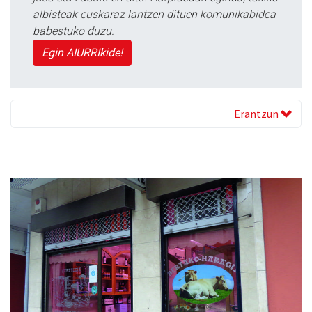
albisteak euskaraz lantzen dituen komunikabidea
babestuko duzu.
Egin AIURRIkide!
Erantzun