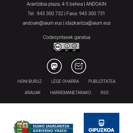
Arantzibia plaza, 4-5 behea | ANDOAIN
Tel.: 943 300 732 | Faxa: 943 300 731
andoain@aiurri.eus | idazkaritza@aiurri.eus
Codesyntaxek garatua
HONI BURUZ
LEGE OHARRA
PUBLIZITATEA
ARAUAK
HARREMANETARAKO
RSS