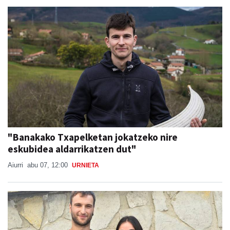
"Banakako Txapelketan jokatzeko nire
eskubidea aldarrikatzen dut"
Aiurri
abu 07, 12:00
URNIETA