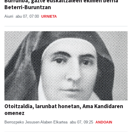
Burrunba, gazte euskaltzaleen ekimen berria
Beterri-Buruntzan
Aiurri
abu 07, 07:00
URNIETA
Otoitzaldia, larunbat honetan, Ama Kandidaren
omenez
Berrozpeko Jesusen Alaben Elkartea
abu 07, 09:25
ANDOAIN