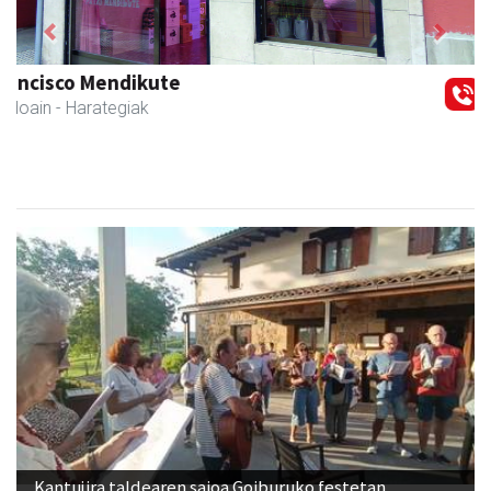
Previous
Next
Keinu euskal jantziak
Andoain
- Arropa-dendak
Kantujira taldearen saioa Goiburuko festetan