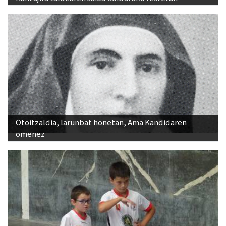
Otoitzaldia, larunbat honetan, Ama Kandidaren
omenez