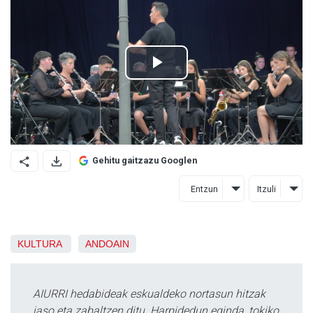
Gehitu gaitzazu Googlen
Entzun
Itzuli
KULTURA
ANDOAIN
AIURRI hedabideak eskualdeko nortasun hitzak
jaso eta zabaltzen ditu. Harpidedun eginda, tokiko