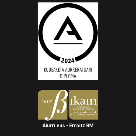
Aiurri.eus - Erroitz BM