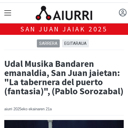
SAN JUAN JAIAK 2025
SARRERA
EGITARAUA
Udal Musika Bandaren
emanaldia, San Juan jaietan:
"La tabernera del puerto
(fantasia)", (Pablo Sorozabal)
aiurri
2025eko ekainaren 21a