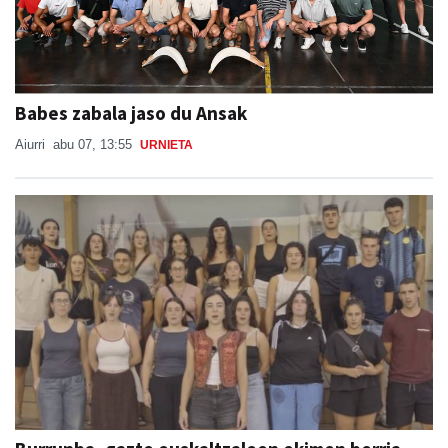
Babes zabala jaso du Ansak
Aiurri
abu 07, 13:55
URNIETA