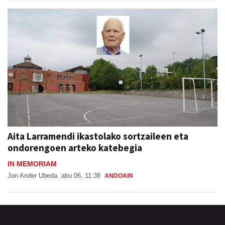
Aita Larramendi ikastolako sortzaileen eta
ondorengoen arteko katebegia
IN MEMORIAM
Jon Ander Ubeda
abu 06, 11:38
ANDOAIN