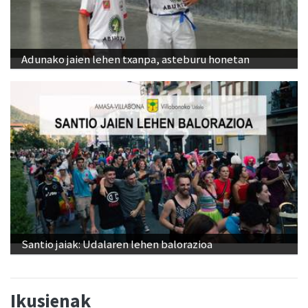
Adunako jaien lehen txanpa, asteburu honetan
Santio jaiak: Udalaren lehen balorazioa
Ikusienak