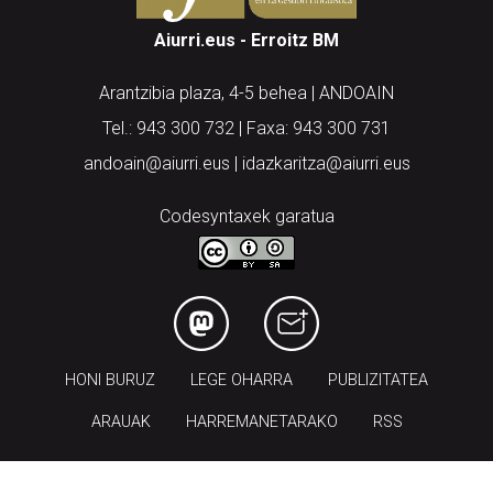
Aiurri.eus - Erroitz BM
Arantzibia plaza, 4-5 behea | ANDOAIN
Tel.: 943 300 732 | Faxa: 943 300 731
andoain@aiurri.eus | idazkaritza@aiurri.eus
Codesyntaxek garatua
HONI BURUZ
LEGE OHARRA
PUBLIZITATEA
ARAUAK
HARREMANETARAKO
RSS