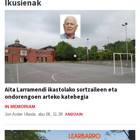
Ikusienak
Aita Larramendi ikastolako sortzaileen eta
ondorengoen arteko katebegia
IN MEMORIAM
Jon Ander Ubeda
abu 06, 11:38
ANDOAIN