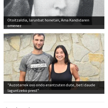
Otoitzaldia, larunbat honetan, Ama Kandidaren
omenez
"Auzotarrek oso ondo erantzuten dute, beti daude
laguntzeko prest"