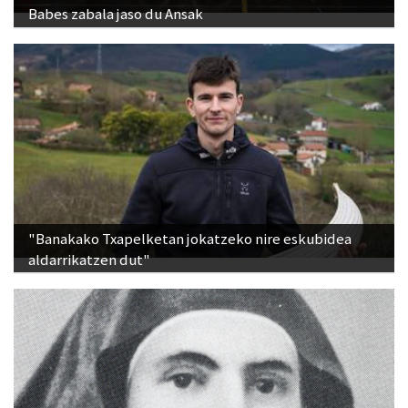
Babes zabala jaso du Ansak
"Banakako Txapelketan jokatzeko nire eskubidea
aldarrikatzen dut"