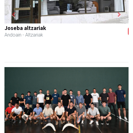
Previous
Next
Asun denda
Andoain
- Arropa-dendak