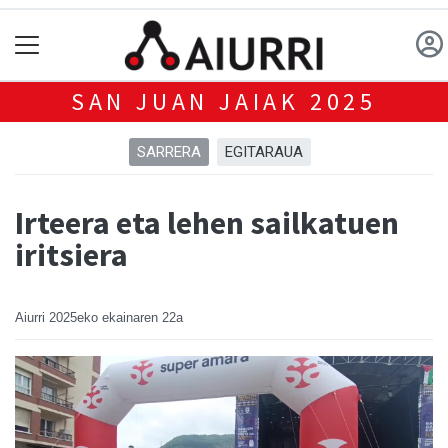
SAN JUAN JAIAK 2025
SARRERA
EGITARAUA
Irteera eta lehen sailkatuen
iritsiera
Aiurri
2025eko ekainaren 22a