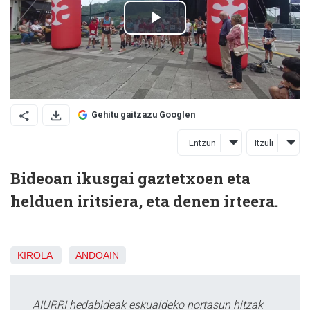
Gehitu gaitzazu Googlen
Entzun
Itzuli
Bideoan ikusgai gaztetxoen eta
helduen iritsiera, eta denen irteera.
KIROLA
ANDOAIN
AIURRI hedabideak eskualdeko nortasun hitzak