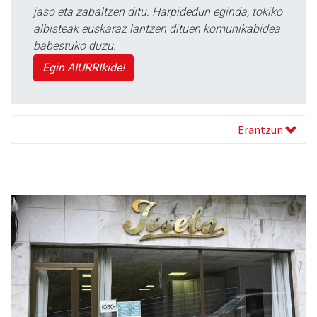
jaso eta zabaltzen ditu. Harpidedun eginda, tokiko
albisteak euskaraz lantzen dituen komunikabidea
babestuko duzu.
Egin AIURRIkide!
Erantzun