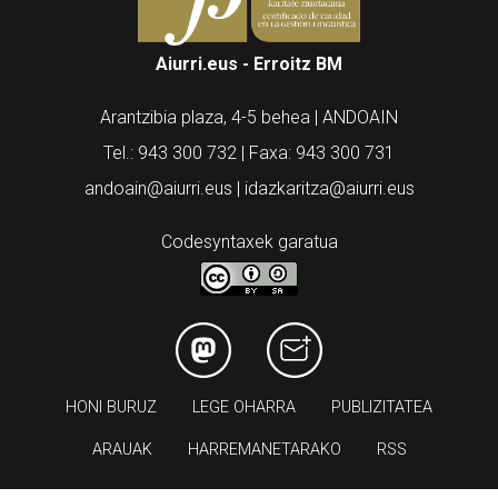
Aiurri.eus - Erroitz BM
Arantzibia plaza, 4-5 behea | ANDOAIN
Tel.: 943 300 732 | Faxa: 943 300 731
andoain@aiurri.eus | idazkaritza@aiurri.eus
Codesyntaxek garatua
HONI BURUZ
LEGE OHARRA
PUBLIZITATEA
ARAUAK
HARREMANETARAKO
RSS