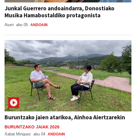
Junkal Guerrero andoaindarra, Donostiako
Musika Hamabostaldiko protagonista
Aiurri
abu 05
ANDOAIN
Buruntzako jaien atarikoa, Ainhoa Aiertzarekin
BURUNTZAKO JAIAK 2026
Xabat Minguez
abu 04
ANDOAIN