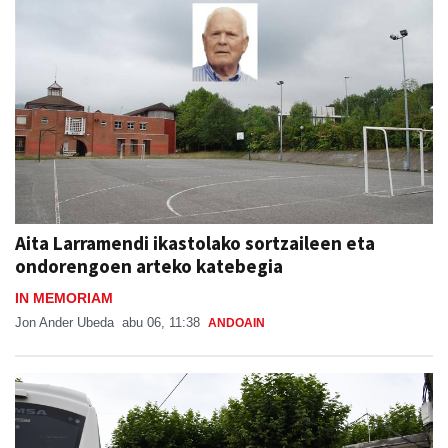
Aita Larramendi ikastolako sortzaileen eta
ondorengoen arteko katebegia
IN MEMORIAM
Jon Ander Ubeda
abu 06, 11:38
ANDOAIN