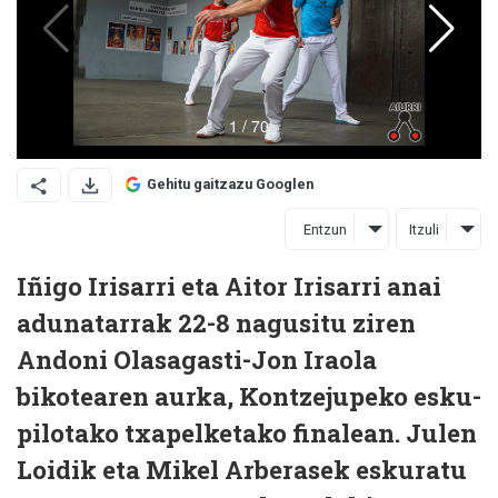
Gehitu gaitzazu Googlen
Entzun
Itzuli
Iñigo Irisarri eta Aitor Irisarri anai
adunatarrak 22-8 nagusitu ziren
Andoni Olasagasti-Jon Iraola
bikotearen aurka, Kontzejupeko esku-
pilotako txapelketako finalean. Julen
Loidik eta Mikel Arberasek eskuratu