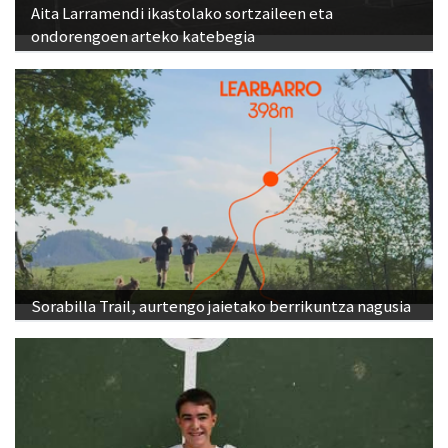
Aita Larramendi ikastolako sortzaileen eta
ondorengoen arteko katebegia
Sorabilla Trail, aurtengo jaietako berrikuntza nagusia