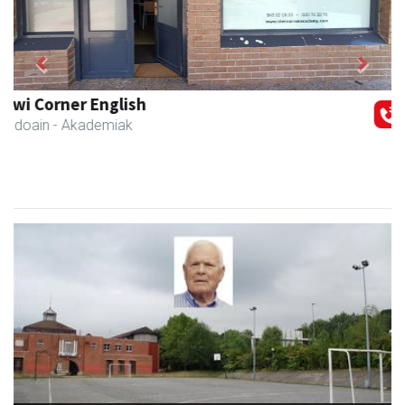
Previous
Next
Xixori belar-denda
Andoain
- Belar-denda