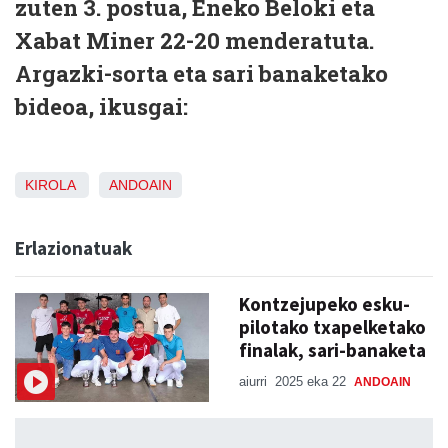
zuten 3. postua, Eneko Beloki eta
Xabat Miner 22-20 menderatuta.
Argazki-sorta eta sari banaketako
bideoa, ikusgai:
KIROLA
ANDOAIN
Erlazionatuak
Kontzejupeko esku-
pilotako txapelketako
finalak, sari-banaketa
aiurri
2025 eka 22
ANDOAIN