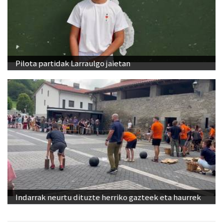
Pilota partidak Larraulgo jaietan
Indarrak neurtu dituzte herriko gazteek eta haurrek