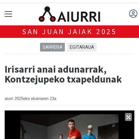
SAN JUAN JAIAK 2025
SARRERA
EGITARAUA
Irisarri anai adunarrak,
Kontzejupeko txapeldunak
aiurri
2025eko ekainaren 23a