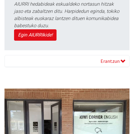
AIURRI hedabideak eskualdeko nortasun hitzak
jaso eta zabaltzen ditu. Harpidedun eginda, tokiko
albisteak euskaraz lantzen dituen komunikabidea
babestuko duzu.
Egin AIURRIkide!
Erantzun