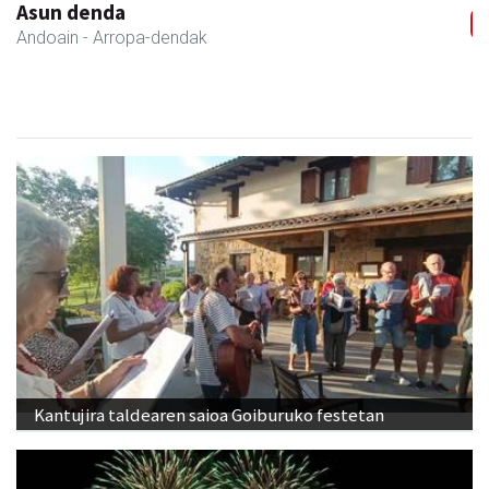
Arruti gozotegia
Andoain
- Gozotegiak
Kantujira taldearen saioa Goiburuko festetan