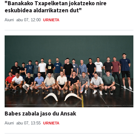
"Banakako Txapelketan jokatzeko nire
eskubidea aldarrikatzen dut"
Aiurri
abu 07, 12:00
URNIETA
Babes zabala jaso du Ansak
Aiurri
abu 07, 13:55
URNIETA