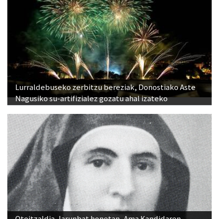
Lurraldebuseko zerbitzu bereziak, Donostiako Aste
Nagusiko su-artifizialez gozatu ahal izateko
Otoitzaldia, larunbat honetan, Ama Kandidaren