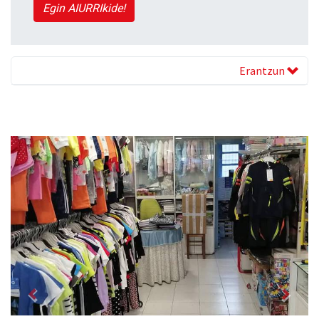
Egin AIURRIkide!
Erantzun
Previous
Next