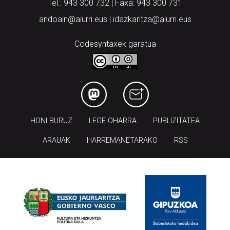
Tel.: 943 300 732 | Faxa: 943 300 731
andoain@aiurri.eus | idazkaritza@aiurri.eus
Codesyntaxek garatua
HONI BURUZ
LEGE OHARRA
PUBLIZITATEA
ARAUAK
HARREMANETARAKO
RSS