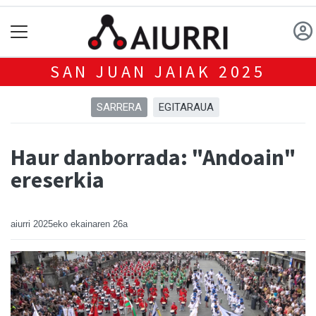
SAN JUAN JAIAK 2025
SARRERA
EGITARAUA
Haur danborrada: "Andoain"
ereserkia
aiurri
2025eko ekainaren 26a