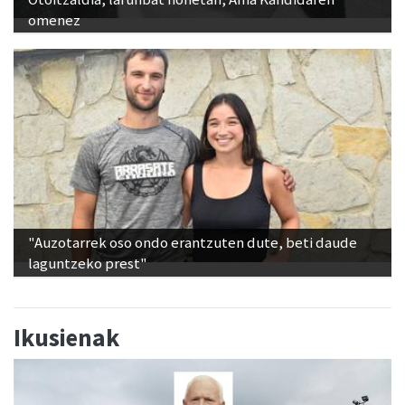
omenez
"Auzotarrek oso ondo erantzuten dute, beti daude
laguntzeko prest"
Ikusienak