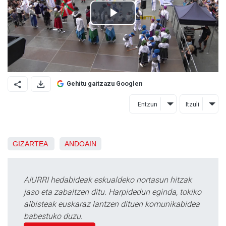
Gehitu gaitzazu Googlen
Entzun
Itzuli
GIZARTEA
ANDOAIN
AIURRI hedabideak eskualdeko nortasun hitzak
jaso eta zabaltzen ditu. Harpidedun eginda, tokiko
albisteak euskaraz lantzen dituen komunikabidea
babestuko duzu.