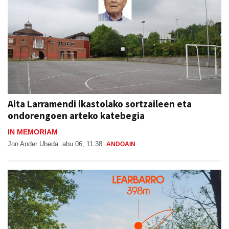
Aita Larramendi ikastolako sortzaileen eta
ondorengoen arteko katebegia
IN MEMORIAM
Jon Ander Ubeda
abu 06, 11:38
ANDOAIN