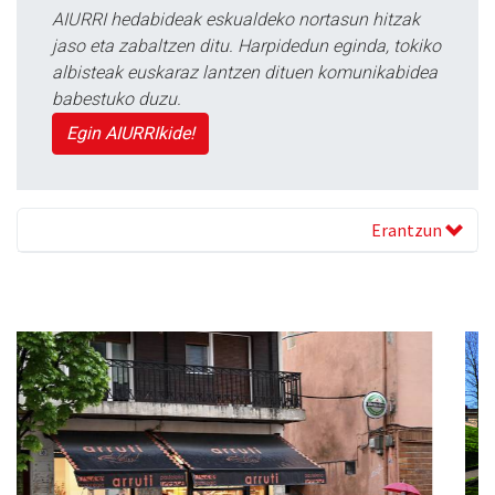
AIURRI hedabideak eskualdeko nortasun hitzak
jaso eta zabaltzen ditu. Harpidedun eginda, tokiko
albisteak euskaraz lantzen dituen komunikabidea
babestuko duzu.
Egin AIURRIkide!
Erantzun