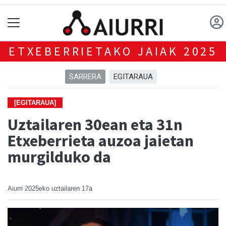
ETXEBERRIETAKO JAIAK 2025
SARRERA
EGITARAUA
[EGITARAUA]
Uztailaren 30ean eta 31n
Etxeberrieta auzoa jaietan
murgilduko da
Aiurri
2025eko uztailaren 17a