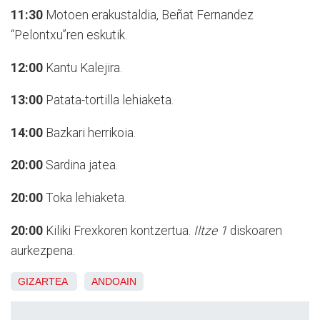
11:30
Motoen erakustaldia, Beñat Fernandez
“Pelontxu”ren eskutik.
12:00
Kantu Kalejira.
13:00
Patata-tortilla lehiaketa.
14:00
Bazkari herrikoia.
20:00
Sardina jatea.
20:00
Toka lehiaketa.
20:00
Kiliki Frexkoren kontzertua.
Iltze 1
diskoaren
aurkezpena.
GIZARTEA
ANDOAIN