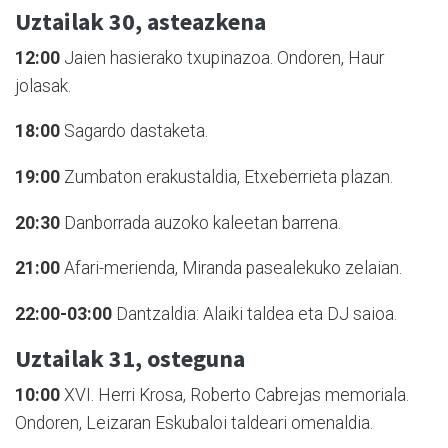
Uztailak 30,
asteazkena
12:00
Jaien hasierako txupinazoa. Ondoren, Haur
jolasak.
18:00
Sagardo dastaketa.
19:00
Zumbaton erakustaldia, Etxeberrieta plazan.
20:30
Danborrada auzoko kaleetan barrena.
21:00
Afari-merienda, Miranda pasealekuko zelaian.
22:00-03:00
Dantzaldia: Alaiki taldea eta DJ saioa.
Uztailak 31,
osteguna
10:00
XVI. Herri Krosa, Roberto Cabrejas memoriala.
Ondoren, Leizaran Eskubaloi taldeari omenaldia.