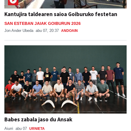
Kantujira taldearen saioa Goiburuko festetan
SAN ESTEBAN JAIAK GOIBURUN 2026
Jon Ander Ubeda
abu 07, 20:37
ANDOAIN
Babes zabala jaso du Ansak
Aiurri
abu 07
URNIETA