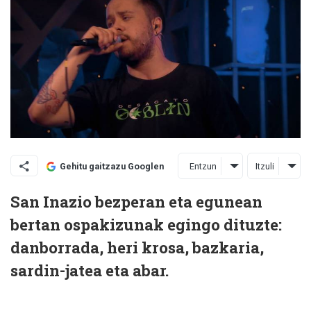
Entzun
Itzuli
Gehitu gaitzazu Googlen
San Inazio bezperan eta egunean
bertan ospakizunak egingo dituzte:
danborrada, heri krosa, bazkaria,
sardin-jatea eta abar.