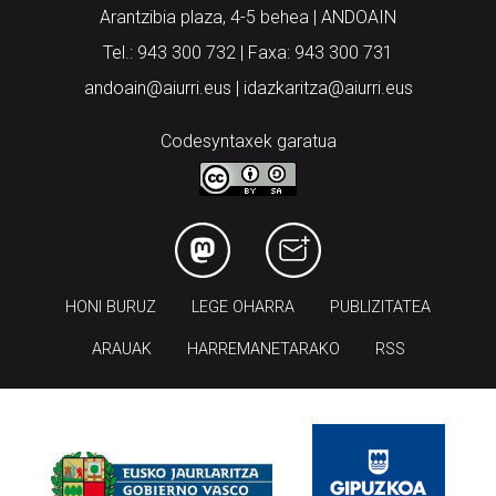
Arantzibia plaza, 4-5 behea | ANDOAIN
Tel.: 943 300 732 | Faxa: 943 300 731
andoain@aiurri.eus | idazkaritza@aiurri.eus
Codesyntaxek garatua
HONI BURUZ
LEGE OHARRA
PUBLIZITATEA
ARAUAK
HARREMANETARAKO
RSS