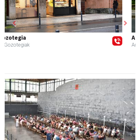
Previous
Next
Aita Larramendi Ikastola
Andoain
- Hezkuntza