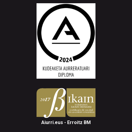
Aiurri.eus - Erroitz BM