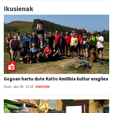
Ikusienak
Gogoan hartu dute Katto Amilibia kultur eragilea
Aiurri
abu 08, 13:24
ANDOAIN