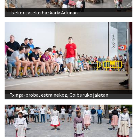
Txekor Jateko bazkaria Adunan
Txinga-proba, estrainekoz, Goiburuko jaietan