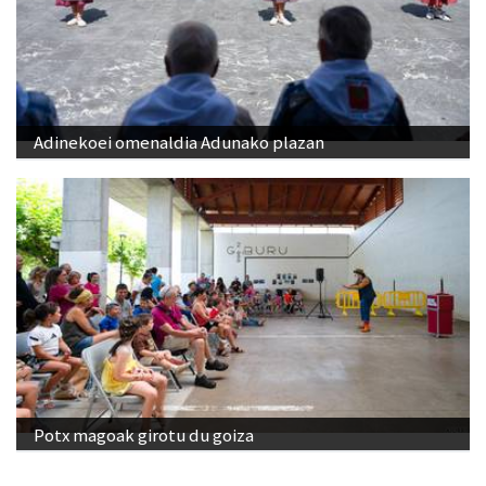
Adinekoei omenaldia Adunako plazan
Potx magoak girotu du goiza