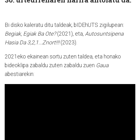
Bi disko kaleratu ditu taldeak, bIDEhUTS zigilupean:
Begiak, Egiak Ba Ote?
(2021), eta,
Autosuntsipena
Hasia Da 3,2,1...Znort!!!
(2023).
2021eko ekainean sortu zuten taldea, eta honako
bideoklipa zabaldu zuten zabaldu zuen
Gaua
abestiarekin: