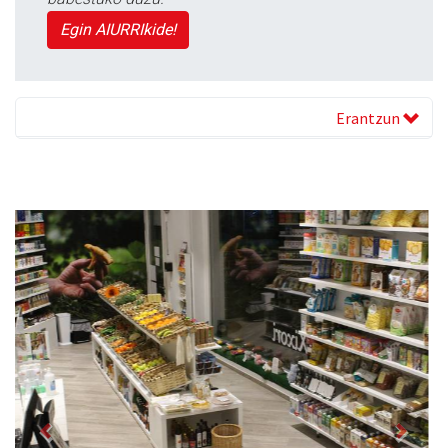
Egin AIURRIkide!
Erantzun
Previous
Next