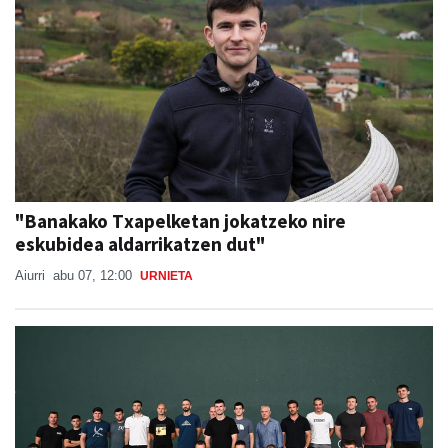
"Banakako Txapelketan jokatzeko nire
eskubidea aldarrikatzen dut"
Aiurri
abu 07, 12:00
URNIETA