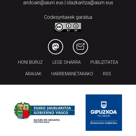
andoain@aiurri.eus | idazkaritza@aiurri.eus
Codesyntaxek garatua
HONI BURUZ
LEGE OHARRA
PUBLIZITATEA
ARAUAK
HARREMANETARAKO
RSS