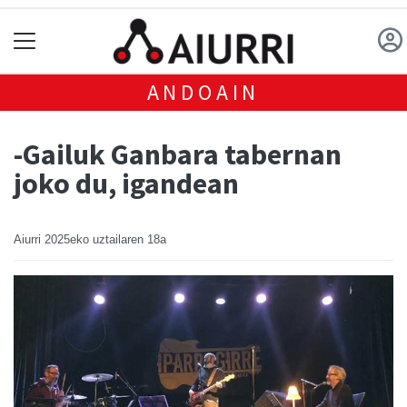
ANDOAIN
-Gailuk Ganbara tabernan
joko du, igandean
Aiurri
2025eko uztailaren 18a