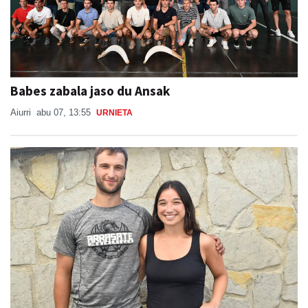
Babes zabala jaso du Ansak
Aiurri
abu 07, 13:55
URNIETA