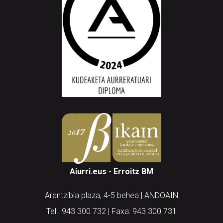
Aiurri.eus - Erroitz BM
Arantzibia plaza, 4-5 behea | ANDOAIN
Tel.: 943 300 732 | Faxa: 943 300 731