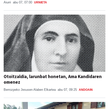
Aiurri
abu 07, 07:00
URNIETA
Otoitzaldia, larunbat honetan, Ama Kandidaren
omenez
Berrozpeko Jesusen Alaben Elkartea
abu 07, 09:25
ANDOAIN