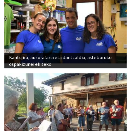
Kantujira, auzo-afaria eta dantzaldia, asteburuko
ospakizunei ekiteko