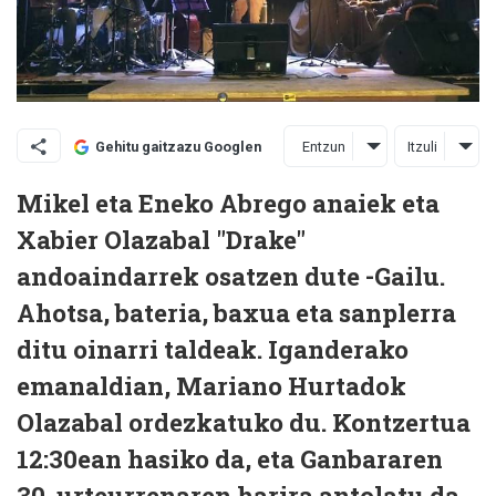
Entzun
Itzuli
Gehitu gaitzazu Googlen
Mikel eta Eneko Abrego anaiek eta
Xabier Olazabal "Drake"
andoaindarrek osatzen dute -Gailu.
Ahotsa, bateria, baxua eta sanplerra
ditu oinarri taldeak. Iganderako
emanaldian, Mariano Hurtadok
Olazabal ordezkatuko du. Kontzertua
12:30ean hasiko da, eta Ganbararen
30. urteurrenaren harira antolatu da.