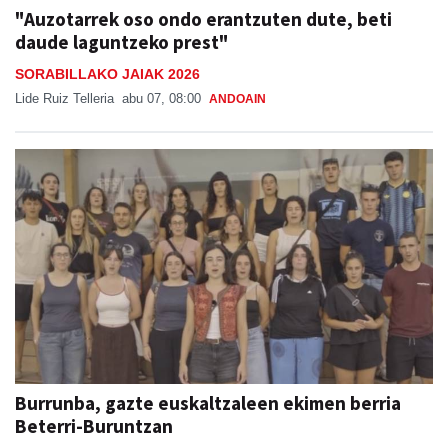
"Auzotarrek oso ondo erantzuten dute, beti
daude laguntzeko prest"
SORABILLAKO JAIAK 2026
Lide Ruiz Telleria
abu 07, 08:00
ANDOAIN
Burrunba, gazte euskaltzaleen ekimen berria
Beterri-Buruntzan