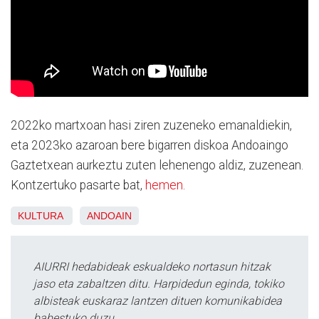
2022ko martxoan hasi ziren zuzeneko emanaldiekin,
eta 2023ko azaroan bere bigarren diskoa Andoaingo
Gaztetxean aurkeztu zuten lehenengo aldiz, zuzenean.
Kontzertuko pasarte bat,
hemen
.
KULTURA
ANDOAIN
AIURRI hedabideak eskualdeko nortasun hitzak
jaso eta zabaltzen ditu. Harpidedun eginda, tokiko
albisteak euskaraz lantzen dituen komunikabidea
babestuko duzu.