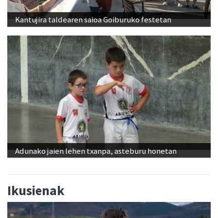
Kantujira taldearen saioa Goiburuko festetan
Adunako jaien lehen txanpa, asteburu honetan
Ikusienak