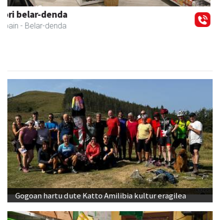
Karrika auto konponketa
Andoain
- Auto konponketak
Gogoan hartu dute Katto Amilibia kultur eragilea