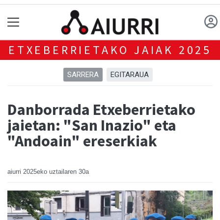
ETXEBERRIETAKO JAIAK 2025
SARRERA
EGITARAUA
Danborrada Etxeberrietako
jaietan: "San Inazio" eta
"Andoain" ereserkiak
aiurri
2025eko uztailaren 30a