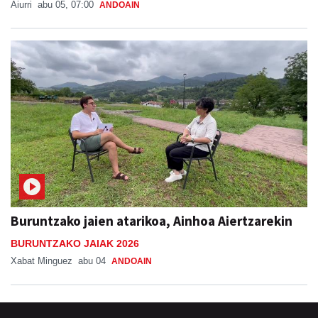
Aiurri
abu 05, 07:00
ANDOAIN
Buruntzako jaien atarikoa, Ainhoa Aiertzarekin
BURUNTZAKO JAIAK 2026
Xabat Minguez
abu 04
ANDOAIN