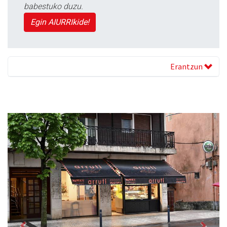
babestuko duzu.
Egin AIURRIkide!
Erantzun