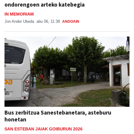
ondorengoen arteko katebegia
IN MEMORIAM
Jon Ander Ubeda
abu 06, 11:38
ANDOAIN
Bus zerbitzua Sanestebanetara, asteburu
honetan
SAN ESTEBAN JAIAK GOIBURUN 2026