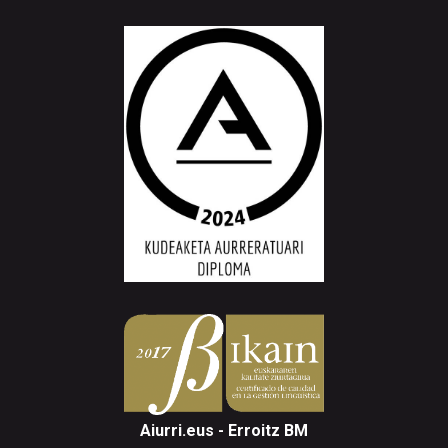
Aiurri.eus - Erroitz BM