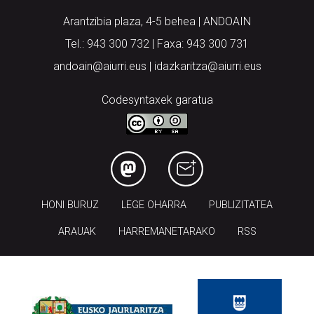
Arantzibia plaza, 4-5 behea | ANDOAIN
Tel.: 943 300 732 | Faxa: 943 300 731
andoain@aiurri.eus | idazkaritza@aiurri.eus
Codesyntaxek garatua
HONI BURUZ
LEGE OHARRA
PUBLIZITATEA
ARAUAK
HARREMANETARAKO
RSS