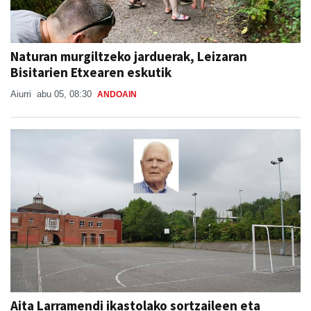
Naturan murgiltzeko jarduerak, Leizaran
Bisitarien Etxearen eskutik
Aiurri
abu 05, 08:30
ANDOAIN
Aita Larramendi ikastolako sortzaileen eta