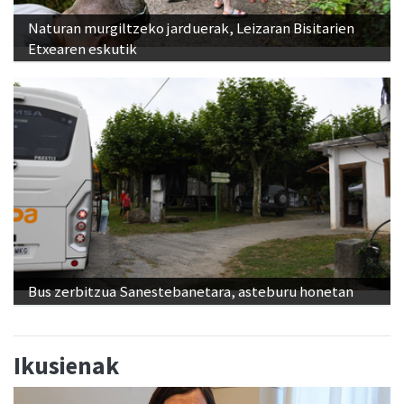
Naturan murgiltzeko jarduerak, Leizaran Bisitarien
Etxearen eskutik
Bus zerbitzua Sanestebanetara, asteburu honetan
Ikusienak