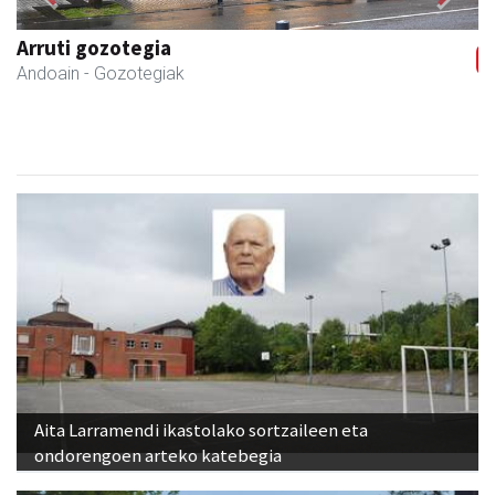
Previous
Next
Ernaitza liburu-denda
Andoain
- Liburu-dendak
Aita Larramendi ikastolako sortzaileen eta
ondorengoen arteko katebegia