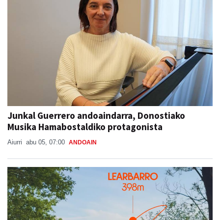
Junkal Guerrero andoaindarra, Donostiako
Musika Hamabostaldiko protagonista
Aiurri
abu 05, 07:00
ANDOAIN