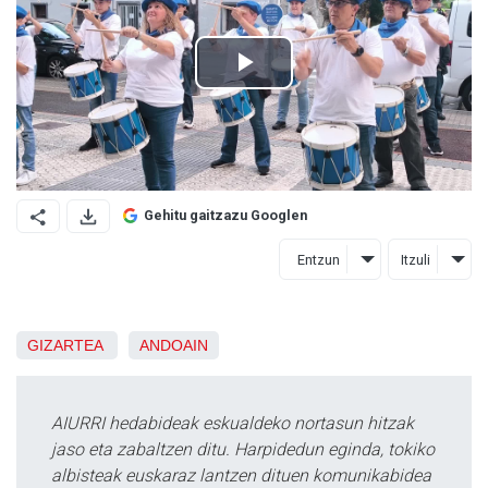
Gehitu gaitzazu Googlen
Entzun
Itzuli
GIZARTEA
ANDOAIN
AIURRI hedabideak eskualdeko nortasun hitzak
jaso eta zabaltzen ditu. Harpidedun eginda, tokiko
albisteak euskaraz lantzen dituen komunikabidea