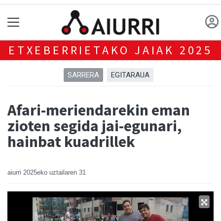
ETXEBERRIETAKO JAIAK 2025
SARRERA
EGITARAUA
Afari-meriendarekin eman
zioten segida jai-egunari,
hainbat kuadrillek
aiurri
2025eko uztailaren 31