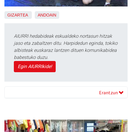
GIZARTEA
ANDOAIN
AIURRI hedabideak eskualdeko nortasun hitzak
jaso eta zabaltzen ditu. Harpidedun eginda, tokiko
albisteak euskaraz lantzen dituen komunikabidea
babestuko duzu.
Egin AIURRIkide!
Erantzun