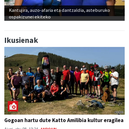
Kantujira, auzo-afaria eta dantzaldia, asteburuko
ospakizunei ekiteko
Ikusienak
Gogoan hartu dute Katto Amilibia kultur eragilea