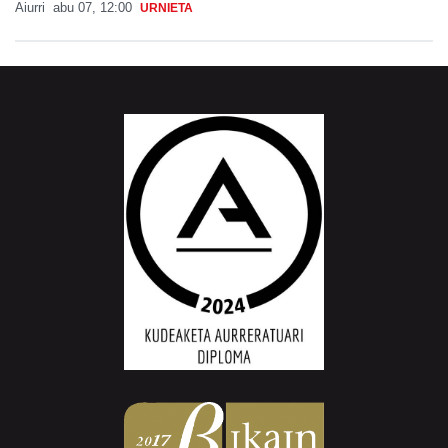
Aiurri
abu 07, 12:00
URNIETA