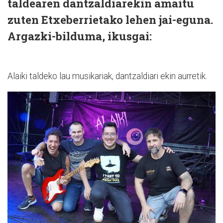
taldearen dantzaldiarekin amaitu
zuten Etxeberrietako lehen jai-eguna.
Argazki-bilduma, ikusgai:
Alaiki taldeko lau musikariak, dantzaldiari ekin aurretik.