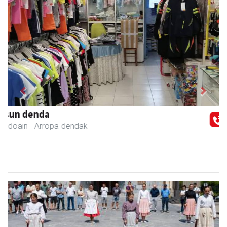
Previous
Next
Danena taberna
Andoain
-