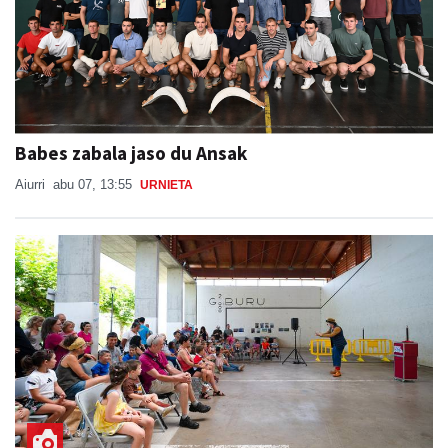
Babes zabala jaso du Ansak
Aiurri
abu 07, 13:55
URNIETA