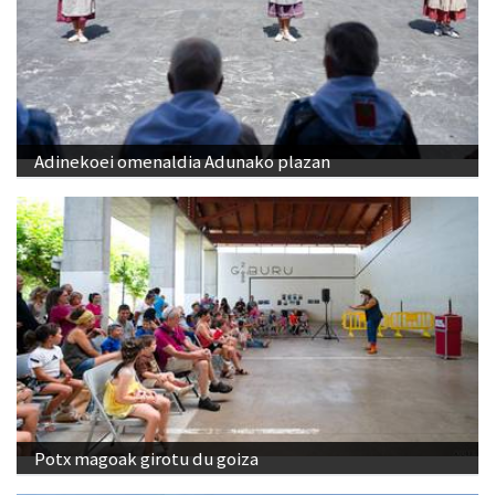
Adinekoei omenaldia Adunako plazan
Potx magoak girotu du goiza