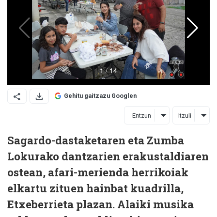
Gehitu gaitzazu Googlen
Entzun
Itzuli
Sagardo-dastaketaren eta Zumba
Lokurako dantzarien erakustaldiaren
ostean, afari-merienda herrikoiak
elkartu zituen hainbat kuadrilla,
Etxeberrieta plazan. Alaiki musika