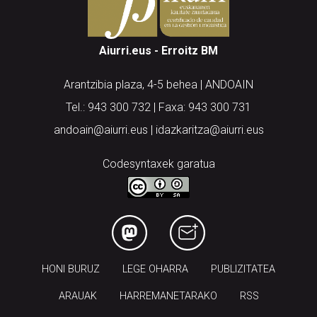
Aiurri.eus - Erroitz BM
Arantzibia plaza, 4-5 behea | ANDOAIN
Tel.: 943 300 732 | Faxa: 943 300 731
andoain@aiurri.eus | idazkaritza@aiurri.eus
Codesyntaxek garatua
HONI BURUZ
LEGE OHARRA
PUBLIZITATEA
ARAUAK
HARREMANETARAKO
RSS