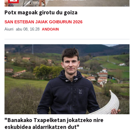
Potx magoak girotu du goiza
SAN ESTEBAN JAIAK GOIBURUN 2026
Aiurri
abu 08, 16:28
ANDOAIN
"Banakako Txapelketan jokatzeko nire
eskubidea aldarrikatzen dut"