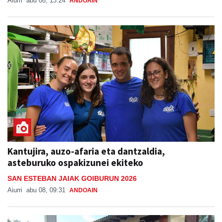
Aiurri
abu 08, 13:24
ANDOAIN
Kantujira, auzo-afaria eta dantzaldia,
asteburuko ospakizunei ekiteko
SAN ESTEBAN JAIAK GOIBURUN 2026
Aiurri
abu 08, 09:31
ANDOAIN