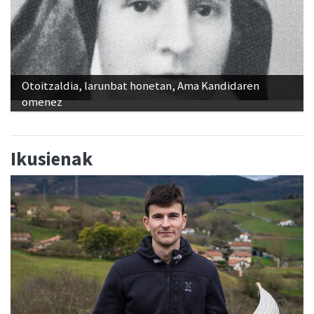
Otoitzaldia, larunbat honetan, Ama Kandidaren
omenez
Ikusienak