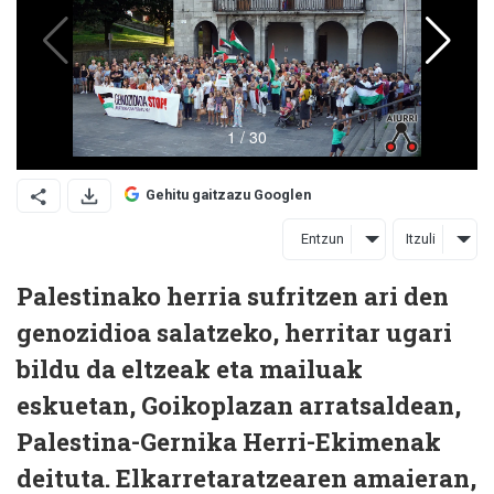
Gehitu gaitzazu Googlen
Entzun
Itzuli
Palestinako herria sufritzen ari den
genozidioa salatzeko, herritar ugari
bildu da eltzeak eta mailuak
eskuetan, Goikoplazan arratsaldean,
Palestina-Gernika Herri-Ekimenak
deituta. Elkarretaratzearen amaieran,