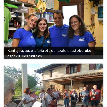
Kantujira, auzo-afaria eta dantzaldia, asteburuko
ospakizunei ekiteko