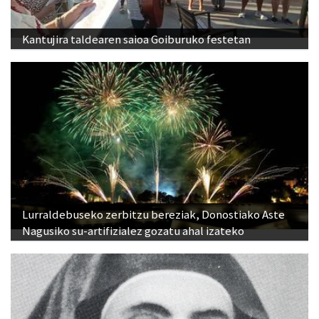
Kantujira taldearen saioa Goiburuko festetan
Lurraldebuseko zerbitzu bereziak, Donostiako Aste
Nagusiko su-artifizialez gozatu ahal izateko