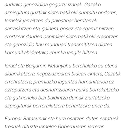
aurkako genozidioa gogortu izanak. Gazako
azpiegitura guztiak sistematikoki suntsitu ondoren,
Israelek jarraitzen du palestinar herritarrak
sarraskitzen eta, gainera, gosez eta egarriz hiltzen,
erortzear dauden ospitaleei sistematikoki erasotzen
eta genozidio hau munduari transmititzen dioten
komunikabideetako ehunka langile hiltzen.
Israel eta Benjamin Netanyahu berehalako su-etena
aldarrikatzera, negoziazioaren bideari ekitera, Gazatik
erretiratzera, premiazko laguntza humanitarioa ez
oztopatzera eta desnutrizioaren aurka borrokatzeko
eta gutxieneko bizi-baldintza duinak ziurtatzeko
azpiegiturak berreraikitzera behartzeko unea da:
Europar Batasunak eta hura osatzen duten estatuek
tresnak dituzte Israelgo Gobernuaren jarreran