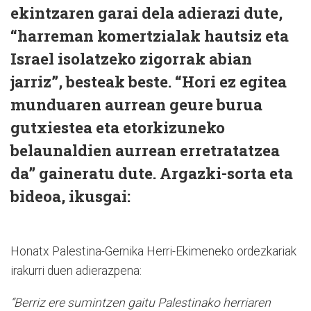
ekintzaren garai dela adierazi dute,
“harreman komertzialak hautsiz eta
Israel isolatzeko zigorrak abian
jarriz”, besteak beste. “Hori ez egitea
munduaren aurrean geure burua
gutxiestea eta etorkizuneko
belaunaldien aurrean erretratatzea
da” gaineratu dute. Argazki-sorta eta
bideoa, ikusgai:
Honatx Palestina-Gernika Herri-Ekimeneko ordezkariak
irakurri duen adierazpena:
“Berriz ere sumintzen gaitu Palestinako herriaren