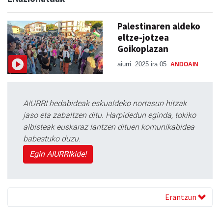
Palestinaren aldeko
eltze-jotzea
Goikoplazan
aiurri
2025 ira 05
ANDOAIN
AIURRI hedabideak eskualdeko nortasun hitzak
jaso eta zabaltzen ditu. Harpidedun eginda, tokiko
albisteak euskaraz lantzen dituen komunikabidea
babestuko duzu.
Egin AIURRIkide!
Erantzun