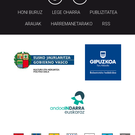
HONI BURUZ
LEGE OHARRA
PUBLIZITATEA
ARAUAK
HARREMANETARAKO
RSS