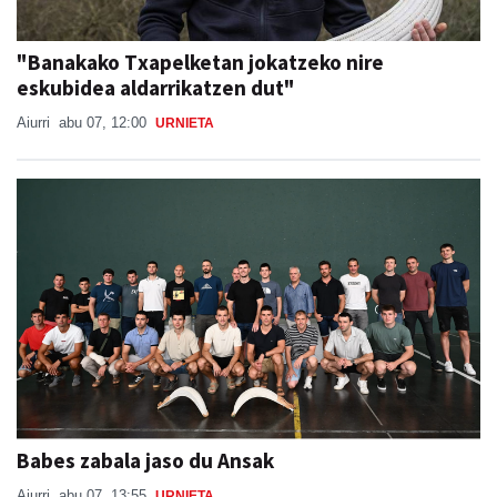
"Banakako Txapelketan jokatzeko nire
eskubidea aldarrikatzen dut"
Aiurri
abu 07, 12:00
URNIETA
Babes zabala jaso du Ansak
Aiurri
abu 07, 13:55
URNIETA