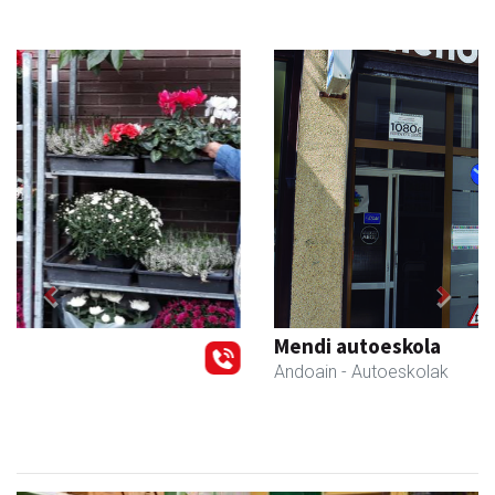
Previous
Next
Mendi autoeskola
Andoain
- Autoeskolak