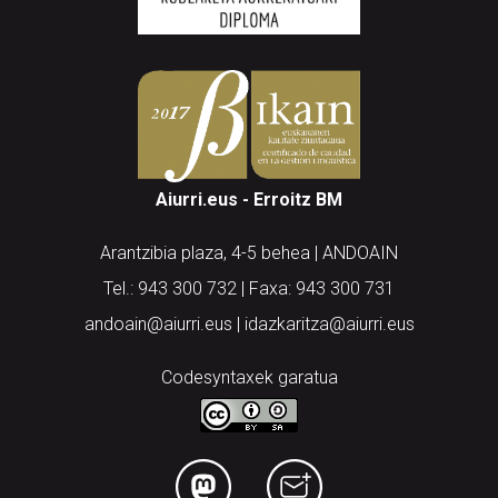
Aiurri.eus - Erroitz BM
Arantzibia plaza, 4-5 behea | ANDOAIN
Tel.: 943 300 732 | Faxa: 943 300 731
andoain@aiurri.eus | idazkaritza@aiurri.eus
Codesyntaxek garatua