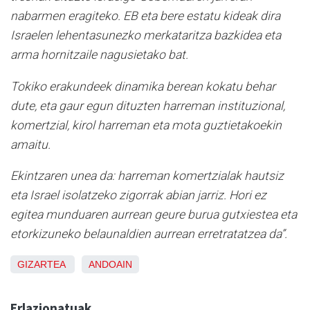
nabarmen eragiteko. EB eta bere estatu kideak dira
Israelen lehentasunezko merkataritza bazkidea eta
arma hornitzaile nagusietako bat.
Tokiko erakundeek dinamika berean kokatu behar
dute, eta gaur egun dituzten harreman instituzional,
komertzial, kirol harreman eta mota guztietakoekin
amaitu.
Ekintzaren unea da: harreman komertzialak hautsiz
eta Israel isolatzeko zigorrak abian jarriz. Hori ez
egitea munduaren aurrean geure burua gutxiestea eta
etorkizuneko belaunaldien aurrean erretratatzea da”.
GIZARTEA
ANDOAIN
Erlazionatuak