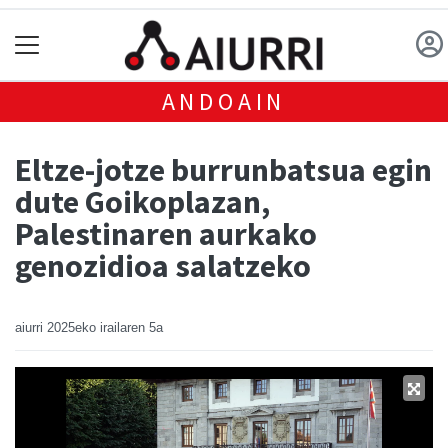
ANDOAIN
Eltze-jotze burrunbatsua egin
dute Goikoplazan,
Palestinaren aurkako
genozidioa salatzeko
aiurri
2025eko irailaren 5a