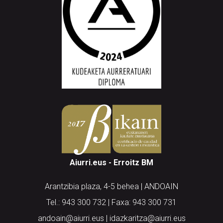
Aiurri.eus - Erroitz BM
Arantzibia plaza, 4-5 behea | ANDOAIN
Tel.: 943 300 732 | Faxa: 943 300 731
andoain@aiurri.eus | idazkaritza@aiurri.eus