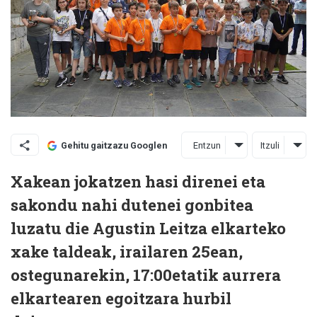
Entzun
Itzuli
Gehitu gaitzazu Googlen
Xakean jokatzen hasi direnei eta
sakondu nahi dutenei gonbitea
luzatu die Agustin Leitza elkarteko
xake taldeak, irailaren 25ean,
ostegunarekin, 17:00etatik aurrera
elkartearen egoitzara hurbil