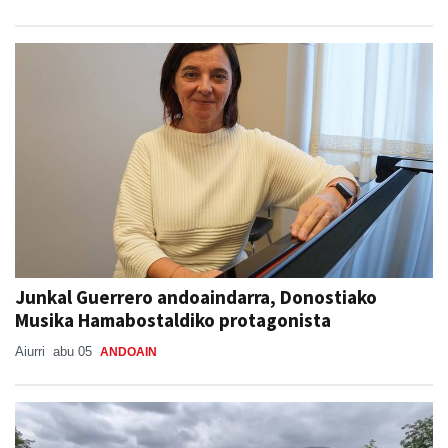
Junkal Guerrero andoaindarra, Donostiako
Musika Hamabostaldiko protagonista
Aiurri
abu 05
ANDOAIN