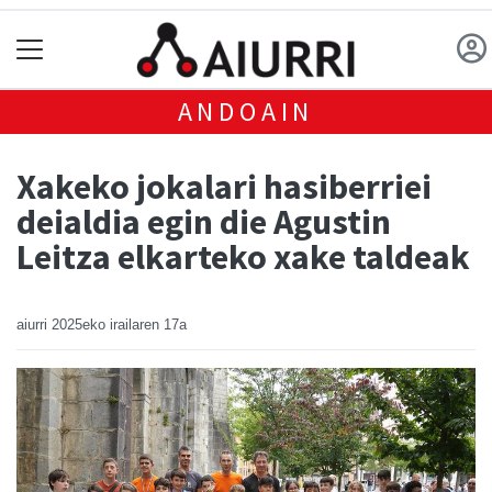
ANDOAIN
Xakeko jokalari hasiberriei
deialdia egin die Agustin
Leitza elkarteko xake taldeak
aiurri
2025eko irailaren 17a