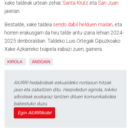
xake taldeak urtean zehar,
Santa Krutz
eta
San Juan
jaietan.
Bestalde, xake taldea
sendo dabil helduen mailan
, eta
horren erakusgarri da hiru talde aritu izana lehian 2024-
2025 denboraldian. Taldeko Luis Ortegak Gipuzkoako
Xake Azkarreko txapela irabazi zuen, gainera.
KIROLA
ANDOAIN
AIURRI hedabideak eskualdeko nortasun hitzak
jaso eta zabaltzen ditu. Harpidedun eginda, tokiko
albisteak euskaraz lantzen dituen komunikabidea
babestuko duzu.
Egin AIURRIkide!