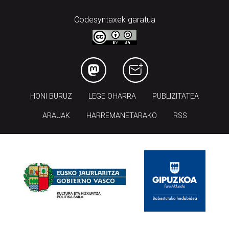
Codesyntaxek garatua
HONI BURUZ
LEGE OHARRA
PUBLIZITATEA
ARAUAK
HARREMANETARAKO
RSS