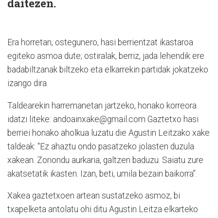
daitezen.
Era horretan, ostegunero, hasi berrientzat ikastaroa
egiteko asmoa dute; ostiralak, berriz, jada lehendik ere
badabiltzanak biltzeko eta elkarrekin partidak jokatzeko
izango dira.
Taldearekin harremanetan jartzeko, honako korreora
idatzi liteke: andoainxake@gmail.com Gaztetxo hasi
berriei honako aholkua luzatu die Agustin Leitzako xake
taldeak: “Ez ahaztu ondo pasatzeko jolasten duzula
xakean. Zoriondu aurkaria, galtzen baduzu. Saiatu zure
akatsetatik ikasten. Izan, beti, umila bezain baikorra”.
Xakea gaztetxoen artean sustatzeko asmoz, bi
txapelketa antolatu ohi ditu Agustin Leitza elkarteko