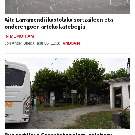
Aita Larramendi ikastolako sortzaileen eta
ondorengoen arteko katebegia
IN MEMORIAM
Jon Ander Ubeda
abu 06, 11:38
ANDOAIN