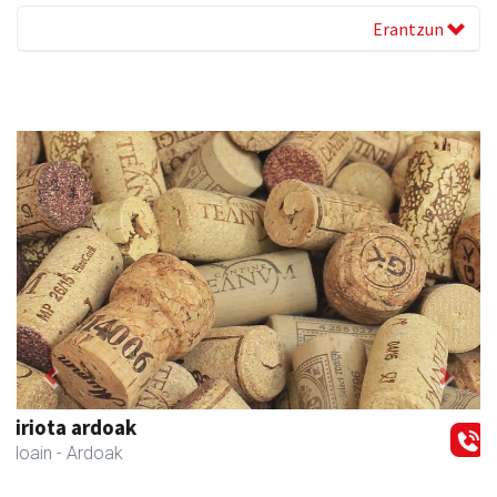
Erantzun
Previous
Next
Hiru Jatetxea
Andoain
- Tabernak