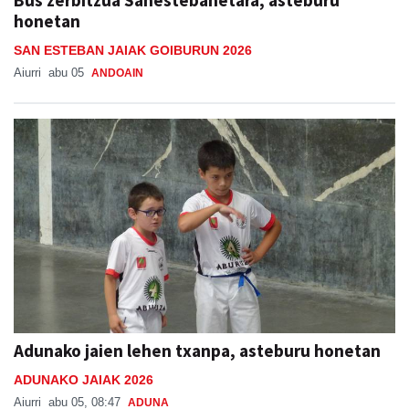
Bus zerbitzua Sanestebanetara, asteburu
honetan
SAN ESTEBAN JAIAK GOIBURUN 2026
Aiurri
abu 05
ANDOAIN
Adunako jaien lehen txanpa, asteburu honetan
ADUNAKO JAIAK 2026
Aiurri
abu 05, 08:47
ADUNA