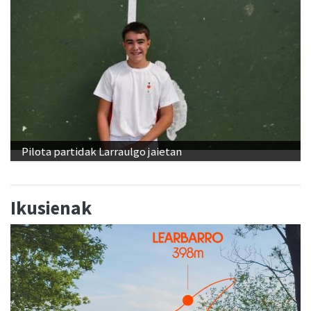
Pilota partidak Larraulgo jaietan
Ikusienak