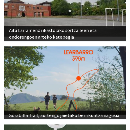
Aita Larramendi ikastolako sortzaileen eta
ondorengoen arteko katebegia
Sorabilla Trail, aurtengo jaietako berrikuntza nagusia