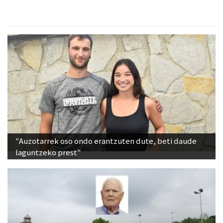
"Auzotarrek oso ondo erantzuten dute, beti daude
laguntzeko prest"