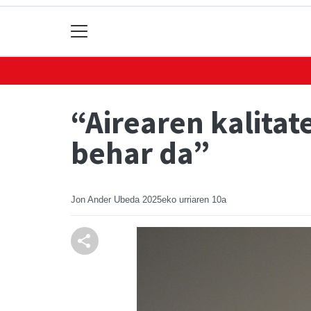
“Airearen kalita
behar da”
Jon Ander Ubeda
2025eko urriaren 10a