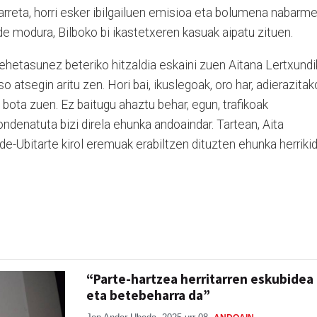
n arreta, horri esker ibilgailuen emisioa eta bolumena nabarm
ide modura, Bilboko bi ikastetxeren kasuak aipatu zituen.
xehetasunez beteriko hitzaldia eskaini zuen Aitana Lertxundi
o atsegin aritu zen. Hori bai, ikuslegoak, oro har, adierazita
n bota zuen. Ez baitugu ahaztu behar, egun, trafikoak
ndenatuta bizi direla ehunka andoaindar. Tartean, Aita
de-Ubitarte kirol eremuak erabiltzen dituzten ehunka herrikid
“Parte-hartzea herritarren eskubidea
eta betebeharra da”