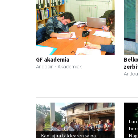
GF akademia
Belko
zerbi
Andoain
- Akademiak
Andoa
Lur
ber
Kantujira taldearen saioa
Nagu