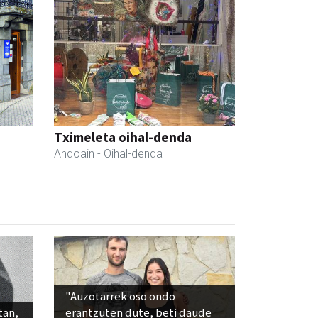
Tximeleta oihal-denda
Andoain
- Oihal-denda
"Auzotarrek oso ondo
tan,
erantzuten dute, beti daude