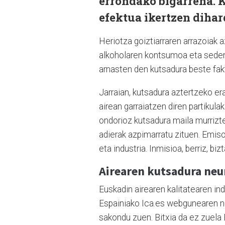
errondako bigarrena. 
efektua ikertzen dihar
Heriotza goiztiarraren arrazoiak a
alkoholaren kontsumoa eta sedent
arnasten den kutsadura beste fakt
Jarraian, kutsadura aztertzeko er
airean garraiatzen diren partiku
ondorioz kutsadura maila murrizte
adierak azpimarratu zituen. Emisor
eta industria. Inmisioa, berriz, bi
Airearen kutsadura neu
Euskadin airearen kalitatearen in
Espainiako Ica.es webgunearen ne
sakondu zuen. Bitxia da ez zuela