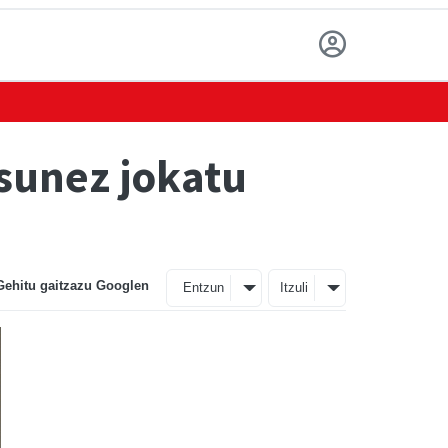
asunez jokatu
Gehitu gaitzazu Googlen
Entzun
Itzuli