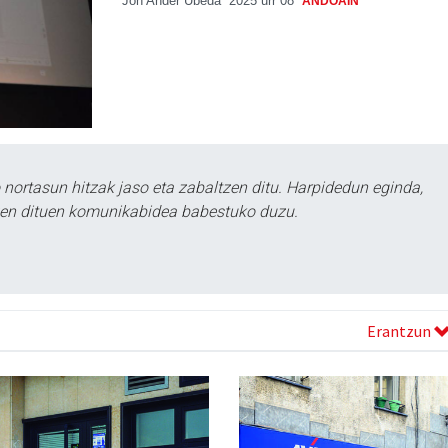
Jon Ander Ubeda
2025 urr 08
ANDOAIN
ortasun hitzak jaso eta zabaltzen ditu. Harpidedun eginda,
tzen dituen komunikabidea babestuko duzu.
Erantzun