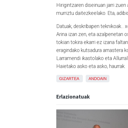
Hirigintzaren diseinuan jarri zue
murriztu daitezkeelako. Eta, adib
Datuak, deskribapen teknikoak... 
Arina izan zen, eta azalpenetan os
tokian tokira ekarri ez izana falta
eragindako kutsadura arnastera ko
Larramendi ikastolako eta Allurral
Haietako asko eta asko, haurrak.
GIZARTEA
ANDOAIN
Erlazionatuak