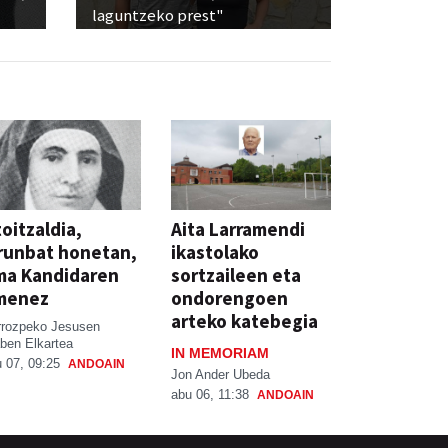
laguntzeko prest"
oitzaldia,
Aita Larramendi
runbat honetan,
ikastolako
ma Kandidaren
sortzaileen eta
menez
ondorengoen
arteko katebegia
rrozpeko Jesusen
ben Elkartea
IN MEMORIAM
 07, 09:25
ANDOAIN
Jon Ander Ubeda
abu 06, 11:38
ANDOAIN