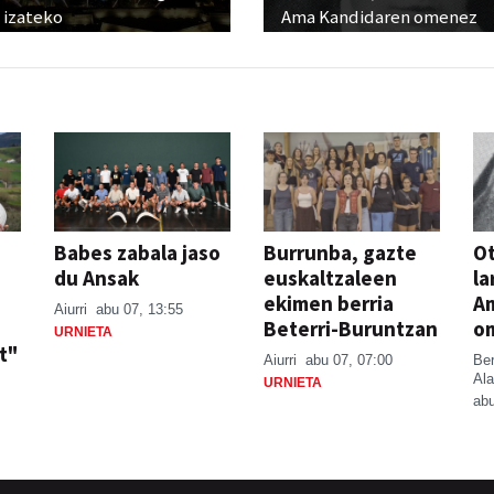
 izateko
Ama Kandidaren omenez
Babes zabala jaso
Burrunba, gazte
Ot
du Ansak
euskaltzaleen
la
ekimen berria
A
Aiurri
abu 07, 13:55
Beterri-Buruntzan
o
URNIETA
t"
Aiurri
abu 07, 07:00
Be
Ala
URNIETA
abu