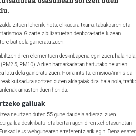
Kutsadurak osasunean sortzen duen
du.
zaldu zituen lehenik, hots, elikadura txarra, tabakoaren eta
arismoa. Gizarte zibilizatuetan denbora-tarte luzean
ore bat dela gaineratu zuen.
abiltzen diren elementuen deskribapena egin zuen, hala nola
lak (PM2.5, PM10). Azken hamarkadatan hartutako neurrien
a lotu dela gaineratu zuen. Horra iritsita, emisioa/inmisioa
eak kutsadura sortzen duten aldagaiak dira, hala nola, trafik
ztanleriak arnasten duen hori da.
rtzeko gailuak
dizea neurtzen duten 55 gune daudela adierazi zuen.
urgailua deskribatu eta bertan ageri diren xehetasunetan
 Euskadi.eus webgunearen erreferentziarik egin. Dena esater