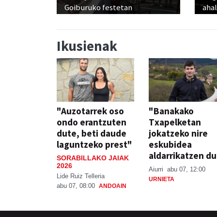
Goiburuko festetan
ahal
Ikusienak
"Auzotarrek oso
"Banakako
ondo erantzuten
Txapelketan
dute, beti daude
jokatzeko nire
laguntzeko prest"
eskubidea
aldarrikatzen du
SORABILLAKO JAIAK
2026
Aiurri
abu 07, 12:00
Lide Ruiz Telleria
URNIETA
abu 07, 08:00
ANDOAIN