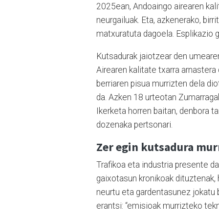
2025ean, Andoaingo airearen kali
neurgailuak. Eta, azkenerako, bir
matxuratuta dagoela. Esplikazio g
Kutsadurak jaiotzear den umearen
Airearen kalitate txarra arnaster
berriaren pisua murrizten dela dio
da. Azken 18 urteotan Zumarragako
Ikerketa horren baitan, denbora tar
dozenaka pertsonari.
Zer egin kutsadura mur
Trafikoa eta industria presente da
gaixotasun kronikoak dituztenak,
neurtu eta gardentasunez jokatu 
erantsi: “emisioak murrizteko tek