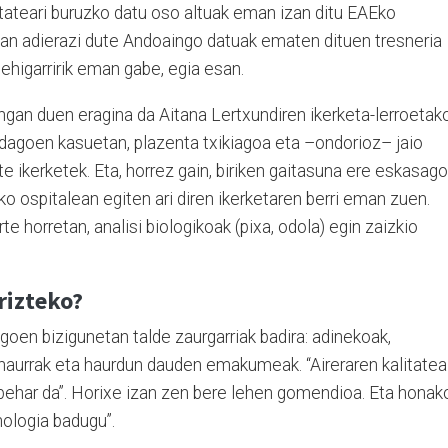
tateari buruzko datu oso altuak eman izan ditu EAEko
ritan adierazi dute Andoaingo datuak ematen dituen tresneria
ehigarririk eman gabe, egia esan.
gan duen eragina da Aitana Lertxundiren ikerketa-lerroetak
a dagoen kasuetan, plazenta txikiagoa eta –ondorioz– jaio
te ikerketek. Eta, horrez gain, biriken gaitasuna ere eskasag
 ospitalean egiten ari diren ikerketaren berri eman zuen.
te horretan, analisi biologikoak (pixa, odola) egin zaizkio
rizteko?
goen bizigunetan talde zaurgarriak badira: adinekoak,
 haurrak eta haurdun dauden emakumeak. “Aireraren kalitatea
behar da”. Horixe izan zen bere lehen gomendioa. Eta honak
nologia badugu”.