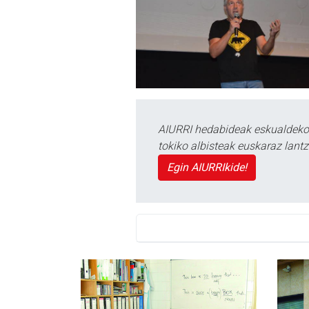
AIURRI hedabideak eskualdeko n
tokiko albisteak euskaraz lan
Egin AIURRIkide!