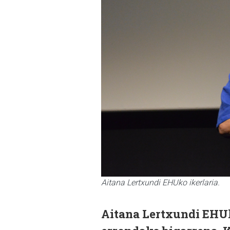
Aitana Lertxundi EHUko ikerlaria.
Aitana Lertxundi EHUko