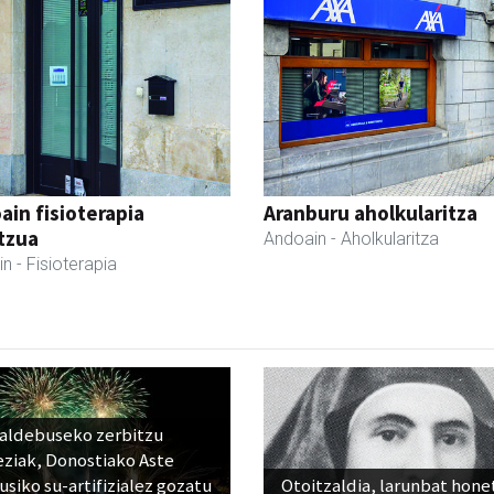
ain fisioterapia
Aranburu aholkularitza
tzua
Andoain
- Aholkularitza
in
- Fisioterapia
raldebuseko zerbitzu
eziak, Donostiako Aste
siko su-artifizialez gozatu
Otoitzaldia, larunbat hone