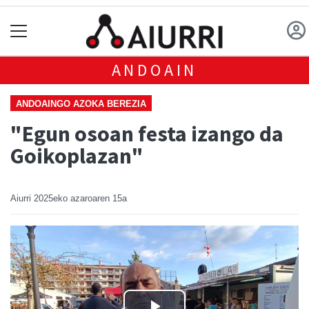
ANDOAIN
ANDOAINGO AZOKA BEREZIA
"Egun osoan festa izango da
Goikoplazan"
Aiurri
2025eko azaroaren 15a