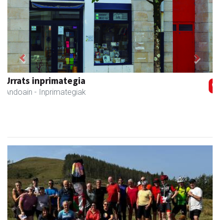
Previous
Next
Elizondo taberna
Andoain
-