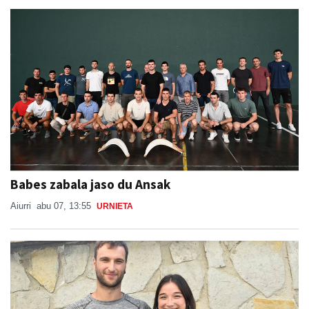
Babes zabala jaso du Ansak
Aiurri
abu 07, 13:55
URNIETA