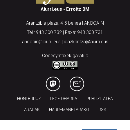
Aiurri.eus - Erroitz BM
Arantzibia plaza, 4-5 behea | ANDOAIN
Tel.: 943 300 732 | Faxa: 943 300 731
andoain@aiurri.eus | idazkaritza@aiurri.eus
Codesyntaxek garatua
HONI BURUZ
LEGE OHARRA
PUBLIZITATEA
ARAUAK
HARREMANETARAKO
RSS