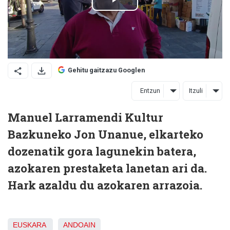
Gehitu gaitzazu Googlen
Entzun
Itzuli
Manuel Larramendi Kultur
Bazkuneko Jon Unanue, elkarteko
dozenatik gora lagunekin batera,
azokaren prestaketa lanetan ari da.
Hark azaldu du azokaren arrazoia.
EUSKARA
ANDOAIN