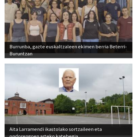
Burrunba, gazte euskaltzaleen ekimen berria Beterri-
Buruntzan
Aita Larramendi ikastolako sortzaileen eta
ondorengoen arteko katebegia