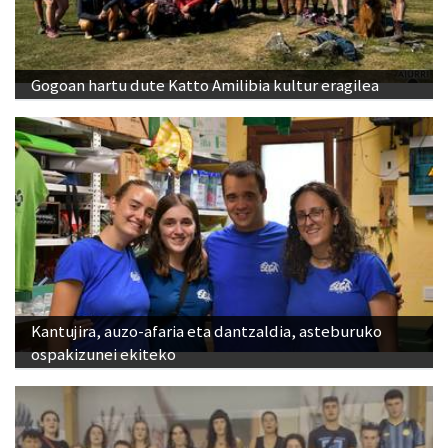
Gogoan hartu dute Katto Amilibia kultur eragilea
Kantujira, auzo-afaria eta dantzaldia, asteburuko
ospakizunei ekiteko