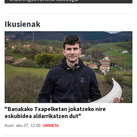
Ikusienak
"Banakako Txapelketan jokatzeko nire
eskubidea aldarrikatzen dut"
Aiurri
abu 07, 12:00
URNIETA