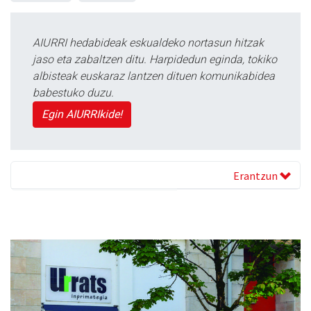
AIURRI hedabideak eskualdeko nortasun hitzak
jaso eta zabaltzen ditu. Harpidedun eginda, tokiko
albisteak euskaraz lantzen dituen komunikabidea
babestuko duzu.
Egin AIURRIkide!
Erantzun