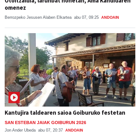
Otoitzaldia, larunbat honetan, Ama Kandidaren
omenez
Berrozpeko Jesusen Alaben Elkartea
abu 07, 09:25
ANDOAIN
Kantujira taldearen saioa Goiburuko festetan
SAN ESTEBAN JAIAK GOIBURUN 2026
Jon Ander Ubeda
abu 07, 20:37
ANDOAIN