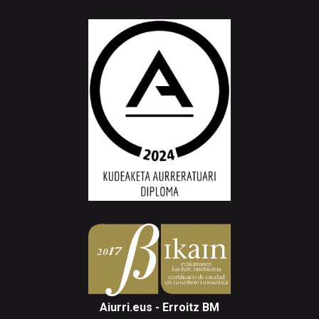
Aiurri.eus - Erroitz BM