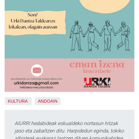
KULTURA
ANDOAIN
AIURRI hedabideak eskualdeko nortasun hitzak
jaso eta zabaltzen ditu. Harpidedun eginda, tokiko
albisteak euskaraz lantzen dituen komunikabidea