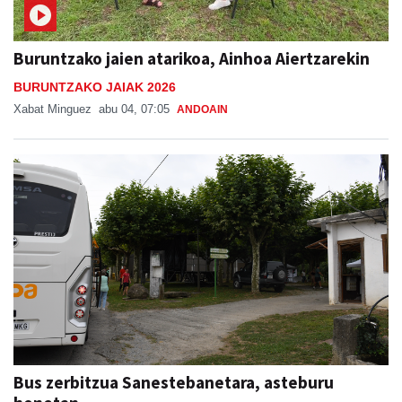
Buruntzako jaien atarikoa, Ainhoa Aiertzarekin
BURUNTZAKO JAIAK 2026
Xabat Minguez
abu 04, 07:05
ANDOAIN
Bus zerbitzua Sanestebanetara, asteburu