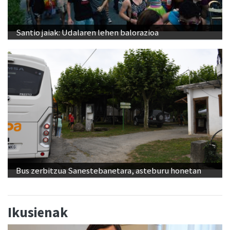
Santio jaiak: Udalaren lehen balorazioa
Bus zerbitzua Sanestebanetara, asteburu honetan
Ikusienak