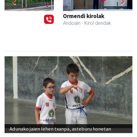
Previous
Next
Ormendi kirolak
Andoain
- Kirol dendak
Adunako jaien lehen txanpa, asteburu honetan