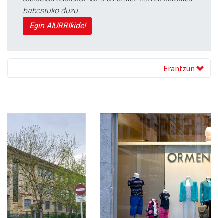
babestuko duzu.
Egin AIURRIkide!
Erantzun