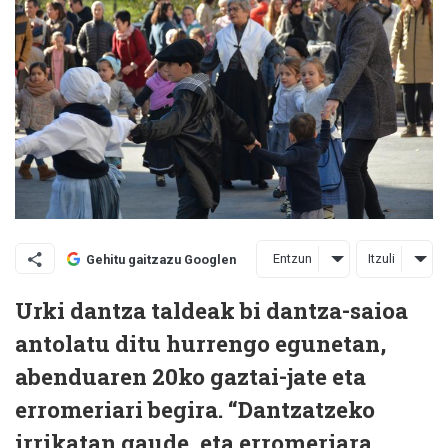
Entzun
Itzuli
Gehitu gaitzazu Googlen
Urki dantza taldeak bi dantza-saioa
antolatu ditu hurrengo egunetan,
abenduaren 20ko gaztai-jate eta
erromeriari begira. “Dantzatzeko
irrikatan gaude, eta erromeriara