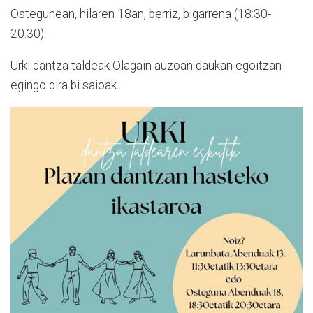
Ostegunean, hilaren 18an, berriz, bigarrena (18:30-
20:30).
Urki dantza taldeak Olagain auzoan daukan egoitzan
egingo dira bi saioak.