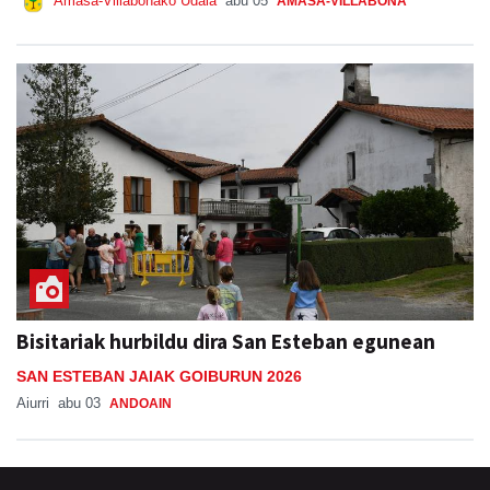
Amasa-Villabonako Udala
abu 05
AMASA-VILLABONA
Bisitariak hurbildu dira San Esteban egunean
SAN ESTEBAN JAIAK GOIBURUN 2026
Aiurri
abu 03
ANDOAIN