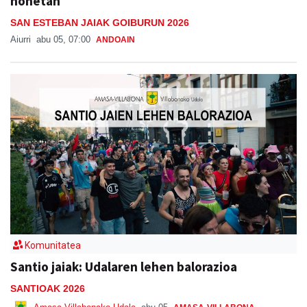
honetan
SAN ESTEBAN JAIAK GOIBURUN 2026
Aiurri
abu 05, 07:00
ANDOAIN
Komunitatea
Santio jaiak: Udalaren lehen balorazioa
SANTIOAK 2026