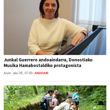
Junkal Guerrero andoaindarra, Donostiako
Musika Hamabostaldiko protagonista
Aiurri
abu 05, 07:00
ANDOAIN