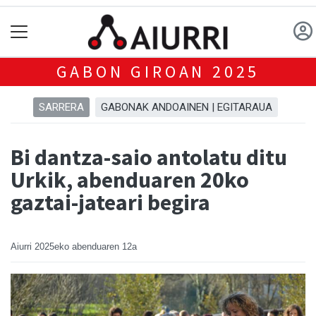
GABON GIROAN 2025
SARRERA
GABONAK ANDOAINEN | EGITARAUA
Bi dantza-saio antolatu ditu
Urkik, abenduaren 20ko
gaztai-jateari begira
Aiurri
2025eko abenduaren 12a