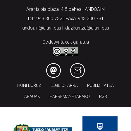
Arantzibia plaza, 4-5 behea | ANDOAIN
Tel.: 943 300 732 | Faxa: 943 300 731
andoain@aiurri.eus | idazkaritza@aiurri.eus
Codesyntaxek garatua
HONI BURUZ
LEGE OHARRA
PUBLIZITATEA
ARAUAK
HARREMANETARAKO
RSS