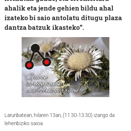
ahalik eta jende gehien bildu ahal
izateko bi saio antolatu ditugu plaza
dantza batzuk ikasteko”.
Larunbatean, hilaren 13an, (11:30-13:30) izango da
lehenbiziko saioa.