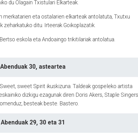
ko du Olagain Txistulari Elkarteak.
n merkatarien eta ostalarien elkarteak antolatuta, Txutxu
k zeharkatuko ditu. Irteerak Goikoplazatik.
Bertso eskola eta Andoaingo trikitilariak antolatua.
Abenduak 30, asteartea
Sweet, sweet Spirit ikuskizuna. Taldeak gospeleko artista
skainiko dizkigu ezagunak diren Doris Akers, Staple Singers
omenduz, besteak beste. Bastero.
Abenduak
29, 30 eta 31