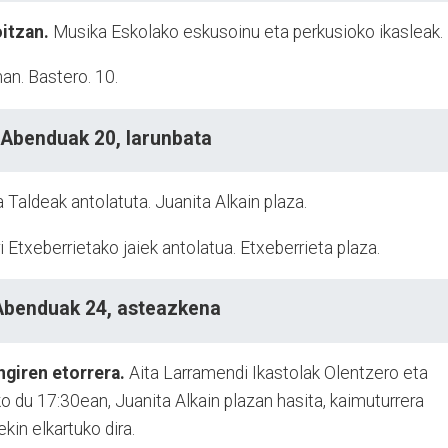
oitzan.
Musika Eskolako eskusoinu eta perkusioko ikasleak.
an. Bastero. 10.
Abenduak 20, larunbata
 Taldeak antolatuta. Juanita Alkain plaza.
ri Etxeberrietako jaiek antolatua. Etxeberrieta plaza.
Abenduak 24, asteazkena
ngiren etorrera.
Aita Larramendi Ikastolak Olentzero eta
 du 17:30ean, Juanita Alkain plazan hasita, kaimuturrera
kin elkartuko dira.