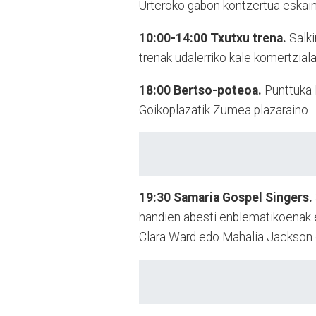
Urteroko gabon kontzertua eskaini
10:00-14:00
Txutxu trena.
Salki
trenak udalerriko kale komertziala
18:00
Bertso-poteoa.
Punttuka 
Goikoplazatik Zumea plazaraino.
19:30
Samaria Gospel Singers.
handien abesti enblematikoenak e
Clara Ward edo Mahalia Jackson 