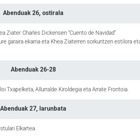
Abenduak 26, ostirala
ea Ziater. Charles Dickensen “Cuento de Navidad”
ure garaira ekarria eta Khea Ziaterren sorkuntzen estilora et
Abenduak 26-28
oi Txapelketa, Allurralde Kiroldegia eta Arrate Frontoia.
Abenduak 27, larunbata
stulari Elkartea.