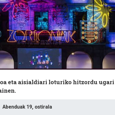
ioa eta aisialdiari loturiko hitzordu ugari
ainen.
Abenduak 19, ostirala