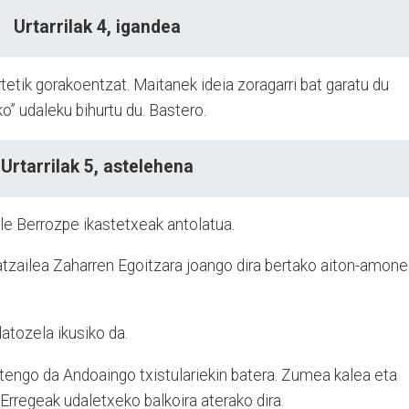
Urtarrilak 4, igandea
rtetik gorakoentzat. Maitanek ideia zoragarri bat garatu du
o” udaleku bihurtu du. Bastero.
Urtarrilak 5, astelehena
le Berrozpe ikastetxeak antolatua.
tzailea Zaharren Egoitzara joango dira bertako aiton-amone
atozela ikusiko da.
irtengo da Andoaingo txistulariekin batera. Zumea kalea eta
rregeak udaletxeko balkoira aterako dira.