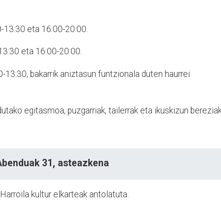
-13:30 eta 16:00-20:00.
3:30 eta 16:00-20:00.
-13:30, bakarrik aniztasun funtzionala duten haurrei
utako egitasmoa, puzgarriak, tailerrak eta ikuskizun berezia
Abenduak 31, asteazkena
Harroila kultur elkarteak antolatuta.