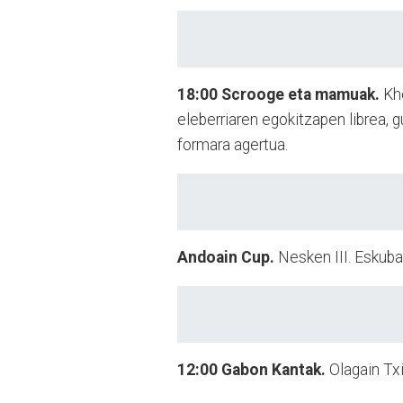
18:00
Scrooge eta mamuak.
Kh
eleberriaren egokitzapen librea, g
formara agertua.
Andoain Cup.
Nesken III. Eskubal
12:00
Gabon Kantak.
Olagain Txi