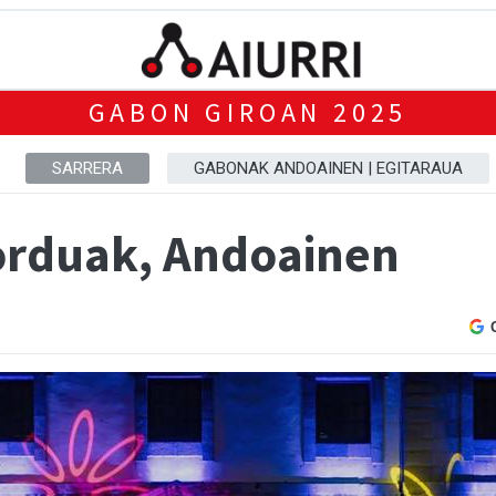
GABON GIROAN 2025
SARRERA
GABONAK ANDOAINEN | EGITARAUA
orduak, Andoainen