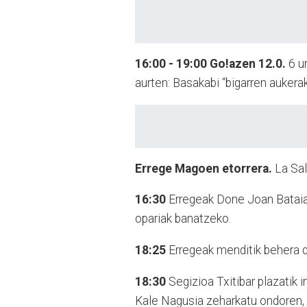
16:00 - 19:00
Go!azen 12.0.
6 u
aurten: Basakabi “bigarren aukerak
Errege Magoen etorrera.
La Sal
16:30
Erregeak Done Joan Bataia
opariak banatzeko.
18:25
Erregeak menditik behera d
18:30
Segizioa Txitibar plazatik 
Kale Nagusia zeharkatu ondoren, E