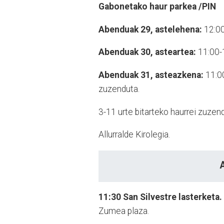
Gabonetako haur parkea /PIN
Abenduak 29, astelehena:
12:00
Abenduak 30, asteartea:
11:00-1
Abenduak 31, asteazkena:
11:00
zuzenduta.
3-11 urte bitarteko haurrei zuzend
Allurralde Kirolegia.
11:30
San Silvestre lasterketa.
Zumea plaza.