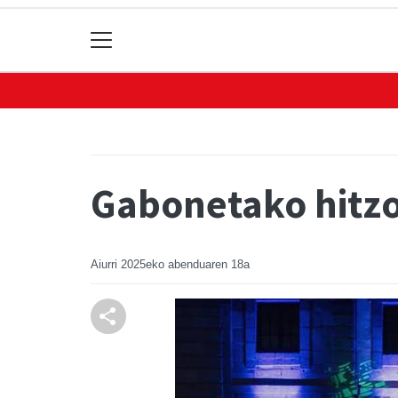
Gabonetako hitz
Aiurri
2025eko abenduaren 18a