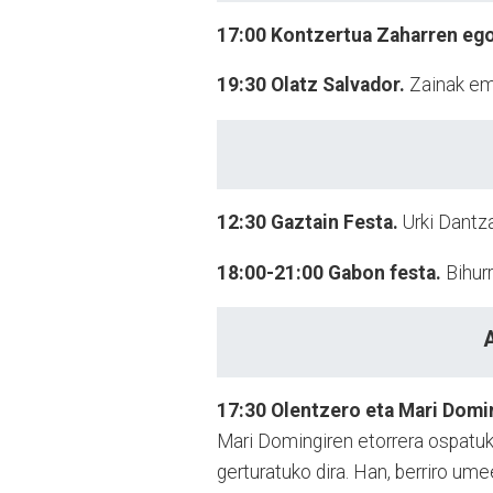
17:00
Kontzertua Zaharren eg
19:30
Olatz Salvador.
Zainak em
12:30
Gaztain Festa.
Urki Dantza
18:00-21:00
Gabon festa.
Bihur
17:30
Olentzero eta Mari Domi
Mari Domingiren etorrera ospatuko
gerturatuko dira. Han, berriro umee