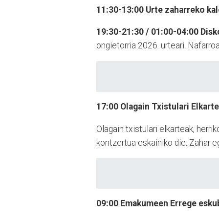
11:30-13:00
Urte zaharreko kal
19:30-21:30 / 01:00-04:00
Disk
ongietorria 2026. urteari. Nafarroa
17:00
Olagain Txistulari Elkart
Olagain txistulari elkarteak, her
kontzertua eskainiko die. Zahar e
09:00
Emakumeen Errege eskub