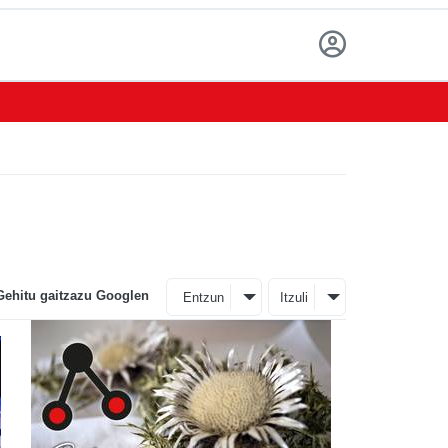
Gehitu gaitzazu Googlen
Entzun
Itzuli