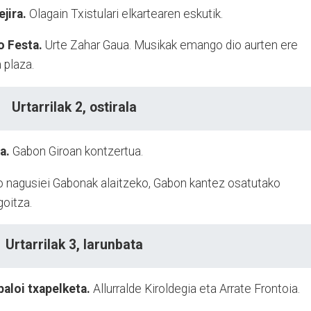
ejira.
Olagain Txistulari elkartearen eskutik.
o Festa.
Urte Zahar Gaua. Musikak emango dio aurten ere
 plaza.
Urtarrilak 2, ostirala
ea.
Gabon Giroan kontzertua.
riko nagusiei Gabonak alaitzeko, Gabon kantez osatutako
goitza.
Urtarrilak 3, larunbata
aloi txapelketa.
Allurralde Kiroldegia eta Arrate Frontoia.