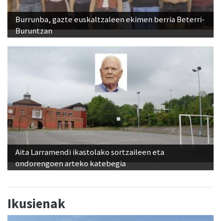
Burrunba, gazte euskaltzaleen ekimen berria Beterri-
Buruntzan
Aita Larramendi ikastolako sortzaileen eta
ondorengoen arteko katebegia
Ikusienak