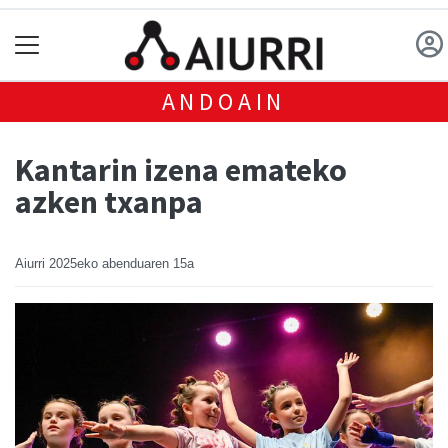
ANDOAIN
Kantarin izena emateko
azken txanpa
Aiurri
2025eko abenduaren 15a