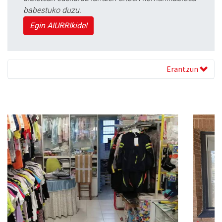
babestuko duzu.
Egin AIURRIkide!
Erantzun