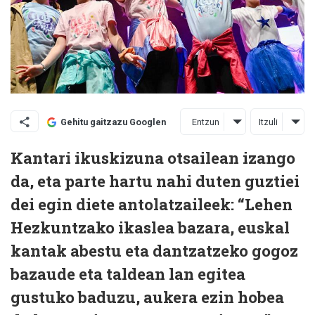
Entzun
Itzuli
Gehitu gaitzazu Googlen
Kantari ikuskizuna otsailean izango
da, eta parte hartu nahi duten guztiei
dei egin diete antolatzaileek: “Lehen
Hezkuntzako ikaslea bazara, euskal
kantak abestu eta dantzatzeko gogoz
bazaude eta taldean lan egitea
gustuko baduzu, aukera ezin hobea