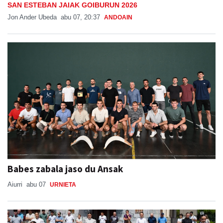
SAN ESTEBAN JAIAK GOIBURUN 2026
Jon Ander Ubeda
abu 07, 20:37
ANDOAIN
Babes zabala jaso du Ansak
Aiurri
abu 07
URNIETA