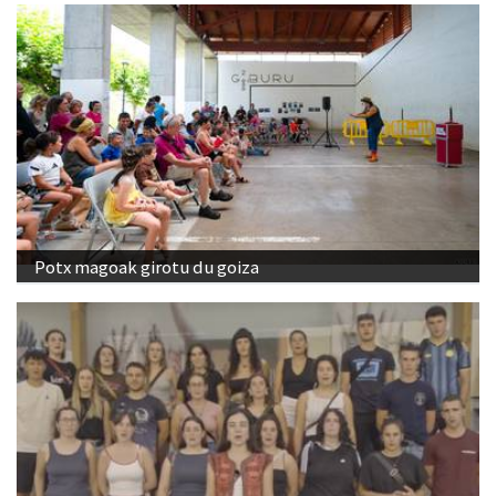
Potx magoak girotu du goiza