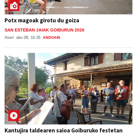
Potx magoak girotu du goiza
SAN ESTEBAN JAIAK GOIBURUN 2026
Aiurri
abu 08, 16:28
ANDOAIN
Kantujira taldearen saioa Goiburuko festetan