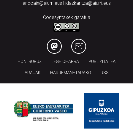
andoain@aiurri.eus | idazkaritza@aiurri.eus
Codesyntaxek garatua
HONI BURUZ
LEGE OHARRA
PUBLIZITATEA
ARAUAK
HARREMANETARAKO
RSS