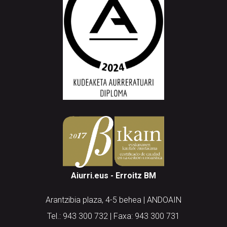
Aiurri.eus - Erroitz BM
Arantzibia plaza, 4-5 behea | ANDOAIN
Tel.: 943 300 732 | Faxa: 943 300 731