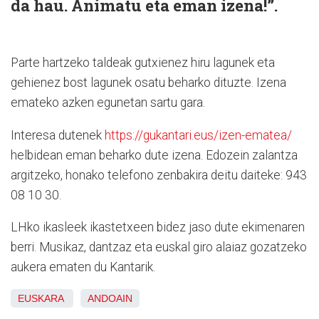
da hau. Animatu eta eman izena!”.
Parte hartzeko taldeak gutxienez hiru lagunek eta
gehienez bost lagunek osatu beharko dituzte. Izena
emateko azken egunetan sartu gara.
Interesa dutenek
https://gukantari.eus/izen-ematea/
helbidean eman beharko dute izena. Edozein zalantza
argitzeko, honako telefono zenbakira deitu daiteke: 943
08 10 30.
LHko ikasleek ikastetxeen bidez jaso dute ekimenaren
berri. Musikaz, dantzaz eta euskal giro alaiaz gozatzeko
aukera ematen du Kantarik.
EUSKARA
ANDOAIN