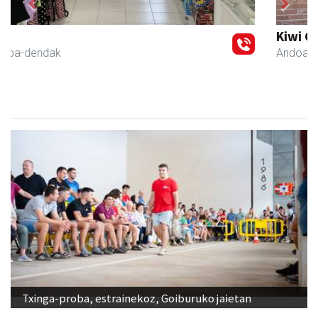
Previous
Next
Kiwi Corner English
Andoain
- Akademiak
Txinga-proba, estrainekoz, Goiburuko jaietan