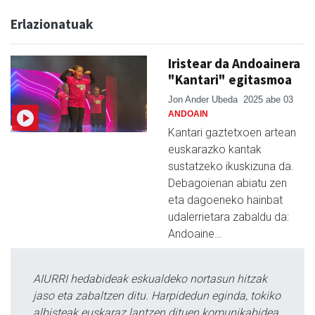
Erlazionatuak
Iristear da Andoainera
"Kantari" egitasmoa
Jon Ander Ubeda
2025 abe 03
ANDOAIN
Kantari gaztetxoen artean
euskarazko kantak
sustatzeko ikuskizuna da.
Debagoienan abiatu zen
eta dagoeneko hainbat
udalerrietara zabaldu da:
Andoaine…
AIURRI hedabideak eskualdeko nortasun hitzak
jaso eta zabaltzen ditu. Harpidedun eginda, tokiko
albisteak euskaraz lantzen dituen komunikabidea