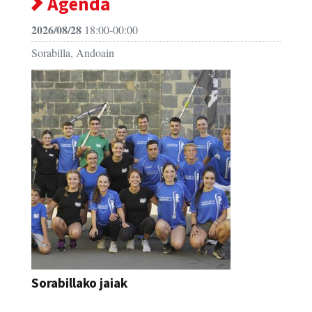
Agenda
2026/08/28
18:00-00:00
Sorabilla, Andoain
Sorabillako jaiak
FESTAK