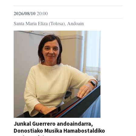
2026/08/10
20:00
Santa Maria Eliza (Tolosa), Andoain
Junkal Guerrero andoaindarra,
Donostiako Musika Hamabostaldiko