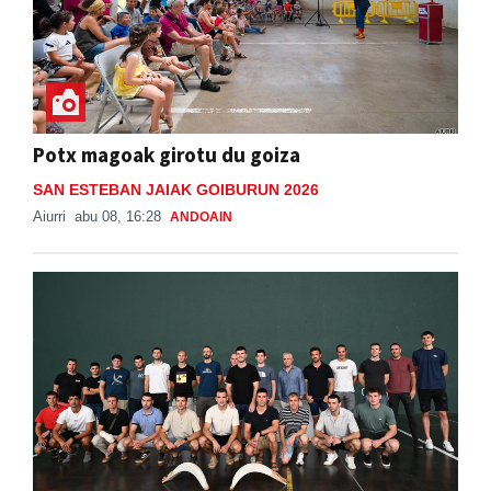
Potx magoak girotu du goiza
SAN ESTEBAN JAIAK GOIBURUN 2026
Aiurri
abu 08, 16:28
ANDOAIN