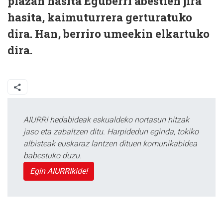
plazan hasita Eguberri abestien jira
hasita, kaimuturrera gerturatuko
dira. Han, berriro umeekin elkartuko
dira.
AIURRI hedabideak eskualdeko nortasun hitzak
jaso eta zabaltzen ditu. Harpidedun eginda, tokiko
albisteak euskaraz lantzen dituen komunikabidea
babestuko duzu.
Egin AIURRIkide!