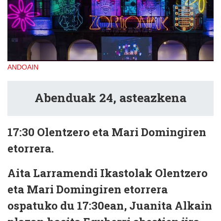
ANDOAIN
Abenduak 24, asteazkena
17:30
Olentzero eta Mari Domingiren
etorrera.
Aita Larramendi Ikastolak Olentzero
eta Mari Domingiren etorrera
ospatuko du 17:30ean, Juanita Alkain