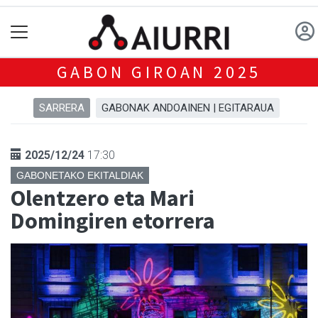
GABON GIROAN 2025
SARRERA
GABONAK ANDOAINEN | EGITARAUA
2025/12/24
17:30
GABONETAKO EKITALDIAK
Olentzero eta Mari
Domingiren etorrera