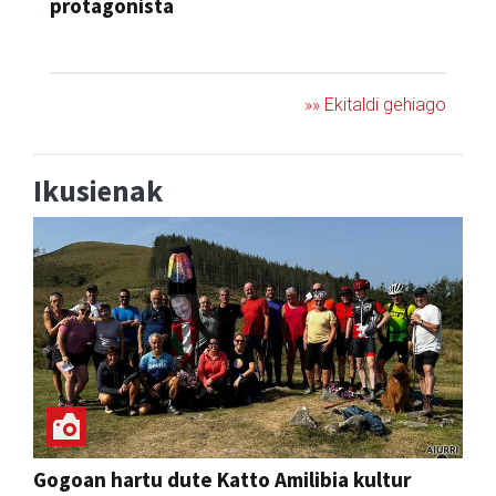
protagonista
KONTZERTUA
»» Ekitaldi gehiago
Ikusienak
Gogoan hartu dute Katto Amilibia kultur