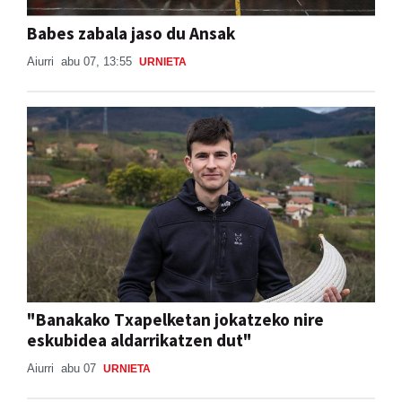
Babes zabala jaso du Ansak
Aiurri
abu 07, 13:55
URNIETA
"Banakako Txapelketan jokatzeko nire
eskubidea aldarrikatzen dut"
Aiurri
abu 07
URNIETA