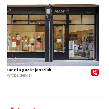
Previous
Next
Mendi autoeskola
Andoain
- Autoeskolak