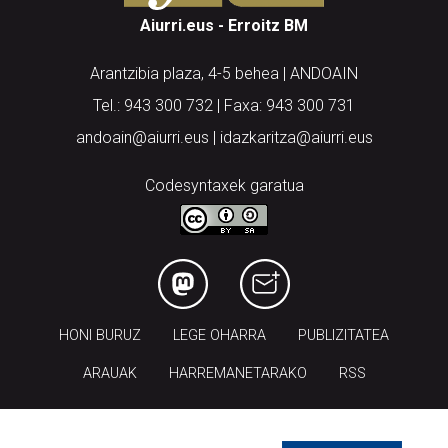
Aiurri.eus - Erroitz BM
Arantzibia plaza, 4-5 behea | ANDOAIN
Tel.: 943 300 732 | Faxa: 943 300 731
andoain@aiurri.eus | idazkaritza@aiurri.eus
Codesyntaxek garatua
HONI BURUZ
LEGE OHARRA
PUBLIZITATEA
ARAUAK
HARREMANETARAKO
RSS