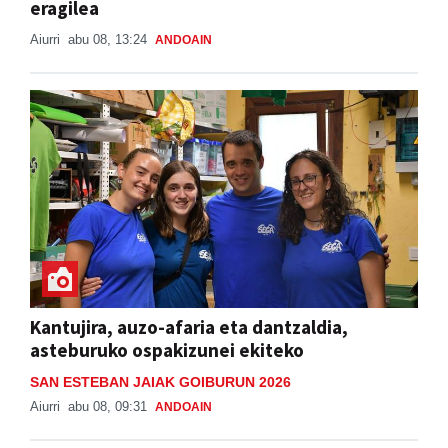
eragilea
Aiurri
abu 08, 13:24
ANDOAIN
Kantujira, auzo-afaria eta dantzaldia,
asteburuko ospakizunei ekiteko
SAN ESTEBAN JAIAK GOIBURUN 2026
Aiurri
abu 08, 09:31
ANDOAIN