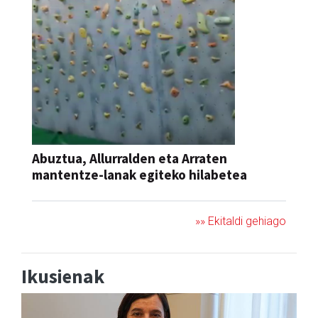
Abuztua, Allurralden eta Arraten
mantentze-lanak egiteko hilabetea
»» Ekitaldi gehiago
Ikusienak