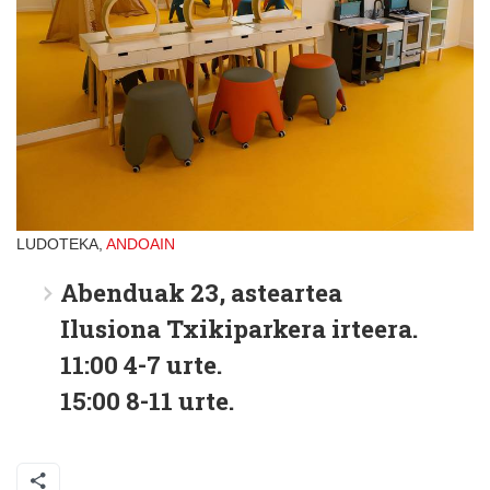
LUDOTEKA,
ANDOAIN
Abenduak 23, asteartea
Ilusiona Txikiparkera irteera.
11:00
4-7 urte.
15:00
8-11 urte.