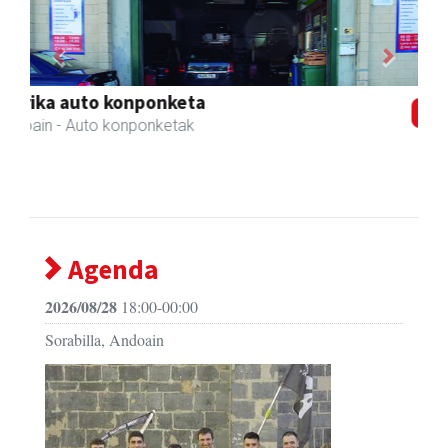
Previous
Next
Kiwi Corner English
Andoain
- Akademiak
Agenda
2026/08/28
18:00-00:00
Sorabilla, Andoain