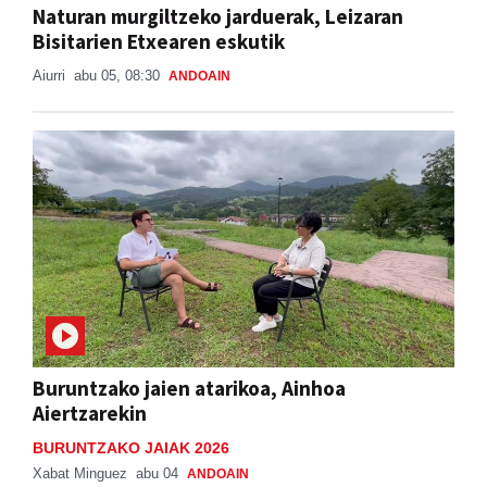
Naturan murgiltzeko jarduerak, Leizaran
Bisitarien Etxearen eskutik
Aiurri
abu 05, 08:30
ANDOAIN
Buruntzako jaien atarikoa, Ainhoa
Aiertzarekin
BURUNTZAKO JAIAK 2026
Xabat Minguez
abu 04
ANDOAIN