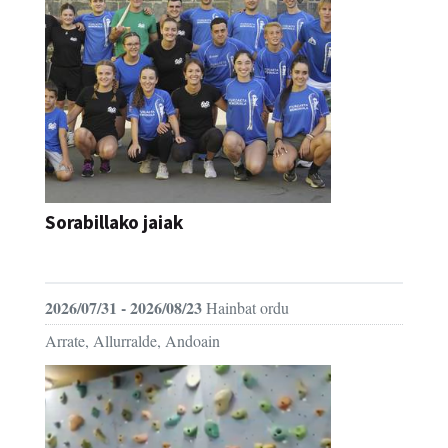
Sorabillako jaiak
FESTAK
2026/07/31 - 2026/08/23
Hainbat ordu
Arrate, Allurralde, Andoain