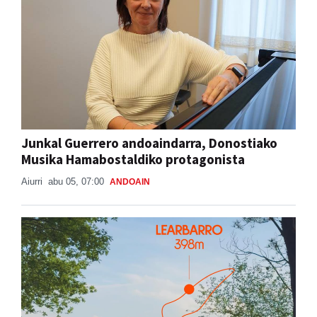
Junkal Guerrero andoaindarra, Donostiako
Musika Hamabostaldiko protagonista
Aiurri
abu 05, 07:00
ANDOAIN