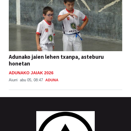
Adunako jaien lehen txanpa, asteburu
honetan
ADUNAKO JAIAK 2026
Aiurri
abu 05, 08:47
ADUNA