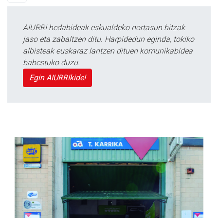
AIURRI hedabideak eskualdeko nortasun hitzak
jaso eta zabaltzen ditu. Harpidedun eginda, tokiko
albisteak euskaraz lantzen dituen komunikabidea
babestuko duzu.
Egin AIURRIkide!