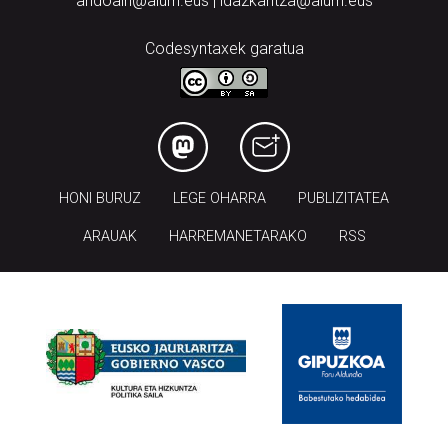
andoain@aiurri.eus | idazkaritza@aiurri.eus
Codesyntaxek garatua
HONI BURUZ
LEGE OHARRA
PUBLIZITATEA
ARAUAK
HARREMANETARAKO
RSS