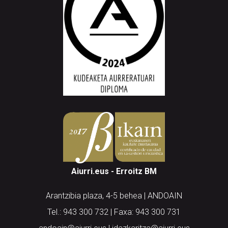
Aiurri.eus - Erroitz BM
Arantzibia plaza, 4-5 behea | ANDOAIN
Tel.: 943 300 732 | Faxa: 943 300 731