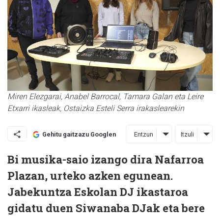
Miren Elezgarai, Anabel Barrocal, Tamara Galan eta Leire
Etxarri ikasleak, Ostaizka Esteli Serra irakaslearekin
Entzun
Itzuli
Gehitu gaitzazu Googlen
Bi musika-saio izango dira Nafarroa
Plazan, urteko azken egunean.
Jabekuntza Eskolan DJ ikastaroa
gidatu duen Siwanaba DJak eta bere