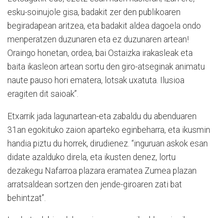
esku-soinujole gisa, badakit zer den publikoaren
begiradapean aritzea, eta badakit aldea dagoela ondo
menperatzen duzunaren eta ez duzunaren artean!
Oraingo honetan, ordea, bai Ostaizka irakasleak eta
baita ikasleon artean sortu den giro-atseginak animatu
naute pauso hori ematera, lotsak uxatuta. Ilusioa
eragiten dit saioak”.
Etxarrik jada lagunartean-eta zabaldu du abenduaren
31an egokituko zaion aparteko eginbeharra, eta ikusmin
handia piztu du horrek, dirudienez. “inguruan askok esan
didate azalduko direla, eta ikusten denez, lortu
dezakegu Nafarroa plazara eramatea Zumea plazan
arratsaldean sortzen den jende-giroaren zati bat
behintzat”.