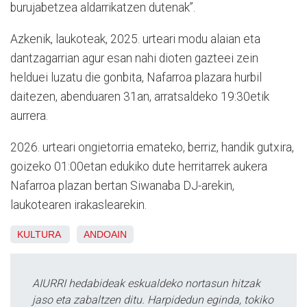
burujabetzea aldarrikatzen dutenak”.
Azkenik, laukoteak, 2025. urteari modu alaian eta
dantzagarrian agur esan nahi dioten gazteei zein
helduei luzatu die gonbita, Nafarroa plazara hurbil
daitezen, abenduaren 31an, arratsaldeko 19:30etik
aurrera.
2026. urteari ongietorria emateko, berriz, handik gutxira,
goizeko 01:00etan edukiko dute herritarrek aukera
Nafarroa plazan bertan Siwanaba DJ-arekin,
laukotearen irakaslearekin.
KULTURA
ANDOAIN
AIURRI hedabideak eskualdeko nortasun hitzak
jaso eta zabaltzen ditu. Harpidedun eginda, tokiko