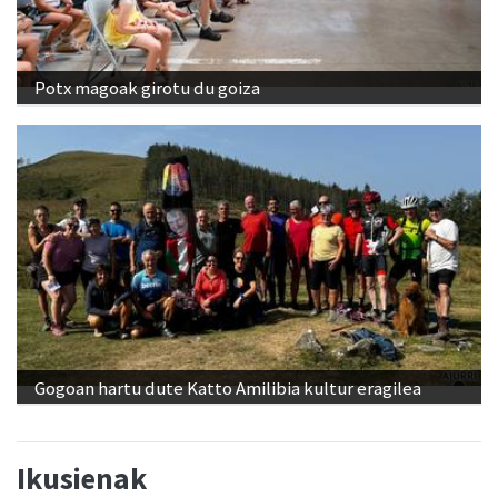
Potx magoak girotu du goiza
Gogoan hartu dute Katto Amilibia kultur eragilea
Ikusienak