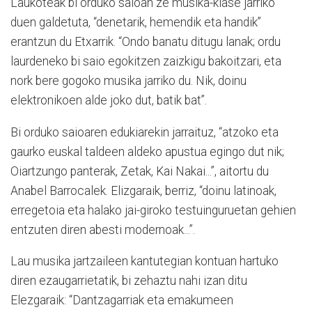
Laukoteak bi orduko saioan ze musika-klase jarriko
duen galdetuta, “denetarik, hemendik eta handik”
erantzun du Etxarrik. “Ondo banatu ditugu lanak; ordu
laurdeneko bi saio egokitzen zaizkigu bakoitzari, eta
nork bere gogoko musika jarriko du. Nik, doinu
elektronikoen alde joko dut, batik bat”.
Bi orduko saioaren edukiarekin jarraituz, “atzoko eta
gaurko euskal taldeen aldeko apustua egingo dut nik;
Oiartzungo panterak, Zetak, Kai Nakai...”, aitortu du
Anabel Barrocalek. Elizgaraik, berriz, “doinu latinoak,
erregetoia eta halako jai-giroko testuinguruetan gehien
entzuten diren abesti modernoak...”.
Lau musika jartzaileen kantutegian kontuan hartuko
diren ezaugarrietatik, bi zehaztu nahi izan ditu
Elezgaraik: “Dantzagarriak eta emakumeen