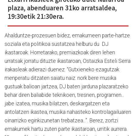
plaza, abenduaren 31ko arratsaldea,
19:30etik 21:30era.
Ahalduntze-prozesuen bidez, emakumeen parte-hartze
soziala eta politikoa sustatzea helburu du
DJ
ikastaroak. Horretarako, premiazkoak diren lehen
urratsak jorratu dituzte ikastaroan, Ostaizka Esteli Serra
irakasleak adierazi duenez. “Gutxieneko ezagutzak
menperatu ditzaten saiatu naiz: nork bere musika
gustuak balioan jartzea, DJ baten jarduna plazaratzeko
behar diren baliabide teknikoen, tresnen, programen...
jabe izatea, musika bilatzen, deskargatzen eta
antolatzen ikastea, musika nahasteko kontrolagailuaren
oinarrizko eginkizunetan trebatzea...”. Berez, zortzi
emakumek hartu zuten parte ikastaroan, urritik aurrera.