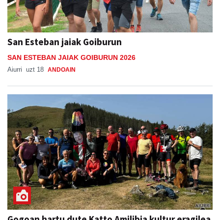
San Esteban jaiak Goiburun
SAN ESTEBAN JAIAK GOIBURUN 2026
Aiurri
uzt 18
ANDOAIN
Gogoan hartu dute Katto Amilibia kultur eragilea