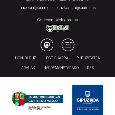
andoain@aiurri.eus | idazkaritza@aiurri.eus
Codesyntaxek garatua
HONI BURUZ
LEGE OHARRA
PUBLIZITATEA
ARAUAK
HARREMANETARAKO
RSS