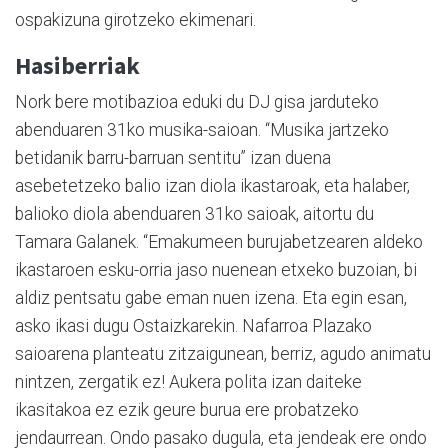
ospakizuna girotzeko ekimenari.
Hasiberriak
Nork bere motibazioa eduki du DJ gisa jarduteko
abenduaren 31ko musika-saioan. “Musika jartzeko
betidanik barru-barruan sentitu” izan duena
asebetetzeko balio izan diola ikastaroak, eta halaber,
balioko diola abenduaren 31ko saioak, aitortu du
Tamara Galanek. “Emakumeen burujabetzearen aldeko
ikastaroen esku-orria jaso nuenean etxeko buzoian, bi
aldiz pentsatu gabe eman nuen izena. Eta egin esan,
asko ikasi dugu Ostaizkarekin. Nafarroa Plazako
saioarena planteatu zitzaigunean, berriz, agudo animatu
nintzen, zergatik ez! Aukera polita izan daiteke
ikasitakoa ez ezik geure burua ere probatzeko
jendaurrean. Ondo pasako dugula, eta jendeak ere ondo