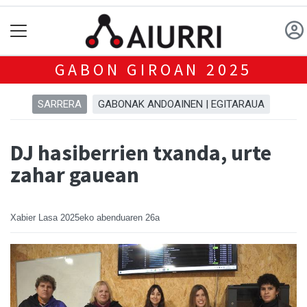
GABON GIROAN 2025
SARRERA
GABONAK ANDOAINEN | EGITARAUA
DJ hasiberrien txanda, urte
zahar gauean
Xabier Lasa
2025eko abenduaren 26a