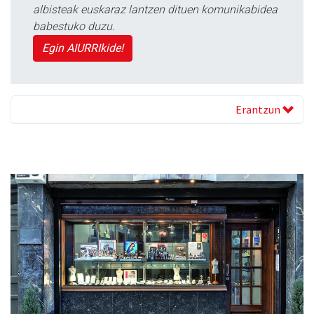
albisteak euskaraz lantzen dituen komunikabidea
babestuko duzu.
Egin AIURRIkide!
Erantzun