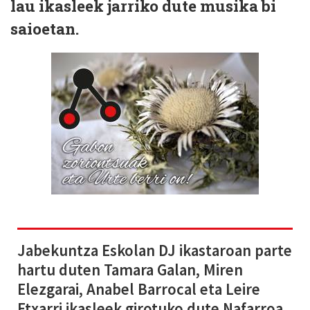
lau ikasleek jarriko dute musika bi
saioetan.
Jabekuntza Eskolan DJ ikastaroan parte
hartu duten Tamara Galan, Miren
Elezgarai, Anabel Barrocal eta Leire
Etxarri ikasleek girotuko dute Nafarroa