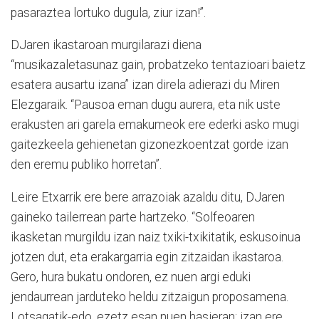
pasaraztea lortuko dugula, ziur izan!”.
DJaren ikastaroan murgilarazi diena
“musikazaletasunaz gain, probatzeko tentazioari baietz
esatera ausartu izana” izan direla adierazi du Miren
Elezgaraik. “Pausoa eman dugu aurera, eta nik uste
erakusten ari garela emakumeok ere ederki asko mugi
gaitezkeela gehienetan gizonezkoentzat gorde izan
den eremu publiko horretan”.
Leire Etxarrik ere bere arrazoiak azaldu ditu, DJaren
gaineko tailerrean parte hartzeko. “Solfeoaren
ikasketan murgildu izan naiz txiki-txikitatik, eskusoinua
jotzen dut, eta erakargarria egin zitzaidan ikastaroa.
Gero, hura bukatu ondoren, ez nuen argi eduki
jendaurrean jarduteko heldu zitzaigun proposamena.
Lotsagatik-edo, ezetz esan nuen hasieran; izan ere,