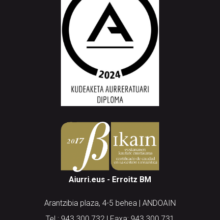
Aiurri.eus - Erroitz BM
Arantzibia plaza, 4-5 behea | ANDOAIN
Tel.: 943 300 732 | Faxa: 943 300 731