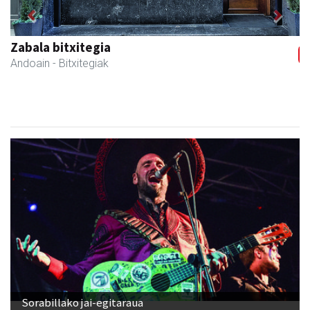
Previous
Next
Zabala bitxitegia
Andoain
- Bitxitegiak
Sorabillako jai-egitaraua