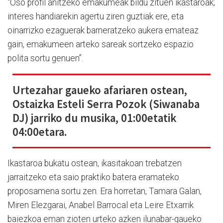
“Oso profil anitzeko emakumeak bildu zituen ikastaroak;
interes handiarekin agertu ziren guztiak ere, eta
oinarrizko ezaguerak barneratzeko aukera emateaz
gain, emakumeen arteko sareak sortzeko espazio
polita sortu genuen”.
Urtezahar gaueko afariaren ostean,
Ostaizka Esteli Serra Pozok (Siwanaba
DJ) jarriko du musika, 01:00etatik
04:00etara.
Ikastaroa bukatu ostean, ikasitakoan trebatzen
jarraitzeko eta saio praktiko batera eramateko
proposamena sortu zen. Era horretan, Tamara Galan,
Miren Elezgarai, Anabel Barrocal eta Leire Etxarrik
baiezkoa eman zioten urteko azken ilunabar-gaueko