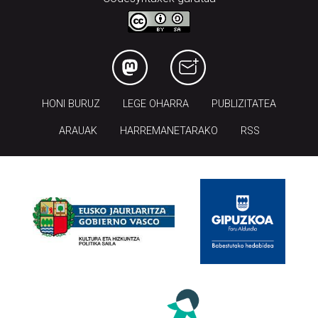
HONI BURUZ
LEGE OHARRA
PUBLIZITATEA
ARAUAK
HARREMANETARAKO
RSS