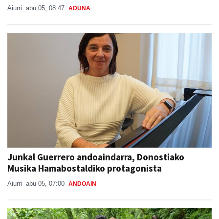
Aiurri
abu 05, 08:47
ADUNA
Junkal Guerrero andoaindarra, Donostiako
Musika Hamabostaldiko protagonista
Aiurri
abu 05, 07:00
ANDOAIN