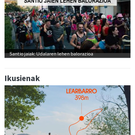
Santio jaiak: Udalaren lehen balorazioa
Ikusienak