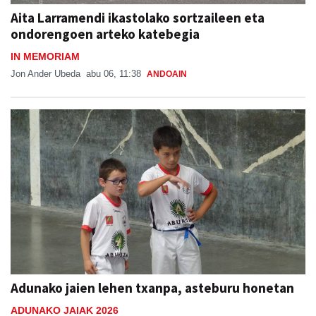
Aita Larramendi ikastolako sortzaileen eta
ondorengoen arteko katebegia
IN MEMORIAM
Jon Ander Ubeda
abu 06, 11:38
ANDOAIN
Adunako jaien lehen txanpa, asteburu honetan
ADUNAKO JAIAK 2026