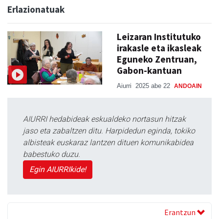
Erlazionatuak
Leizaran Institutuko
irakasle eta ikasleak
Eguneko Zentruan,
Gabon-kantuan
Aiurri
2025 abe 22
ANDOAIN
AIURRI hedabideak eskualdeko nortasun hitzak
jaso eta zabaltzen ditu. Harpidedun eginda, tokiko
albisteak euskaraz lantzen dituen komunikabidea
babestuko duzu.
Egin AIURRIkide!
Erantzun