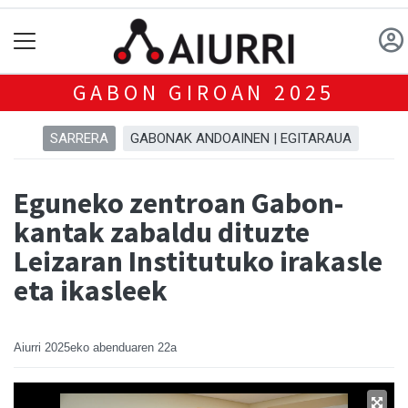
GABON GIROAN 2025
SARRERA
GABONAK ANDOAINEN | EGITARAUA
Eguneko zentroan Gabon-
kantak zabaldu dituzte
Leizaran Institutuko irakasle
eta ikasleek
Aiurri
2025eko abenduaren 22a