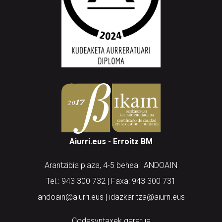
Aiurri.eus - Erroitz BM
Arantzibia plaza, 4-5 behea | ANDOAIN
Tel.: 943 300 732 | Faxa: 943 300 731
andoain@aiurri.eus | idazkaritza@aiurri.eus
Codesyntaxek garatua