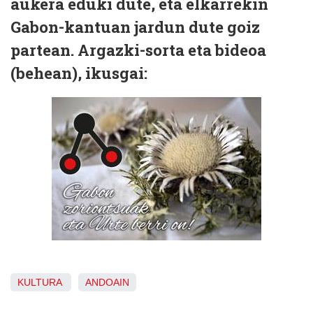
aukera eduki dute, eta elkarrekin
Gabon-kantuan jardun dute goiz
partean. Argazki-sorta eta bideoa
(behean), ikusgai:
KULTURA
ANDOAIN