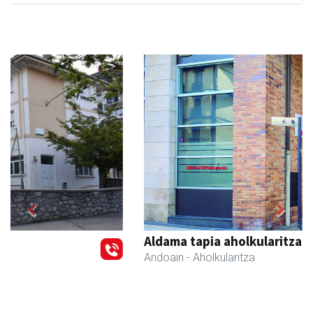
Previous
Next
Aldama tapia aholkularitza
Andoain
- Aholkularitza