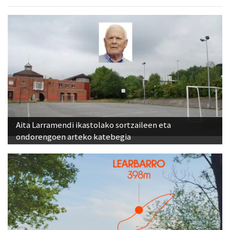
Aita Larramendi ikastolako sortzaileen eta
ondorengoen arteko katebegia