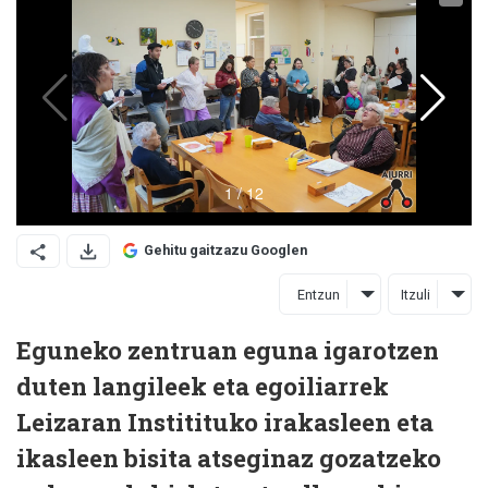
Gehitu gaitzazu Googlen
Entzun
Itzuli
Eguneko zentruan eguna igarotzen
duten langileek eta egoiliarrek
Leizaran Institituko irakasleen eta
ikasleen bisita atseginaz gozatzeko