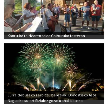
Kantujira taldearen saioa Goiburuko festetan
Lurraldebuseko zerbitzu bereziak, Donostiako Aste
Nagusiko su-artifizialez gozatu ahal izateko