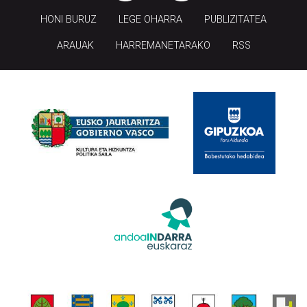
HONI BURUZ
LEGE OHARRA
PUBLIZITATEA
ARAUAK
HARREMANETARAKO
RSS