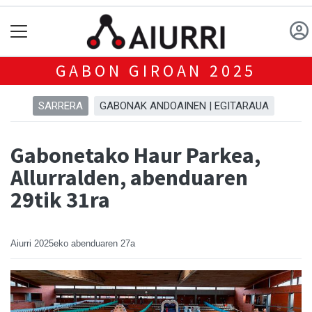
GABON GIROAN 2025
SARRERA
GABONAK ANDOAINEN | EGITARAUA
Gabonetako Haur Parkea,
Allurralden, abenduaren
29tik 31ra
Aiurri
2025eko abenduaren 27a