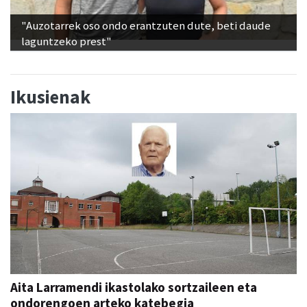
"Auzotarrek oso ondo erantzuten dute, beti daude
laguntzeko prest"
Ikusienak
Aita Larramendi ikastolako sortzaileen eta
ondorengoen arteko katebegia