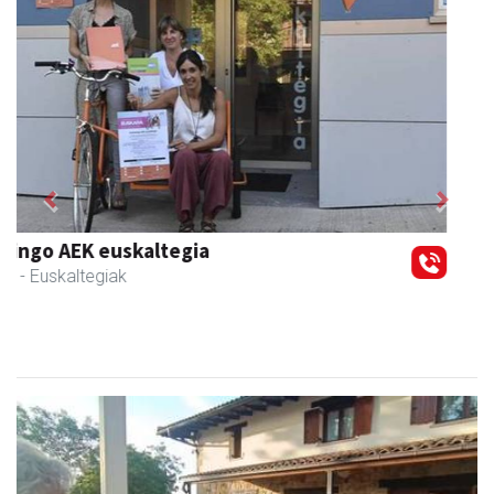
Previous
Next
Ondarreta Ikastetxea
Andoain
- Hezkuntza