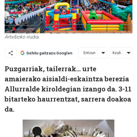
Artxiboko irudia.
Entzun
Itzuli
Gehitu gaitzazu Googlen
Puzgarriak, tailerrak... urte
amaierako aisialdi-eskaintza berezia
Allurralde kiroldegian izango da. 3-11
bitarteko haurrentzat, sarrera doakoa
da.