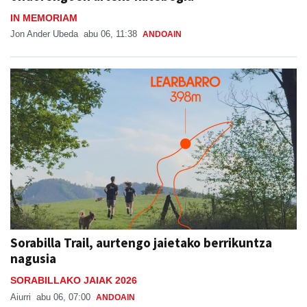
IN MEMORIAM
Jon Ander Ubeda
abu 06, 11:38
ANDOAIN
Sorabilla Trail, aurtengo jaietako berrikuntza
nagusia
SORABILLAKO JAIAK 2026
Aiurri
abu 06, 07:00
ANDOAIN