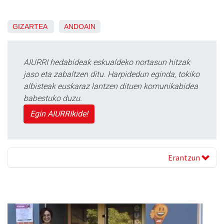
GIZARTEA
ANDOAIN
AIURRI hedabideak eskualdeko nortasun hitzak
jaso eta zabaltzen ditu. Harpidedun eginda, tokiko
albisteak euskaraz lantzen dituen komunikabidea
babestuko duzu.
Egin AIURRIkide!
Erantzun