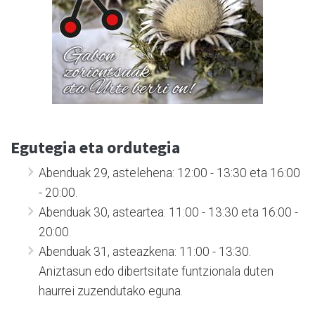
Egutegia eta ordutegia
Abenduak 29, astelehena: 12:00 - 13:30 eta 16:00
- 20:00.
Abenduak 30, asteartea: 11:00 - 13:30 eta 16:00 -
20:00.
Abenduak 31, asteazkena: 11:00 - 13:30.
Aniztasun edo dibertsitate funtzionala duten
haurrei zuzendutako eguna.