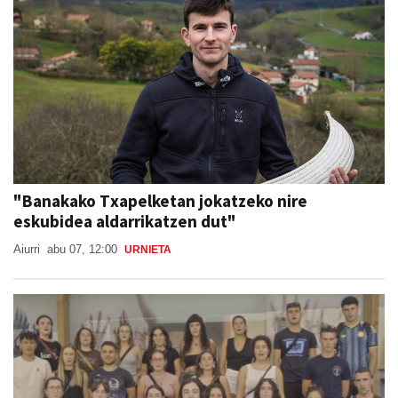
"Banakako Txapelketan jokatzeko nire
eskubidea aldarrikatzen dut"
Aiurri
abu 07, 12:00
URNIETA