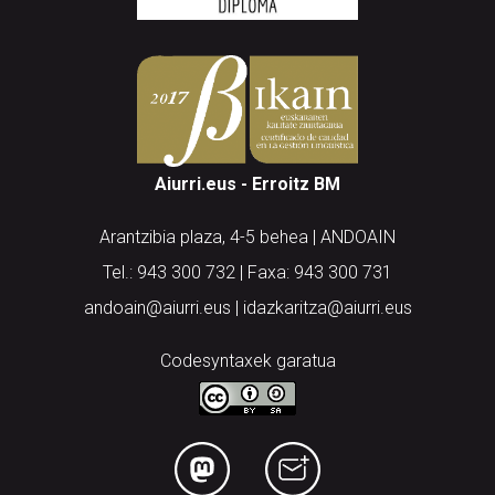
Aiurri.eus - Erroitz BM
Arantzibia plaza, 4-5 behea | ANDOAIN
Tel.: 943 300 732 | Faxa: 943 300 731
andoain@aiurri.eus | idazkaritza@aiurri.eus
Codesyntaxek garatua