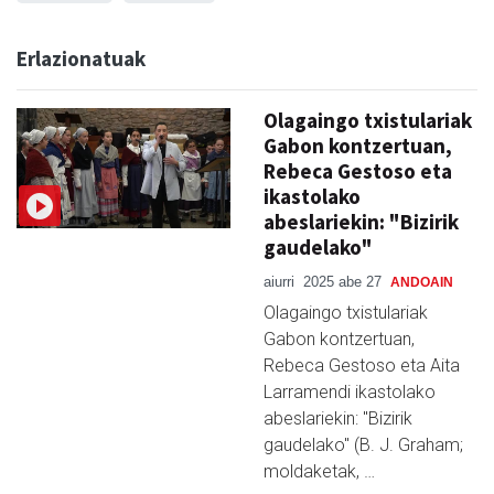
Erlazionatuak
Olagaingo txistulariak
Gabon kontzertuan,
Rebeca Gestoso eta
ikastolako
abeslariekin: "Bizirik
gaudelako"
aiurri
2025 abe 27
ANDOAIN
Olagaingo txistulariak
Gabon kontzertuan,
Rebeca Gestoso eta Aita
Larramendi ikastolako
abeslariekin: "Bizirik
gaudelako" (B. J. Graham;
moldaketak, …