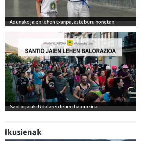
Adunako jaien lehen txanpa, asteburu honetan
Santio jaiak: Udalaren lehen balorazioa
Ikusienak