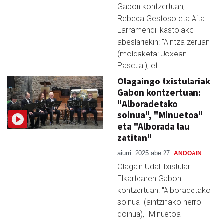
Gabon kontzertuan,
Rebeca Gestoso eta Aita
Larramendi ikastolako
abeslariekin: "Aintza zeruan"
(moldaketa: Joxean
Pascual), et…
Olagaingo txistulariak
Gabon kontzertuan:
"Alboradetako
soinua", "Minuetoa"
eta "Alborada lau
zatitan"
aiurri
2025 abe 27
ANDOAIN
Olagain Udal Txistulari
Elkartearen Gabon
kontzertuan: "Alboradetako
soinua" (aintzinako herro
doinua), "Minuetoa"