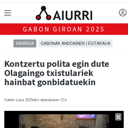
GABON GIROAN 2025
SARRERA
GABONAK ANDOAINEN | EGITARAUA
Kontzertu polita egin dute
Olagaingo txistulariek
hainbat gonbidatuekin
Xabier Lasa
2025eko abenduaren 27a