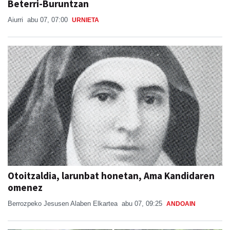
Beterri-Buruntzan
Aiurri
abu 07, 07:00
URNIETA
Otoitzaldia, larunbat honetan, Ama Kandidaren
omenez
Berrozpeko Jesusen Alaben Elkartea
abu 07, 09:25
ANDOAIN