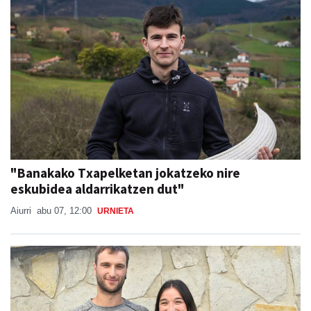
"Banakako Txapelketan jokatzeko nire
eskubidea aldarrikatzen dut"
Aiurri
abu 07, 12:00
URNIETA