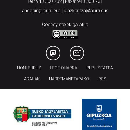
Tel.: 943 300 732 | Faxa: 943 300 731
andoain@aiurri.eus | idazkaritza@aiurri.eus
Codesyntaxek garatua
HONI BURUZ
LEGE OHARRA
PUBLIZITATEA
ARAUAK
HARREMANETARAKO
RSS