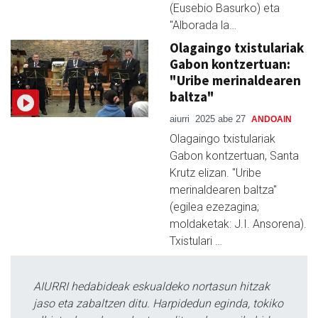
(Eusebio Basurko) eta
"Alborada la…
Olagaingo txistulariak
Gabon kontzertuan:
"Uribe merinaldearen
baltza"
aiurri
2025 abe 27
ANDOAIN
Olagaingo txistulariak
Gabon kontzertuan, Santa
Krutz elizan. "Uribe
merinaldearen baltza"
(egilea ezezagina;
moldaketak: J.I. Ansorena).
Txistulari …
AIURRI hedabideak eskualdeko nortasun hitzak
jaso eta zabaltzen ditu. Harpidedun eginda, tokiko