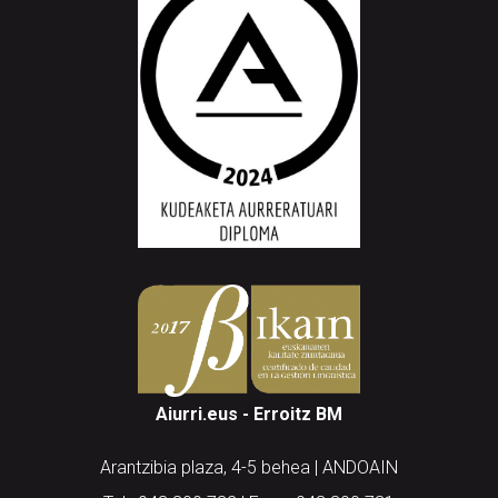
Aiurri.eus - Erroitz BM
Arantzibia plaza, 4-5 behea | ANDOAIN