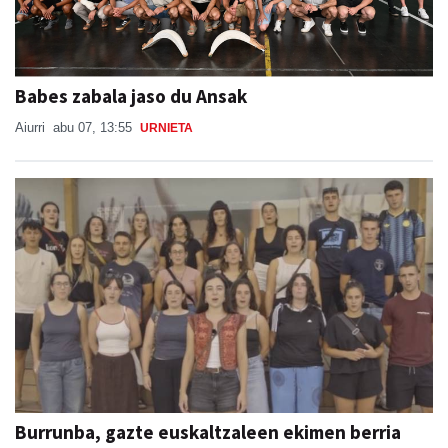
Babes zabala jaso du Ansak
Aiurri
abu 07, 13:55
URNIETA
Burrunba, gazte euskaltzaleen ekimen berria