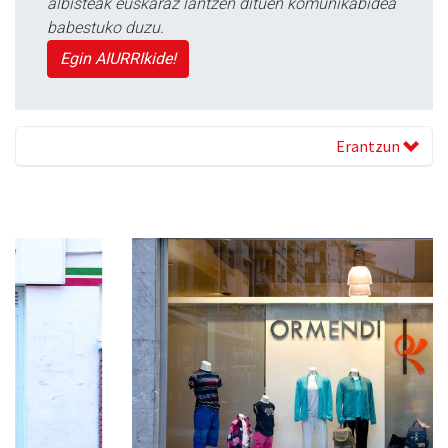
albisteak euskaraz lantzen dituen komunikabidea
babestuko duzu.
Egin AIURRIkide!
Erantzun