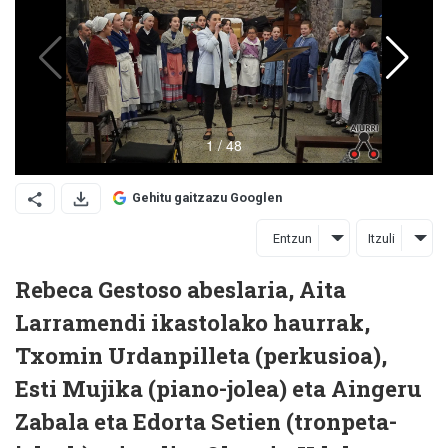
Gehitu gaitzazu Googlen
Entzun
Itzuli
Rebeca Gestoso abeslaria, Aita
Larramendi ikastolako haurrak,
Txomin Urdanpilleta (perkusioa),
Esti Mujika (piano-jolea) eta Aingeru
Zabala eta Edorta Setien (tronpeta-