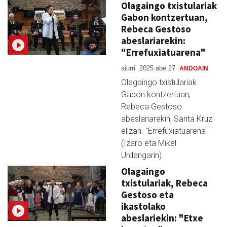
Olagaingo txistulariak
Gabon kontzertuan,
Rebeca Gestoso
abeslariarekin:
"Errefuxiatuarena"
aiurri
2025 abe 27
ANDOAIN
Olagaingo txistulariak
Gabon kontzertuan,
Rebeca Gestoso
abeslariarekin, Santa Kruz
elizan. "Errefuxiatuarena"
(Izaro eta Mikel
Urdangarin).
Olagaingo
txistulariak, Rebeca
Gestoso eta
ikastolako
abeslariekin: "Etxe