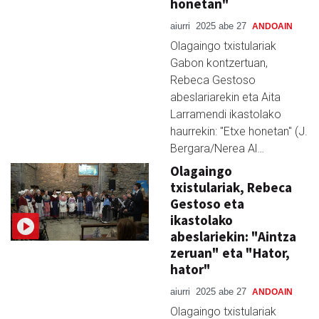
honetan"
aiurri
2025 abe 27
ANDOAIN
Olagaingo txistulariak
Gabon kontzertuan,
Rebeca Gestoso
abeslariarekin eta Aita
Larramendi ikastolako
haurrekin: "Etxe honetan" (J.
Bergara/Nerea Al…
Olagaingo
txistulariak, Rebeca
Gestoso eta
ikastolako
abeslariekin: "Aintza
zeruan" eta "Hator,
hator"
aiurri
2025 abe 27
ANDOAIN
Olagaingo txistulariak