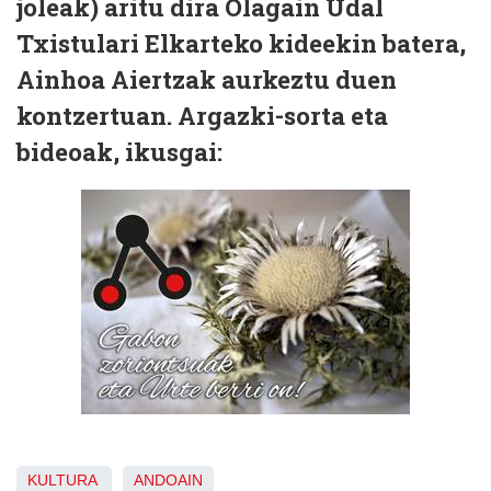
joleak) aritu dira Olagain Udal
Txistulari Elkarteko kideekin batera,
Ainhoa Aiertzak aurkeztu duen
kontzertuan. Argazki-sorta eta
bideoak, ikusgai:
KULTURA
ANDOAIN