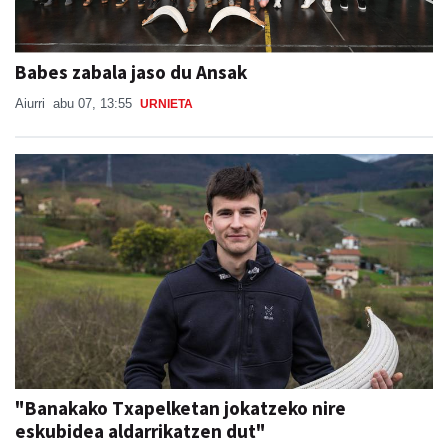
Babes zabala jaso du Ansak
Aiurri
abu 07, 13:55
URNIETA
"Banakako Txapelketan jokatzeko nire
eskubidea aldarrikatzen dut"