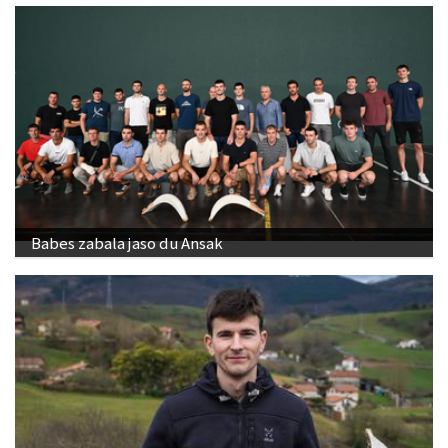
Babes zabala jaso du Ansak