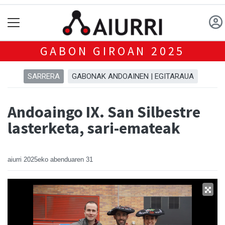
GABON GIROAN 2025
SARRERA
GABONAK ANDOAINEN | EGITARAUA
Andoaingo IX. San Silbestre
lasterketa, sari-emateak
aiurri
2025eko abenduaren 31