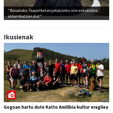
"Banakako Txapelketan jokatzeko nire eskubidea
aldarrikatzen dut"
Ikusienak
Gogoan hartu dute Katto Amilibia kultur eragilea