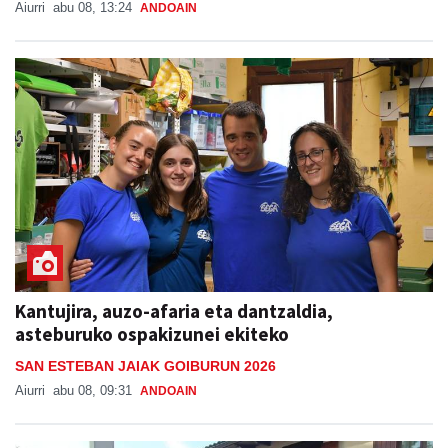
Aiurri
abu 08, 13:24
ANDOAIN
Kantujira, auzo-afaria eta dantzaldia,
asteburuko ospakizunei ekiteko
SAN ESTEBAN JAIAK GOIBURUN 2026
Aiurri
abu 08, 09:31
ANDOAIN