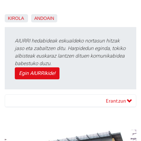
KIROLA
ANDOAIN
AIURRI hedabideak eskualdeko nortasun hitzak
jaso eta zabaltzen ditu. Harpidedun eginda, tokiko
albisteak euskaraz lantzen dituen komunikabidea
babestuko duzu.
Egin AIURRIkide!
Erantzun