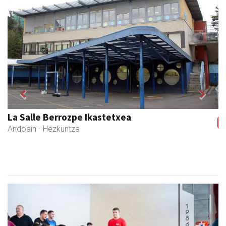
Previous
Next
Txindoki taberna
Andoain
-