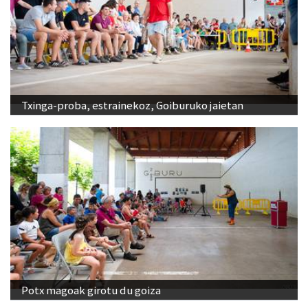
Txinga-proba, estrainekoz, Goiburuko jaietan
Potx magoak girotu du goiza