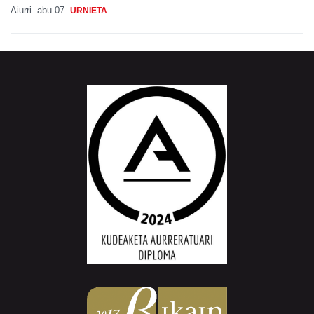
Aiurri
abu 07
URNIETA