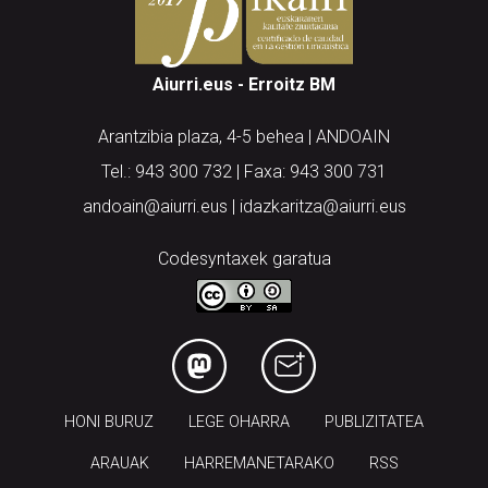
Aiurri.eus - Erroitz BM
Arantzibia plaza, 4-5 behea | ANDOAIN
Tel.: 943 300 732 | Faxa: 943 300 731
andoain@aiurri.eus | idazkaritza@aiurri.eus
Codesyntaxek garatua
HONI BURUZ
LEGE OHARRA
PUBLIZITATEA
ARAUAK
HARREMANETARAKO
RSS