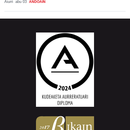
Aiurri
abu 03
ANDOAIN