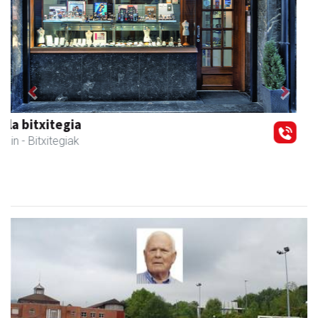
Previous
Next
Belkoain fisioterapia zerbitzua
Andoain
- Fisioterapia