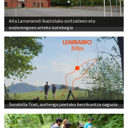
Aita Larramendi ikastolako sortzaileen eta
ondorengoen arteko katebegia
Sorabilla Trail, aurtengo jaietako berrikuntza nagusia