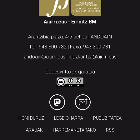
Aiurri.eus - Erroitz BM
Arantzibia plaza, 4-5 behea | ANDOAIN
Tel.: 943 300 732 | Faxa: 943 300 731
andoain@aiurri.eus | idazkaritza@aiurri.eus
Codesyntaxek garatua
HONI BURUZ
LEGE OHARRA
PUBLIZITATEA
ARAUAK
HARREMANETARAKO
RSS