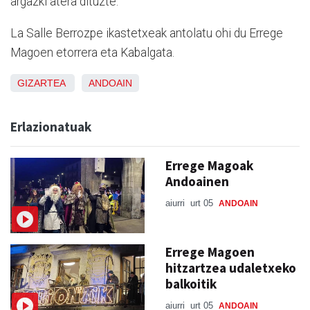
argazki atera dituzte.
La Salle Berrozpe ikastetxeak antolatu ohi du Errege
Magoen etorrera eta Kabalgata.
GIZARTEA
ANDOAIN
Erlazionatuak
Errege Magoak
Andoainen
aiurri
urt 05
ANDOAIN
Errege Magoen
hitzartzea udaletxeko
balkoitik
aiurri
urt 05
ANDOAIN