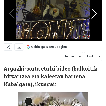
Gehitu gaitzazu Googlen
Entzun
Itzuli
Argazki-sorta eta bi bideo (balkoitik
hitzartzea eta kaleetan barrena
Kabalgata), ikusgai: