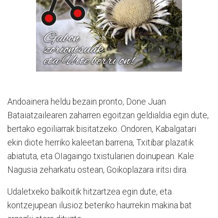
Andoainera heldu bezain pronto, Done Juan
Bataiatzailearen zaharren egoitzan geldialdia egin dute,
bertako egoiliarrak bisitatzeko. Ondoren, Kabalgatari
ekin diote herriko kaleetan barrena, Txitibar plazatik
abiatuta, eta OIagaingo txistularien doinupean. Kale
Nagusia zeharkatu ostean, Goikoplazara iritsi dira.
Udaletxeko balkoitik hitzartzea egin dute, eta
kontzejupean ilusioz beteriko haurrekin makina bat