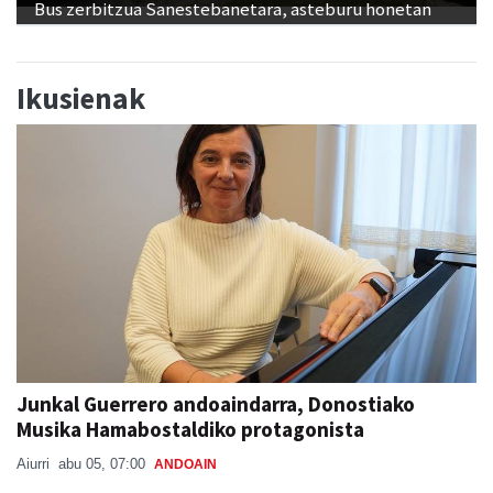
Bus zerbitzua Sanestebanetara, asteburu honetan
Ikusienak
Junkal Guerrero andoaindarra, Donostiako
Musika Hamabostaldiko protagonista
Aiurri
abu 05, 07:00
ANDOAIN