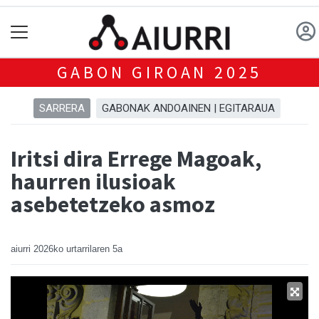
GABON GIROAN 2025
SARRERA
GABONAK ANDOAINEN | EGITARAUA
Iritsi dira Errege Magoak,
haurren ilusioak
asebetetzeko asmoz
aiurri
2026ko urtarrilaren 5a