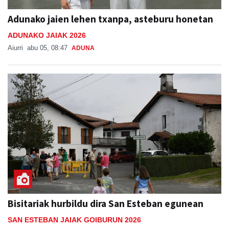
Adunako jaien lehen txanpa, asteburu honetan
ADUNAKO JAIAK 2026
Aiurri
abu 05, 08:47
ADUNA
Bisitariak hurbildu dira San Esteban egunean
SAN ESTEBAN JAIAK GOIBURUN 2026