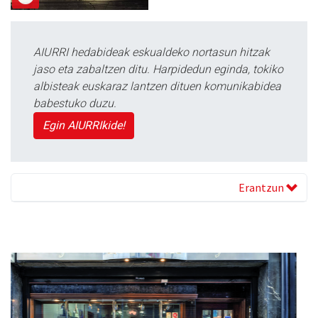
AIURRI hedabideak eskualdeko nortasun hitzak
jaso eta zabaltzen ditu. Harpidedun eginda, tokiko
albisteak euskaraz lantzen dituen komunikabidea
babestuko duzu.
Egin AIURRIkide!
Erantzun