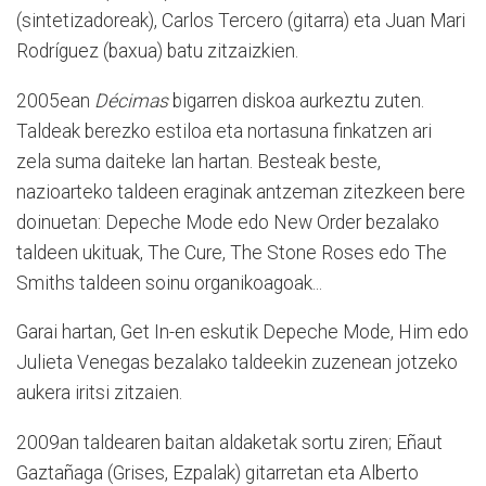
(sintetizadoreak), Carlos Tercero (gitarra) eta Juan Mari
Rodríguez (baxua) batu zitzaizkien.
2005ean
Décimas
bigarren diskoa aurkeztu zuten.
Taldeak berezko estiloa eta nortasuna finkatzen ari
zela suma daiteke lan hartan. Besteak beste,
nazioarteko taldeen eraginak antzeman zitezkeen bere
doinuetan: Depeche Mode edo New Order bezalako
taldeen ukituak, The Cure, The Stone Roses edo The
Smiths taldeen soinu organikoagoak...
Garai hartan, Get In-en eskutik Depeche Mode, Him edo
Julieta Venegas bezalako taldeekin zuzenean jotzeko
aukera iritsi zitzaien.
2009an taldearen baitan aldaketak sortu ziren; Eñaut
Gaztañaga (Grises, Ezpalak) gitarretan eta Alberto