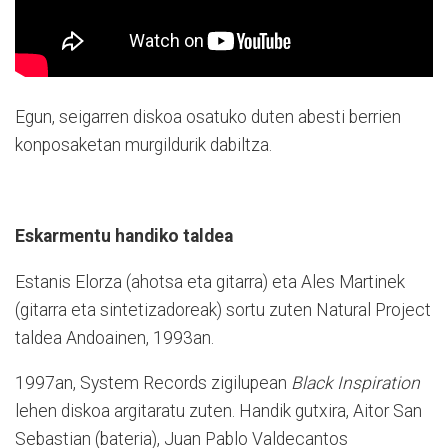
Egun, seigarren diskoa osatuko duten abesti berrien
konposaketan murgildurik dabiltza.
Eskarmentu handiko taldea
Estanis Elorza (ahotsa eta gitarra) eta Ales Martinek
(gitarra eta sintetizadoreak) sortu zuten Natural Project
taldea Andoainen, 1993an.
1997an, System Records zigilupean
Black Inspiration
lehen diskoa argitaratu zuten. Handik gutxira, Aitor San
Sebastian (bateria), Juan Pablo Valdecantos