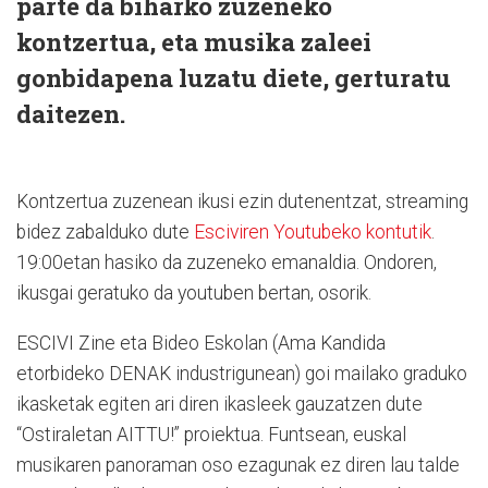
parte da biharko zuzeneko
kontzertua, eta musika zaleei
gonbidapena luzatu diete, gerturatu
daitezen.
Kontzertua zuzenean ikusi ezin dutenentzat, streaming
bidez zabalduko dute
Esciviren Youtubeko kontutik
.
19:00etan hasiko da zuzeneko emanaldia. Ondoren,
ikusgai geratuko da youtuben bertan, osorik.
ESCIVI Zine eta Bideo Eskolan (Ama Kandida
etorbideko DENAK industrigunean) goi mailako graduko
ikasketak egiten ari diren ikasleek gauzatzen dute
“Ostiraletan AITTU!” proiektua. Funtsean, euskal
musikaren panoraman oso ezagunak ez diren lau talde