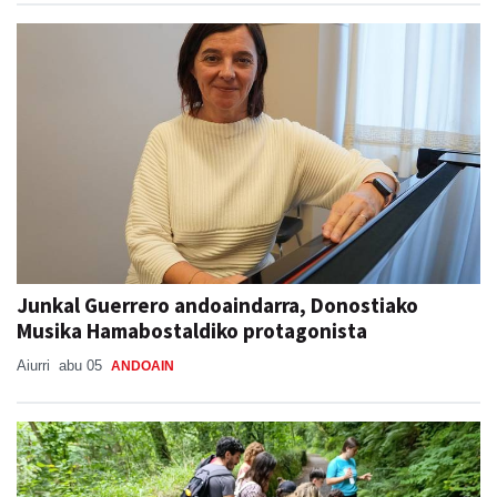
Junkal Guerrero andoaindarra, Donostiako
Musika Hamabostaldiko protagonista
Aiurri
abu 05
ANDOAIN