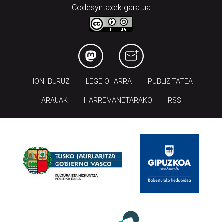
Codesyntaxek garatua
HONI BURUZ
LEGE OHARRA
PUBLIZITATEA
ARAUAK
HARREMANETARAKO
RSS