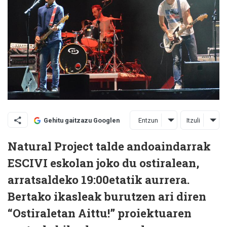
Entzun
Itzuli
Gehitu gaitzazu Googlen
Natural Project talde andoaindarrak
ESCIVI eskolan joko du ostiralean,
arratsaldeko 19:00etatik aurrera.
Bertako ikasleak burutzen ari diren
“Ostiraletan Aittu!” proiektuaren