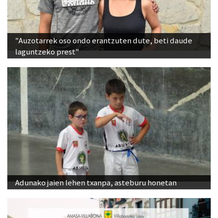
"Auzotarrek oso ondo erantzuten dute, beti daude
laguntzeko prest"
Adunako jaien lehen txanpa, asteburu honetan