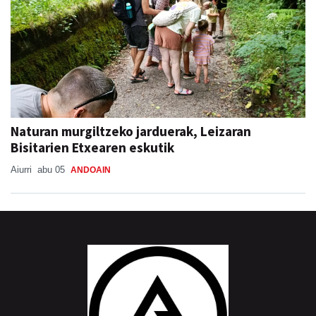
Naturan murgiltzeko jarduerak, Leizaran
Bisitarien Etxearen eskutik
Aiurri
abu 05
ANDOAIN