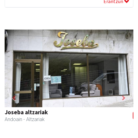
Erantzun
Previous
Next
Joseba altzariak
Andoain
- Altzariak