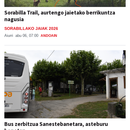
Sorabilla Trail, aurtengo jaietako berrikuntza
nagusia
SORABILLAKO JAIAK 2026
Aiurri
abu 06, 07:00
ANDOAIN
Bus zerbitzua Sanestebanetara, asteburu