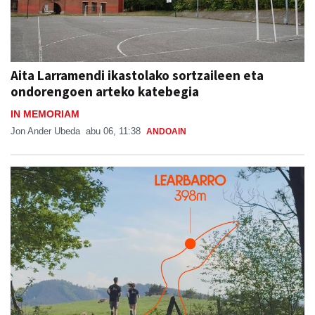
Aita Larramendi ikastolako sortzaileen eta
ondorengoen arteko katebegia
IN MEMORIAM
Jon Ander Ubeda
abu 06, 11:38
ANDOAIN