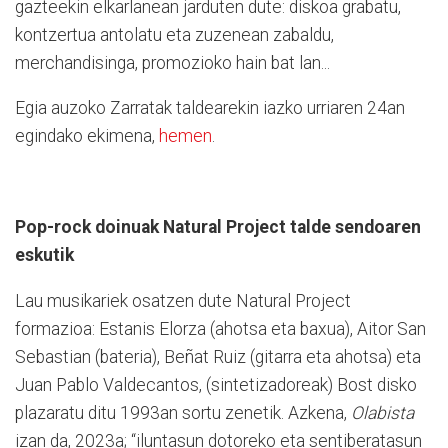
gazteekin elkarlanean jarduten dute: diskoa grabatu,
kontzertua antolatu eta zuzenean zabaldu,
merchandisinga, promozioko hain bat lan...
Egia auzoko Zarratak taldearekin iazko urriaren 24an
egindako ekimena,
hemen
.
Pop-rock doinuak Natural Project talde sendoaren
eskutik
Lau musikariek osatzen dute Natural Project
formazioa: Estanis Elorza (ahotsa eta baxua), Aitor San
Sebastian (bateria), Beñat Ruiz (gitarra eta ahotsa) eta
Juan Pablo Valdecantos, (sintetizadoreak) Bost disko
plazaratu ditu 1993an sortu zenetik. Azkena,
Olabista
izan da, 2023a; “iluntasun dotoreko eta sentiberatasun