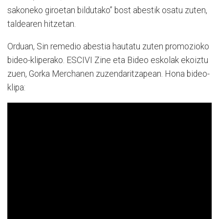
sakoneko giroetan bildutako” bost abestik osatu zuten,
taldearen hitzetan.
Orduan, Sin remedio abestia hautatu zuten promozioko
bideo-kliperako. ESCIVI Zine eta Bideo eskolak ekoiztu
zuen, Gorka Merchanen zuzendaritzapean. Hona bideo-
klipa: