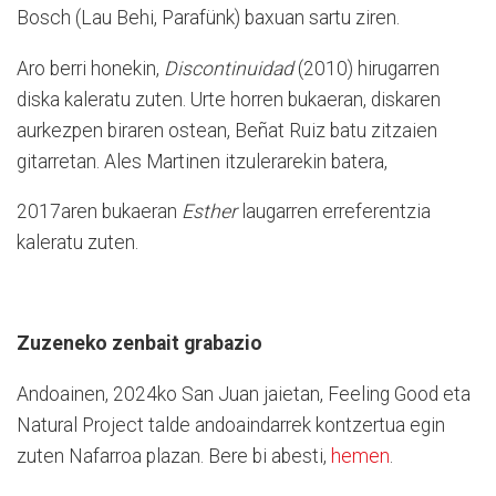
Bosch (Lau Behi, Parafünk) baxuan sartu ziren.
Aro berri honekin,
Discontinuidad
(2010) hirugarren
diska kaleratu zuten. Urte horren bukaeran, diskaren
aurkezpen biraren ostean, Beñat Ruiz batu zitzaien
gitarretan. Ales Martinen itzulerarekin batera,
2017aren bukaeran
Esther
laugarren erreferentzia
kaleratu zuten.
Zuzeneko zenbait grabazio
Andoainen, 2024ko San Juan jaietan, Feeling Good eta
Natural Project talde andoaindarrek kontzertua egin
zuten Nafarroa plazan. Bere bi abesti,
hemen
.