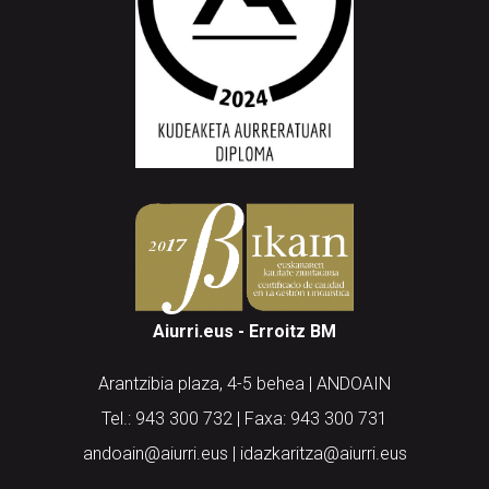
Aiurri.eus - Erroitz BM
Arantzibia plaza, 4-5 behea | ANDOAIN
Tel.: 943 300 732 | Faxa: 943 300 731
andoain@aiurri.eus | idazkaritza@aiurri.eus