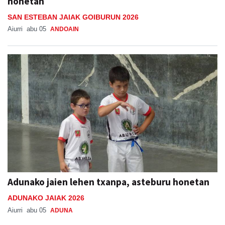
honetan
SAN ESTEBAN JAIAK GOIBURUN 2026
Aiurri
abu 05
ANDOAIN
Adunako jaien lehen txanpa, asteburu honetan
ADUNAKO JAIAK 2026
Aiurri
abu 05
ADUNA