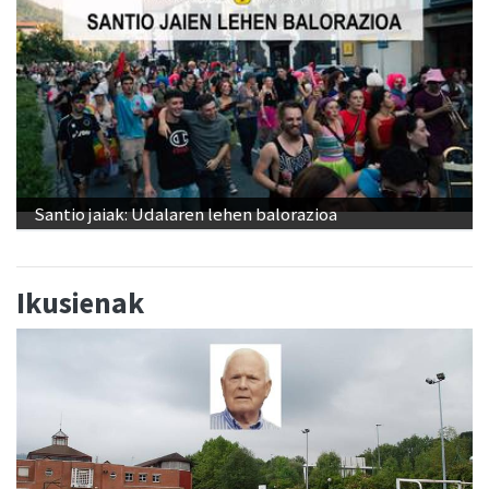
Santio jaiak: Udalaren lehen balorazioa
Ikusienak