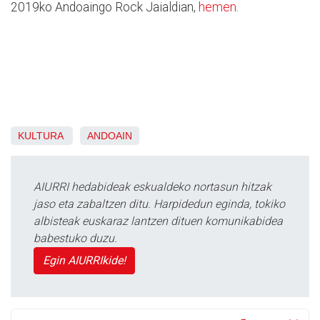
2019ko Andoaingo Rock Jaialdian,
hemen
.
KULTURA
ANDOAIN
AIURRI hedabideak eskualdeko nortasun hitzak
jaso eta zabaltzen ditu. Harpidedun eginda, tokiko
albisteak euskaraz lantzen dituen komunikabidea
babestuko duzu.
Egin AIURRIkide!