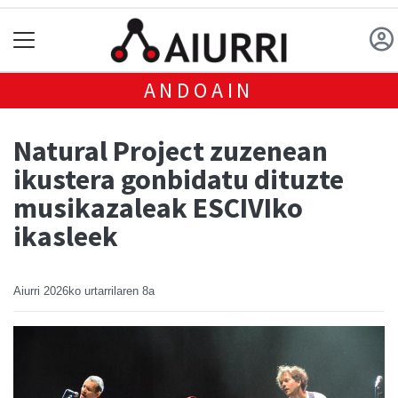
ANDOAIN
Natural Project zuzenean
ikustera gonbidatu dituzte
musikazaleak ESCIVIko
ikasleek
Aiurri
2026ko urtarrilaren 8a