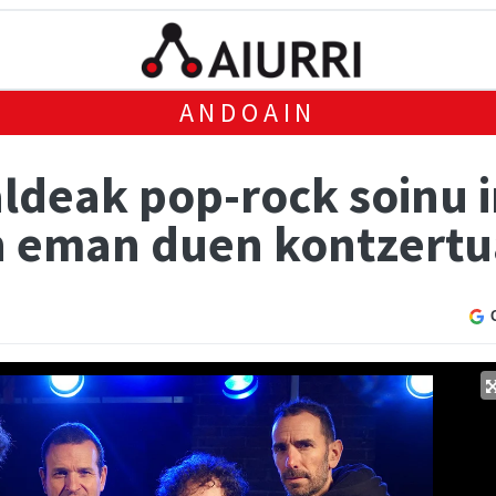
ANDOAIN
aldeak pop-rock soinu 
n eman duen kontzert