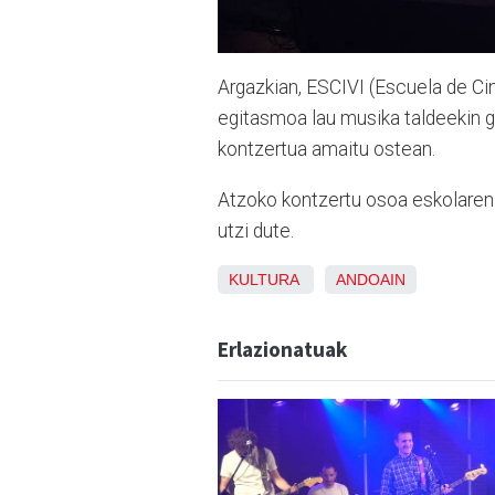
Argazkian, ESCIVI (Escuela de Cin
egitasmoa lau musika taldeekin ga
kontzertua amaitu ostean.
Atzoko kontzertu osoa eskolare
utzi dute.
KULTURA
ANDOAIN
Erlazionatuak