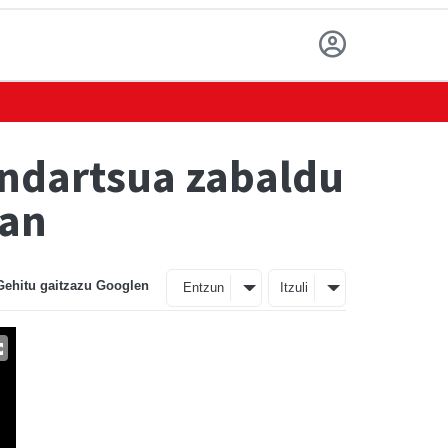
indartsua zabaldu
uan
Gehitu gaitzazu Googlen
Entzun
Itzuli