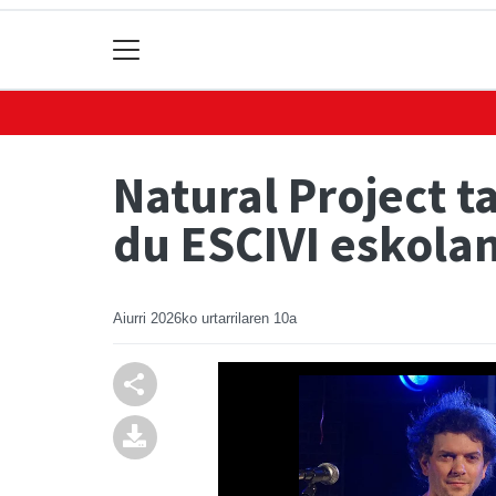
Natural Project t
du ESCIVI eskola
Aiurri
2026ko urtarrilaren 10a