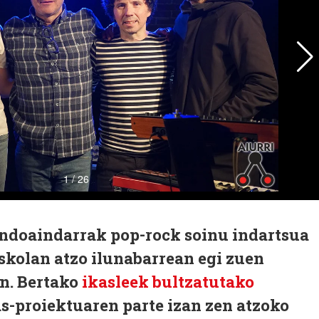
 andoaindarrak pop-rock soinu indartsua
skolan atzo ilunabarrean egi zuen
an. Bertako
ikasleek bultzatutako
s-proiektuaren parte izan zen atzoko