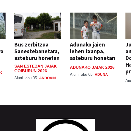
Bus zerbitzua
Adunako jaien
Ju
ko
Sanestebanetara,
lehen txanpa,
an
asteburu honetan
asteburu honetan
Do
H
SAN ESTEBAN JAIAK
ADUNAKO JAIAK 2026
pr
GOIBURUN 2026
K
Aiurri
abu 05
ADUNA
Aiurri
abu 05
ANDOAIN
Aiu