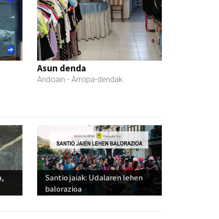
Asun denda
Andoain
- Arropa-dendak
a,
Santio jaiak: Udalaren lehen
balorazioa