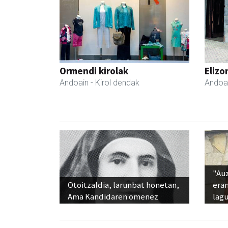
Ormendi kirolak
Elizo
Andoain
- Kirol dendak
Andoa
"Au
Otoitzaldia, larunbat honetan,
era
Ama Kandidaren omenez
lag