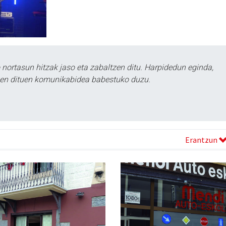
ortasun hitzak jaso eta zabaltzen ditu. Harpidedun eginda,
tzen dituen komunikabidea babestuko duzu.
Erantzun