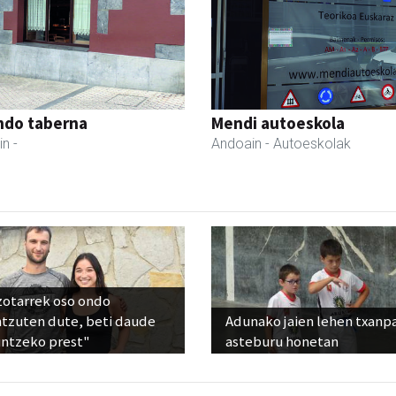
ndo taberna
Mendi autoeskola
in
-
Andoain
- Autoeskolak
zotarrek oso ondo
ntzuten dute, beti daude
Adunako jaien lehen txanp
untzeko prest"
asteburu honetan