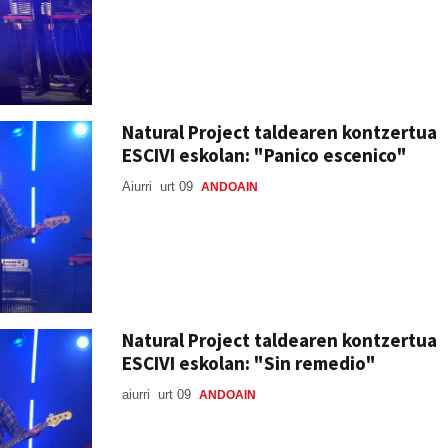
Natural Project taldearen kontzertua
ESCIVI eskolan: "Panico escenico"
Aiurri
urt 09
ANDOAIN
Natural Project taldearen kontzertua
ESCIVI eskolan: "Sin remedio"
aiurri
urt 09
ANDOAIN