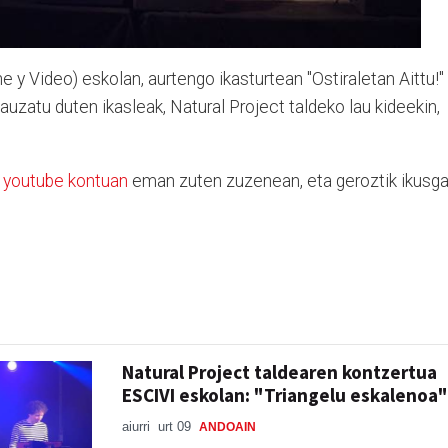
e y Video) eskolan, aurtengo ikasturtean "Ostiraletan Aittu!"
uzatu duten ikasleak, Natural Project taldeko lau kideekin,
n
youtube kontuan
eman zuten zuzenean, eta geroztik ikusga
Natural Project taldearen kontzertua
ESCIVI eskolan: "Triangelu eskalenoa"
aiurri
urt 09
ANDOAIN