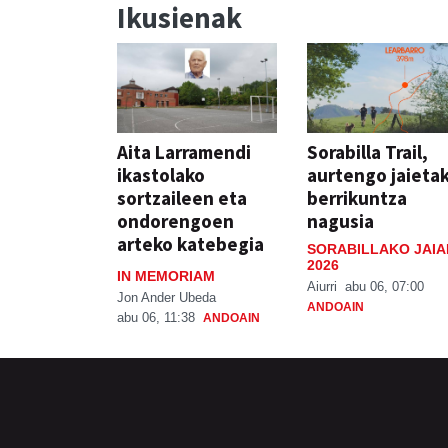
Ikusienak
Aita Larramendi
Sorabilla Trail,
ikastolako
aurtengo jaieta
sortzaileen eta
berrikuntza
ondorengoen
nagusia
arteko katebegia
SORABILLAKO JAIA
2026
IN MEMORIAM
Aiurri
abu 06, 07:00
Jon Ander Ubeda
ANDOAIN
abu 06, 11:38
ANDOAIN