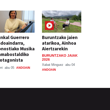
nkal Guerrero
Buruntzako jaien
doaindarra,
atarikoa, Ainhoa
nostiako Musika
Aiertzarekin
amabostaldiko
BURUNTZAKO JAIAK
otagonista
2026
Xabat Minguez
abu 04
rri
abu 05
ANDOAIN
ANDOAIN