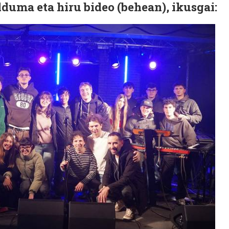
duma eta hiru bideo (behean), ikusgai: