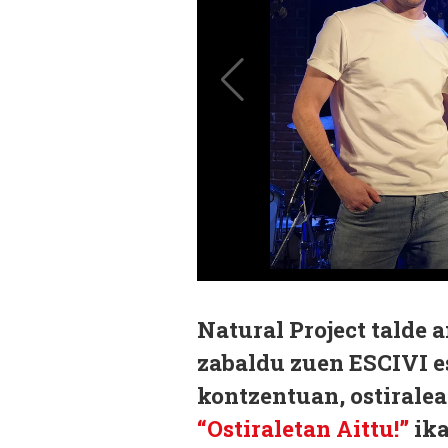
Natural Project talde
zabaldu zuen ESCIVI e
kontzentuan, ostirale
“Ostiraletan Aittu!”
ika