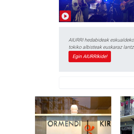
AIURRI hedabideak eskualdeko n
tokiko albisteak euskaraz lan
Egin AIURRIkide!