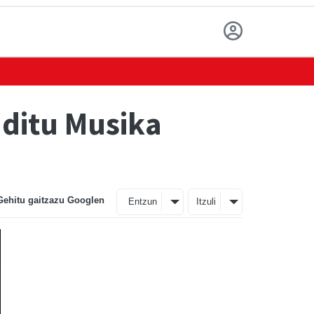
 ditu Musika
Gehitu gaitzazu Googlen
Entzun
Itzuli