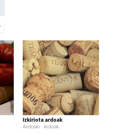
Izkiriota ardoak
Andoain
- Ardoak