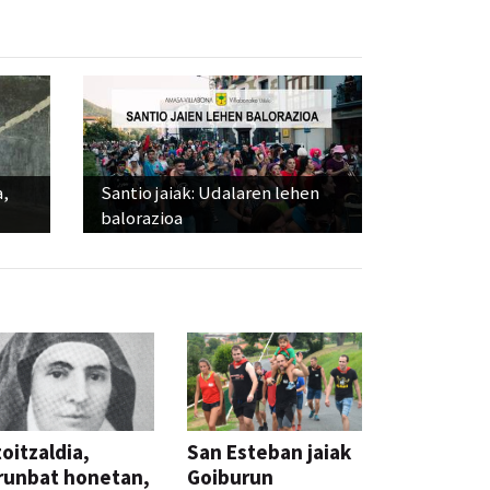
a,
Santio jaiak: Udalaren lehen
balorazioa
oitzaldia,
San Esteban jaiak
runbat honetan,
Goiburun