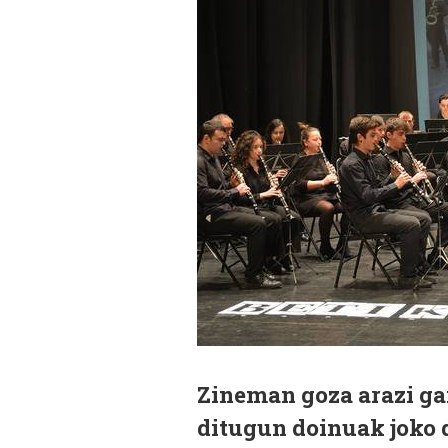
Zineman goza arazi gai
ditugun doinuak joko 