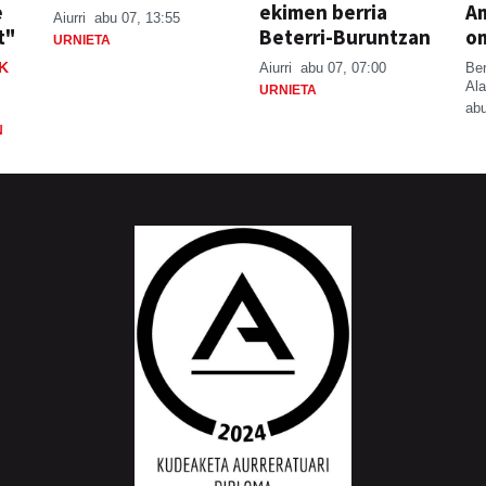
e
ekimen berria
A
Aiurri
abu 07, 13:55
t"
Beterri-Buruntzan
o
URNIETA
K
Aiurri
abu 07, 07:00
Be
Ala
URNIETA
abu
N