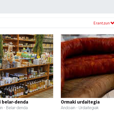
Erantzun
i belar-denda
Ormaki urdaitegia
in
- Belar-denda
Andoain
- Urdaitegiak