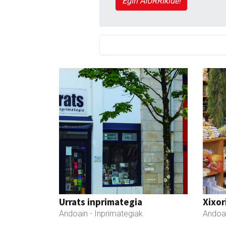
Egin AIURRIkide!
Urrats inprimategia
Xixor
Andoain
- Inprimategiak
Andoa