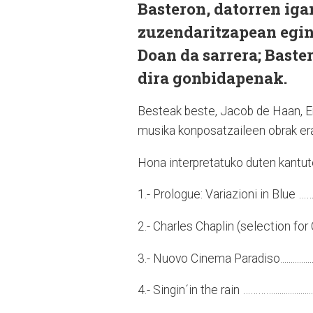
Basteron, datorren ig
zuzendaritzapean eging
Doan da sarrera; Baste
dira gonbidapenak.
Besteak beste, Jacob de Haan, E
musika konposatzaileen obrak er
Hona interpretatuko duten kantute
1.- Prologue: Variazioni in Blue ……….....……………
2.- Charles Chaplin (selection for Con
3.- Nuovo Cinema Paradiso...........
4.- Singin´in the rain ………….............