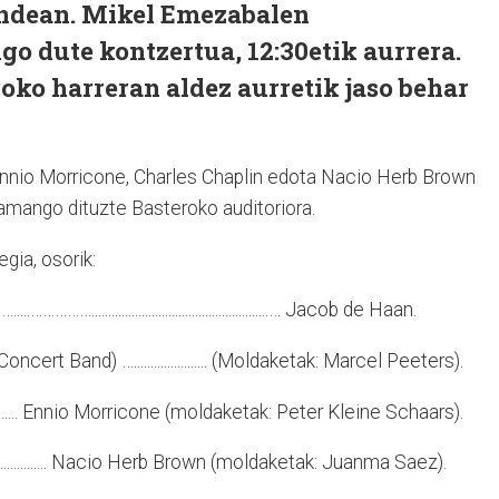
andean. Mikel Emezabalen
o dute kontzertua, 12:30etik aurrera.
roko harreran aldez aurretik jaso behar
nnio Morricone, Charles Chaplin edota Nacio Herb Brown
amango dituzte Basteroko auditoriora.
gia, osorik:
.....................................................… Jacob de Haan.
cert Band) …...................... (Moldaketak: Marcel Peeters).
.......... Ennio Morricone (moldaketak: Peter Kleine Schaars).
.................... Nacio Herb Brown (moldaketak: Juanma Saez).