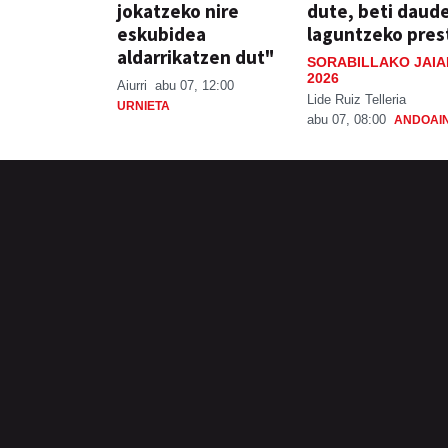
jokatzeko nire
dute, beti daud
eskubidea
laguntzeko pres
aldarrikatzen dut"
SORABILLAKO JAIA
2026
Aiurri
abu 07, 12:00
Lide Ruiz Telleria
URNIETA
abu 07, 08:00
ANDOAI