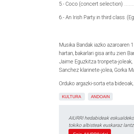
5.- Coco (concert selection) …………........
6.- An Irish Party in third class.
Musika Bandak iazko azaroaren 1
hartan, bakarlari gisa aritu zien
Jaime Eguzkitza tronpeta-joleak, Li
Sanchez klarinete-jolea, Gorka Ma
Orduko argazki-sorta eta bideoak
KULTURA
ANDOAIN
AIURRI hedabideak eskualdeko n
tokiko albisteak euskaraz lan