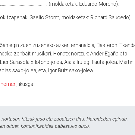
..................................…… (moldaketak: Eduardo Moreno).
 (Egokitzapenak: Gaelic Storm; moldaketak: Richard Saucedo).
6an egin zuen zuzeneko azken emanaldia, Basteron. Txand
 Bandako zenbait musikari. Honatx nortzuk: Ander Egaña eta
er Sarasola xilofono-jolea, Aiala Irulegi flauta-jolea, Martin
cias saxo-jolea, eta, Igor Ruiz saxo-jolea.
,
hemen
, ikusgai.
ortasun hitzak jaso eta zabaltzen ditu. Harpidedun eginda,
tzen dituen komunikabidea babestuko duzu.