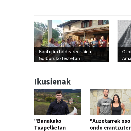
Kantujira taldearen saioa
Otoi
Goiburuko festetan
Ama
Ikusienak
"Banakako
"Auzotarrek oso
Txapelketan
ondo erantzute