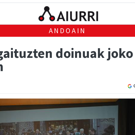
ANDOAIN
gaituzten doinuak joko
n