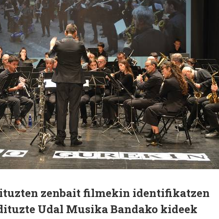
tuzten zenbait filmekin identifikatzen
dituzte Udal Musika Bandako kideek