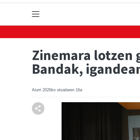
Zinemara lotzen 
Bandak, igandea
Aiurri
2026ko otsailaren 16a