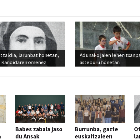
tzaldia, larunbat honetan,
Adunako jaien lehen txanp
 Kandidaren omenez
asteburu honetan
Babes zabala jaso
Burrunba, gazte
Ot
n
du Ansak
euskaltzaleen
la