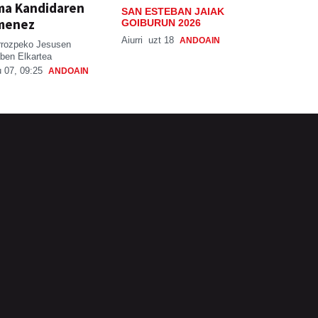
ma Kandidaren
SAN ESTEBAN JAIAK
menez
GOIBURUN 2026
Aiurri
uzt 18
ANDOAIN
rrozpeko Jesusen
ben Elkartea
 07, 09:25
ANDOAIN