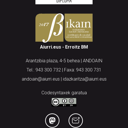
Aiurri.eus - Erroitz BM
Arantzibia plaza, 4-5 behea | ANDOAIN
Tel.: 943 300 732 | Faxa: 943 300 731
andoain@aiurri.eus | idazkaritza@aiurri.eus
Codesyntaxek garatua