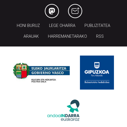
HONI BURUZ
LEGE OHARRA
PUBLIZITATEA
ARAUAK
HARREMANETARAKO
RSS