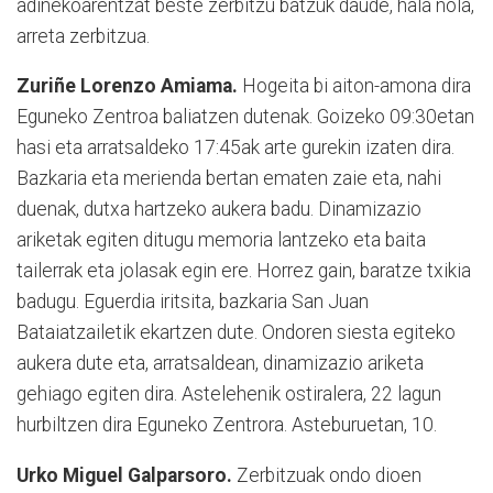
adinekoarentzat beste zerbitzu batzuk daude, hala nola,
arreta zerbitzua.
Zuriñe Lorenzo Amiama.
Hogeita bi aiton-amona dira
Eguneko Zentroa baliatzen dutenak. Goizeko 09:30etan
hasi eta arratsaldeko 17:45ak arte gurekin izaten dira.
Bazkaria eta merienda bertan ematen zaie eta, nahi
duenak, dutxa hartzeko aukera badu. Dinamizazio
ariketak egiten ditugu memoria lantzeko eta baita
tailerrak eta jolasak egin ere. Horrez gain, baratze txikia
badugu. Eguerdia iritsita, bazkaria San Juan
Bataiatzailetik ekartzen dute. Ondoren siesta egiteko
aukera dute eta, arratsaldean, dinamizazio ariketa
gehiago egiten dira. Astelehenik ostiralera, 22 lagun
hurbiltzen dira Eguneko Zentrora. Asteburuetan, 10.
Urko Miguel Galparsoro.
Zerbitzuak ondo dioen