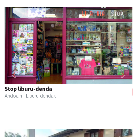
Previous
Next
Stop liburu-denda
Andoain
- Liburu-dendak