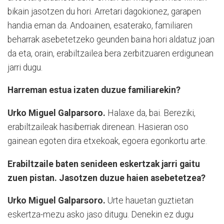
bikain jasotzen du hori. Arretari dagokionez, garapen
handia eman da. Andoainen, esaterako, familiaren
beharrak asebetetzeko geunden baina hori aldatuz joan
da eta, orain, erabiltzailea bera zerbitzuaren erdigunean
jarri dugu.
Harreman estua izaten duzue familiarekin?
Urko Miguel Galparsoro.
Halaxe da, bai. Bereziki,
erabiltzaileak hasiberriak direnean. Hasieran oso
gainean egoten dira etxekoak, egoera egonkortu arte.
Erabiltzaile baten senideen eskertzak jarri gaitu
zuen pistan. Jasotzen duzue haien asebetetzea?
Urko Miguel Galparsoro.
Urte hauetan guztietan
eskertza-mezu asko jaso ditugu. Denekin ez dugu