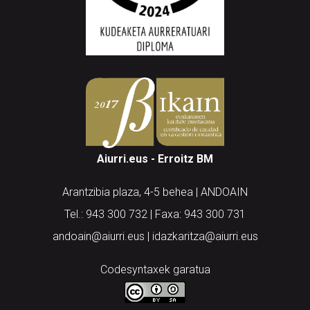
Aiurri.eus - Erroitz BM
Arantzibia plaza, 4-5 behea | ANDOAIN
Tel.: 943 300 732 | Faxa: 943 300 731
andoain@aiurri.eus | idazkaritza@aiurri.eus
Codesyntaxek garatua