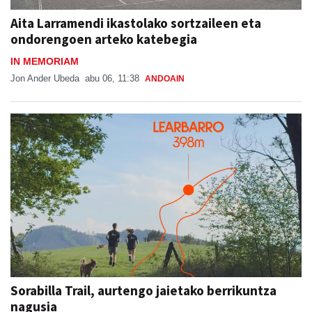
Aita Larramendi ikastolako sortzaileen eta
ondorengoen arteko katebegia
IN MEMORIAM
Jon Ander Ubeda
abu 06, 11:38
ANDOAIN
Sorabilla Trail, aurtengo jaietako berrikuntza
nagusia