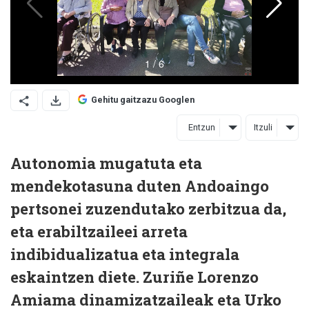
Gehitu gaitzazu Googlen
Entzun
Itzuli
Autonomia mugatuta eta
mendekotasuna duten Andoaingo
pertsonei zuzendutako zerbitzua da,
eta erabiltzaileei arreta
indibidualizatua eta integrala
eskaintzen diete. Zuriñe Lorenzo
Amiama dinamizatzaileak eta Urko