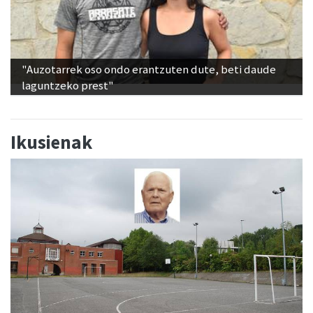
"Auzotarrek oso ondo erantzuten dute, beti daude
laguntzeko prest"
Ikusienak