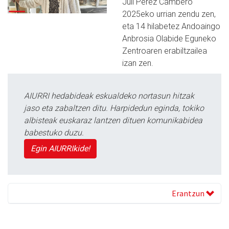
Juli Perez Cambero
2025eko urrian zendu zen,
eta 14 hilabetez Andoaingo
Anbrosia Olabide Eguneko
Zentroaren erabiltzailea
izan zen.
AIURRI hedabideak eskualdeko nortasun hitzak
jaso eta zabaltzen ditu. Harpidedun eginda, tokiko
albisteak euskaraz lantzen dituen komunikabidea
babestuko duzu.
Egin AIURRIkide!
Erantzun