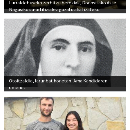
Lurraldebuseko zerbitzu bereziak, Donostiako Aste
Nagusiko su-artifizialez gozatu ahal izateko
Otoitzaldia, larunbat honetan, Ama Kandidaren
omenez