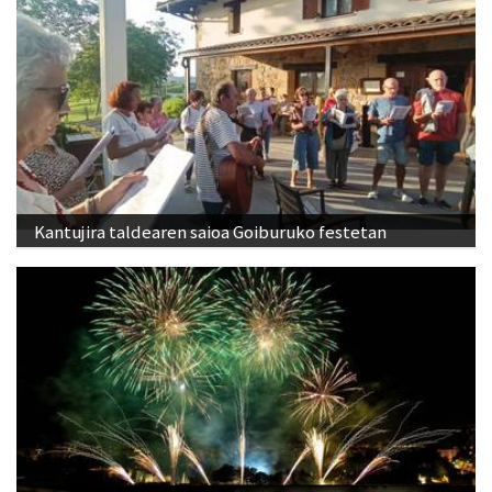
Kantujira taldearen saioa Goiburuko festetan