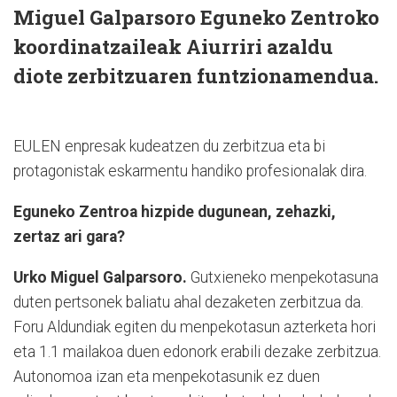
Miguel Galparsoro Eguneko Zentroko
koordinatzaileak Aiurriri azaldu
diote zerbitzuaren funtzionamendua.
EULEN enpresak kudeatzen du zerbitzua eta bi
protagonistak eskarmentu handiko profesionalak dira.
Eguneko Zentroa hizpide dugunean, zehazki,
zertaz ari gara?
Urko Miguel Galparsoro.
Gutxieneko menpekotasuna
duten pertsonek baliatu ahal dezaketen zerbitzua da.
Foru Aldundiak egiten du menpekotasun azterketa hori
eta 1.1 mailakoa duen edonork erabili dezake zerbitzua.
Autonomoa izan eta menpekotasunik ez duen