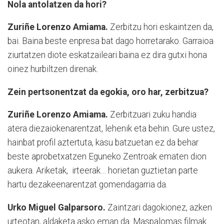
Nola antolatzen da hori?
Zuriñe Lorenzo Amiama.
Zerbitzu hori eskaintzen da,
bai. Baina beste enpresa bat dago horretarako. Garraioa
ziurtatzen diote eskatzaileari baina ez dira gutxi hona
oinez hurbiltzen direnak.
Zein pertsonentzat da egokia, oro har, zerbitzua?
Zuriñe Lorenzo Amiama.
Zerbitzuari zuku handia
atera diezaiokenarentzat, lehenik eta behin. Gure ustez,
hainbat profil aztertuta, kasu batzuetan ez da behar
beste aprobetxatzen Eguneko Zentroak ematen dion
aukera. Ariketak,
irteerak… horietan guztietan parte
hartu dezakeenarentzat gomendagarria da.
Urko Miguel Galparsoro.
Zaintzari dagokionez, azken
urteotan, aldaketa asko eman da. Maspalomas filmak