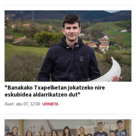
"Banakako Txapelketan jokatzeko nire
eskubidea aldarrikatzen dut"
Aiurri
abu 07, 12:00
URNIETA