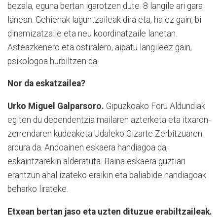
bezala, eguna bertan igarotzen dute. 8 langile ari gara
lanean. Gehienak laguntzaileak dira eta, haiez gain, bi
dinamizatzaile eta neu koordinatzaile lanetan.
Asteazkenero eta ostiralero, aipatu langileez gain,
psikologoa hurbiltzen da.
Nor da eskatzailea?
Urko Miguel Galparsoro.
Gipuzkoako Foru Aldundiak
egiten du dependentzia mailaren azterketa eta itxaron-
zerrendaren kudeaketa Udaleko Gizarte Zerbitzuaren
ardura da. Andoainen eskaera handiagoa da,
eskaintzarekin alderatuta. Baina eskaera guztiari
erantzun ahal izateko eraikin eta baliabide handiagoak
beharko lirateke.
Etxean bertan jaso eta uzten dituzue erabiltzaileak.