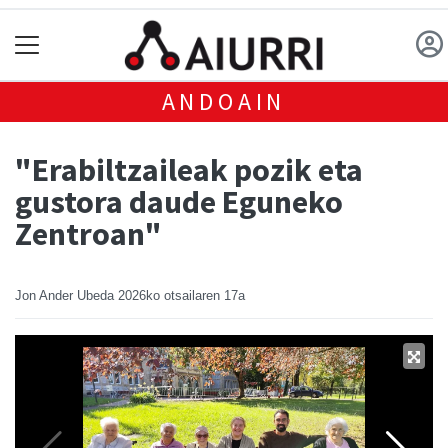
ANDOAIN
"Erabiltzaileak pozik eta
gustora daude Eguneko
Zentroan"
Jon Ander Ubeda
2026ko otsailaren 17a