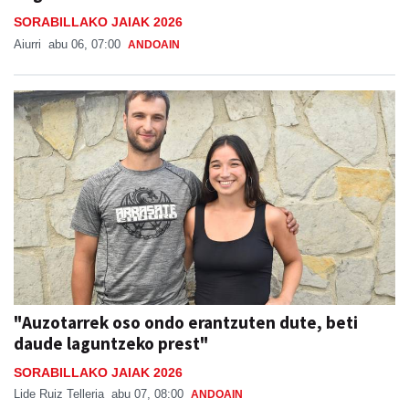
SORABILLAKO JAIAK 2026
Aiurri
abu 06, 07:00
ANDOAIN
"Auzotarrek oso ondo erantzuten dute, beti
daude laguntzeko prest"
SORABILLAKO JAIAK 2026
Lide Ruiz Telleria
abu 07, 08:00
ANDOAIN