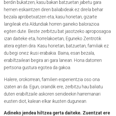
berdin bukatzen, kasu bakan batzuetan jabetu gara
hemen eskaintzen diren baliabideak ez direla behar
bezala aprobetxatzen eta, kasu horietan, gizarte
langileak eta Aldundiak horren gaineko balorazioa
egiten dute. Beste zerbitzu bat jasotzeko aproposagoa
izan daiteke eta, horrelakoetan, Eguneko Zentrotik
atera egiten dira. Kasu horietan, batzuetan, familiak ez
du begi onez ikusi erabakia. Baina, esan bezala,
erabiltzaileari begira ari gara lanean. Hona datorren
pertsona gustura egotea da gakoa.
Halere, orokorrean, familien esperientzia oso ona
izaten ari da. Egun, oraindik ere, zerbitzu hau baliatu
duten erabiltzaile askoren senideekin harremanari
eusten diot, kalean elkar ikusten dugunean.
Adineko jendea hiltzea gerta daiteke. Zuentzat ere