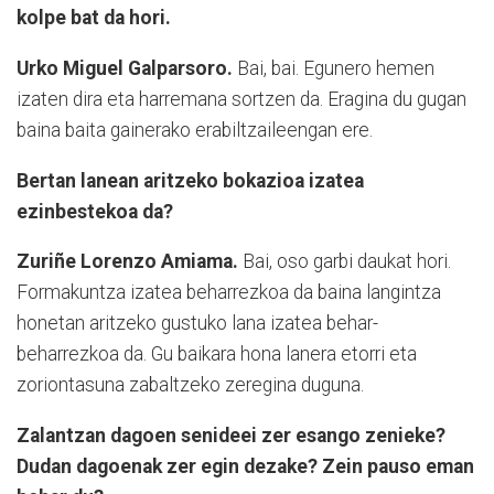
kolpe bat da hori.
Urko Miguel Galparsoro.
Bai, bai. Egunero hemen
izaten dira eta harremana sortzen da. Eragina du gugan
baina baita gainerako erabiltzaileengan ere.
Bertan lanean aritzeko bokazioa izatea
ezinbestekoa da?
Zuriñe Lorenzo Amiama.
Bai, oso garbi daukat hori.
Formakuntza izatea beharrezkoa da baina langintza
honetan aritzeko gustuko lana izatea behar-
beharrezkoa da. Gu baikara hona lanera etorri eta
zoriontasuna zabaltzeko zeregina duguna.
Zalantzan dagoen senideei zer esango zenieke?
Dudan dagoenak zer egin dezake? Zein pauso eman