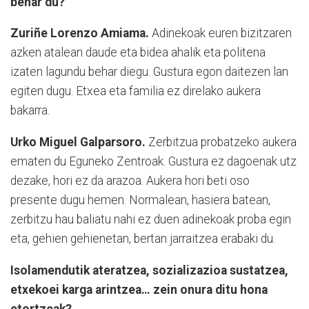
behar du?
Zuriñe Lorenzo Amiama.
Adinekoak euren bizitzaren
azken atalean daude eta bidea ahalik eta politena
izaten lagundu behar diegu. Gustura egon daitezen lan
egiten dugu. Etxea eta familia ez direlako aukera
bakarra.
Urko Miguel Galparsoro.
Zerbitzua probatzeko aukera
ematen du Eguneko Zentroak. Gustura ez dagoenak utz
dezake, hori ez da arazoa. Aukera hori beti oso
presente dugu hemen. Normalean, hasiera batean,
zerbitzu hau baliatu nahi ez duen adinekoak proba egin
eta, gehien gehienetan, bertan jarraitzea erabaki du.
Isolamendutik ateratzea, sozializazioa sustatzea,
etxekoei karga arintzea… zein onura ditu hona
etortzeak?