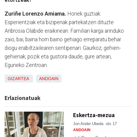
Zuriñe Lorenzo Amiama.
Horiek guztiak.
Esperientziak eta bizipenak partekatzen dituzte
Anbrosia Olabide eraikinean. Familiari karga arinduko
zaio, bai, baina horri baino gehiago erreparatu behar
diogu erabiltzailearen sentipenari. Gaurkoz, gehien-
gehienak, pozik eta gustora daude, gure artean,
Eguneko Zentroan.
GIZARTEA
ANDOAIN
Erlazionatuak
Eskertza-mezua
Jon Ander Ubeda
ots 17
ANDOAIN