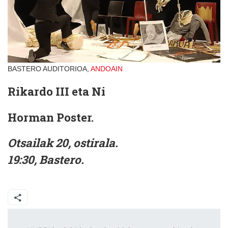
BASTERO AUDITORIOA,
ANDOAIN
Rikardo III eta Ni
Horman Poster.
Otsailak 20, ostirala.
19:30, Bastero.