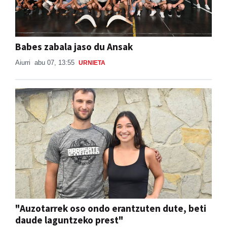
Babes zabala jaso du Ansak
Aiurri
abu 07, 13:55
URNIETA
"Auzotarrek oso ondo erantzuten dute, beti
daude laguntzeko prest"