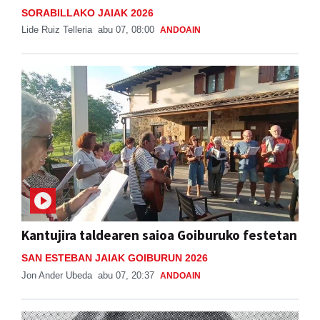
SORABILLAKO JAIAK 2026
Lide Ruiz Telleria
abu 07, 08:00
ANDOAIN
Kantujira taldearen saioa Goiburuko festetan
SAN ESTEBAN JAIAK GOIBURUN 2026
Jon Ander Ubeda
abu 07, 20:37
ANDOAIN