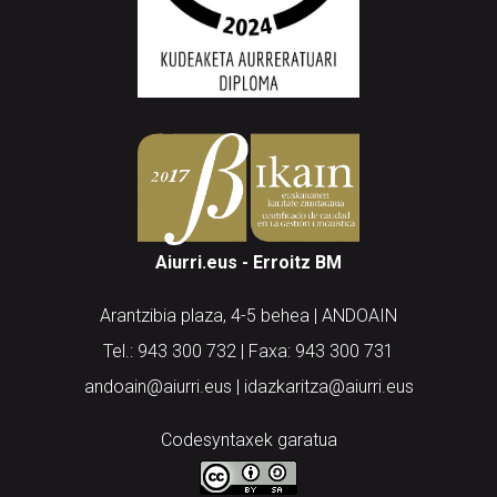
Aiurri.eus - Erroitz BM
Arantzibia plaza, 4-5 behea | ANDOAIN
Tel.: 943 300 732 | Faxa: 943 300 731
andoain@aiurri.eus | idazkaritza@aiurri.eus
Codesyntaxek garatua