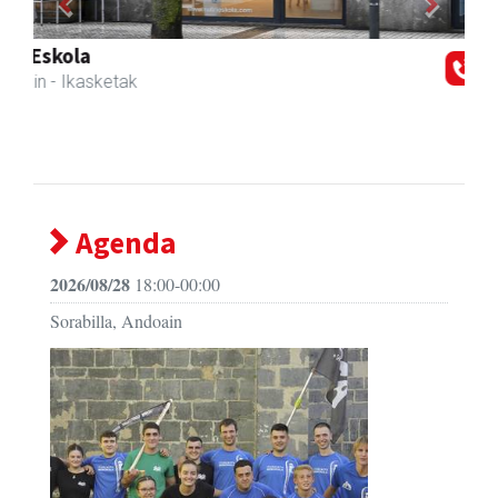
Previous
Next
La Salle Berrozpe Ikastetxea
Andoain
- Hezkuntza
Agenda
2026/08/28
18:00-00:00
Sorabilla, Andoain