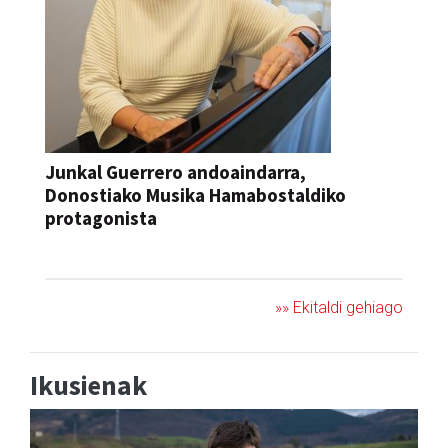
Junkal Guerrero andoaindarra,
Donostiako Musika Hamabostaldiko
protagonista
KONTZERTUA
»» Ekitaldi gehiago
Ikusienak