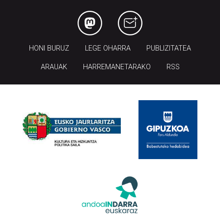
HONI BURUZ
LEGE OHARRA
PUBLIZITATEA
ARAUAK
HARREMANETARAKO
RSS