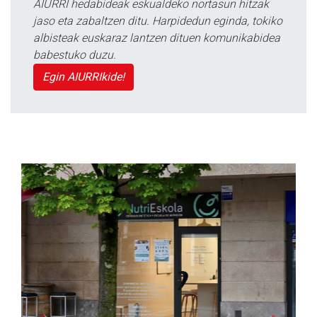
AIURRI hedabideak eskualdeko nortasun hitzak
jaso eta zabaltzen ditu. Harpidedun eginda, tokiko
albisteak euskaraz lantzen dituen komunikabidea
babestuko duzu.
Egin AIURRIkide!