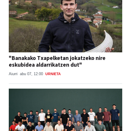
"Banakako Txapelketan jokatzeko nire
eskubidea aldarrikatzen dut"
Aiurri
abu 07, 12:00
URNIETA