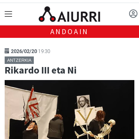
ANDOAIN
2026/02/20
19:30
ANTZERKIA
Rikardo III eta Ni