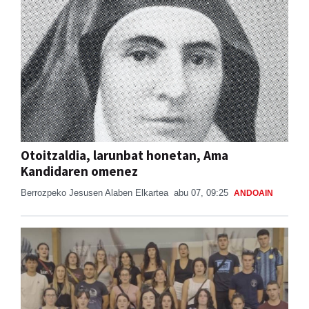
Otoitzaldia, larunbat honetan, Ama
Kandidaren omenez
Berrozpeko Jesusen Alaben Elkartea
abu 07, 09:25
ANDOAIN