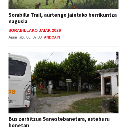
Sorabilla Trail, aurtengo jaietako berrikuntza
nagusia
SORABILLAKO JAIAK 2026
Aiurri
abu 06, 07:00
ANDOAIN
Bus zerbitzua Sanestebanetara, asteburu
honetan