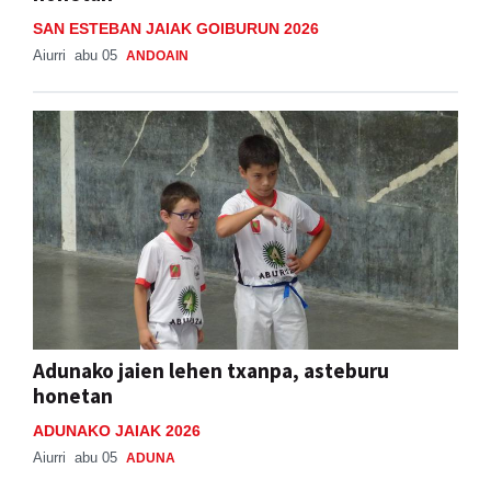
SAN ESTEBAN JAIAK GOIBURUN 2026
Aiurri
abu 05
ANDOAIN
Adunako jaien lehen txanpa, asteburu
honetan
ADUNAKO JAIAK 2026
Aiurri
abu 05
ADUNA