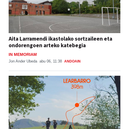
Aita Larramendi ikastolako sortzaileen eta
ondorengoen arteko katebegia
IN MEMORIAM
Jon Ander Ubeda
abu 06, 11:38
ANDOAIN