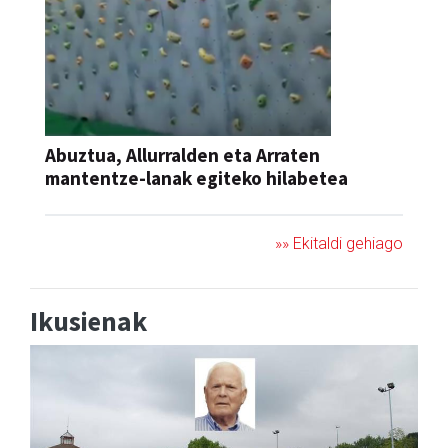
Abuztua, Allurralden eta Arraten
mantentze-lanak egiteko hilabetea
»» Ekitaldi gehiago
Ikusienak