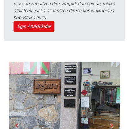
jaso eta zabaltzen ditu. Harpidedun eginda, tokiko
albisteak euskaraz lantzen dituen komunikabidea
babestuko duzu.
Egin AIURRIkide!
Previous
Next