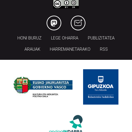
HONI BURUZ
LEGE OHARRA
PUBLIZITATEA
ARAUAK
HARREMANETARAKO
RSS