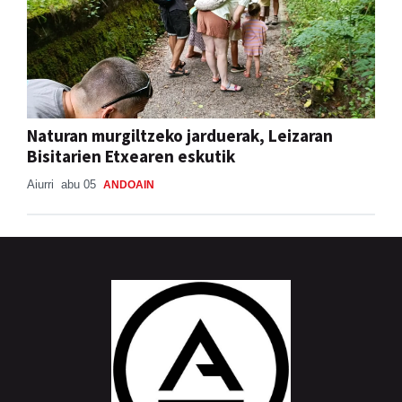
Naturan murgiltzeko jarduerak, Leizaran
Bisitarien Etxearen eskutik
Aiurri
abu 05
ANDOAIN