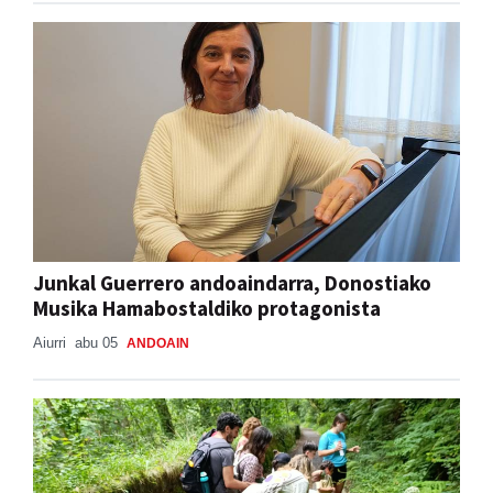
Junkal Guerrero andoaindarra, Donostiako
Musika Hamabostaldiko protagonista
Aiurri
abu 05
ANDOAIN