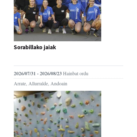
Sorabillako jaiak
FESTAK
2026/07/31 - 2026/08/23
Hainbat ordu
Arrate, Allurralde, Andoain