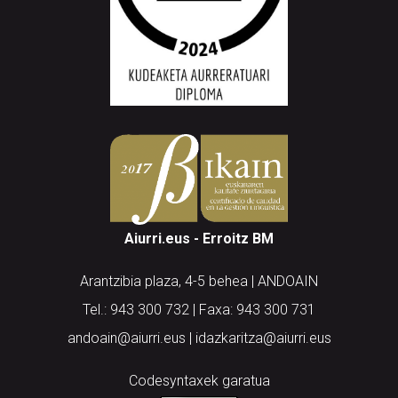
Aiurri.eus - Erroitz BM
Arantzibia plaza, 4-5 behea | ANDOAIN
Tel.: 943 300 732 | Faxa: 943 300 731
andoain@aiurri.eus | idazkaritza@aiurri.eus
Codesyntaxek garatua