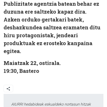
Publizitate agentzia batean behar ez
duzuna ere saltzeko kapaz dira.
Azken orduko gertakari batek,
deshazkundea saltzea eramaten ditu
hiru protagonistak, jendeari
produktuak ez erosteko kanpaina
egitea.
Maiatzak 22, ostirala.
19:30, Bastero
AIURRI hedabideak eskualdeko nortasun hitzak