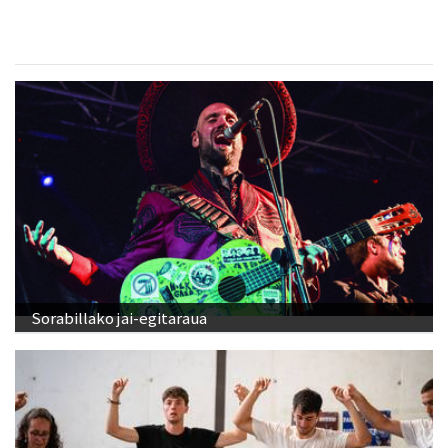
Sorabillako jai-egitaraua