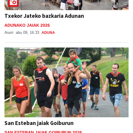
Txekor Jateko bazkaria Adunan
ADUNAKO JAIAK 2026
Aiurri
abu 09, 16:33
ADUNA
San Esteban jaiak Goiburun
SAN ESTEBAN JAIAK GOIBURUN 2026