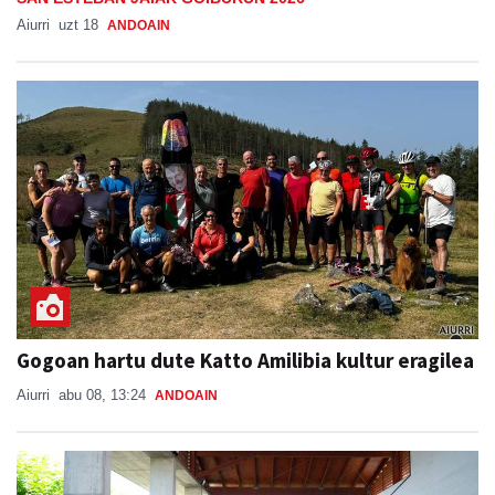
Aiurri
uzt 18
ANDOAIN
Gogoan hartu dute Katto Amilibia kultur eragilea
Aiurri
abu 08, 13:24
ANDOAIN