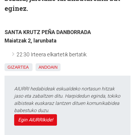
eginez.
SANTA KRUTZ PEÑA DANBORRADA
Maiatzak 2, larunbata
22:30 Irteera elkartetik bertatik.
GIZARTEA
ANDOAIN
AIURRI hedabideak eskualdeko nortasun hitzak
jaso eta zabaltzen ditu. Harpidedun eginda, tokiko
albisteak euskaraz lantzen dituen komunikabidea
babestuko duzu.
Egin AIURRIkide!