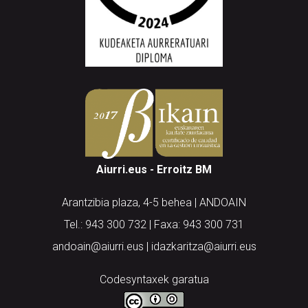
Aiurri.eus - Erroitz BM
Arantzibia plaza, 4-5 behea | ANDOAIN
Tel.: 943 300 732 | Faxa: 943 300 731
andoain@aiurri.eus | idazkaritza@aiurri.eus
Codesyntaxek garatua