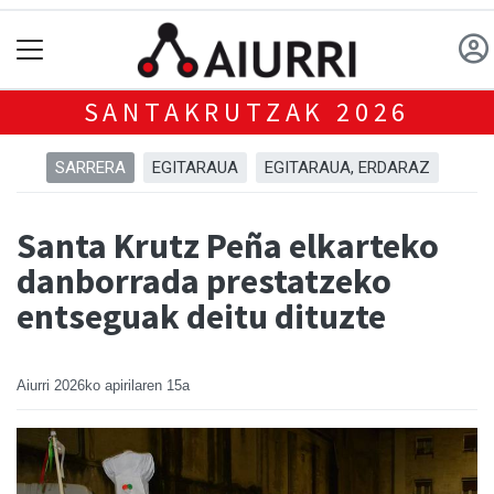
SANTAKRUTZAK 2026
SARRERA
EGITARAUA
EGITARAUA, ERDARAZ
Santa Krutz Peña elkarteko
danborrada prestatzeko
entseguak deitu dituzte
Aiurri
2026ko apirilaren 15a