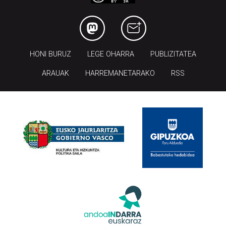
HONI BURUZ
LEGE OHARRA
PUBLIZITATEA
ARAUAK
HARREMANETARAKO
RSS