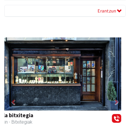
Erantzun
Previous
Next
Istuitza Garden
Andoain
- Lorezaintza