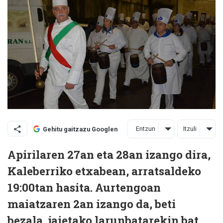
Entzun
Itzuli
Gehitu gaitzazu Googlen
Apirilaren 27an eta 28an izango dira,
Kaleberriko etxabean, arratsaldeko
19:00tan hasita. Aurtengoan
maiatzaren 2an izango da, beti
bezala, jaietako larunbatarekin bat