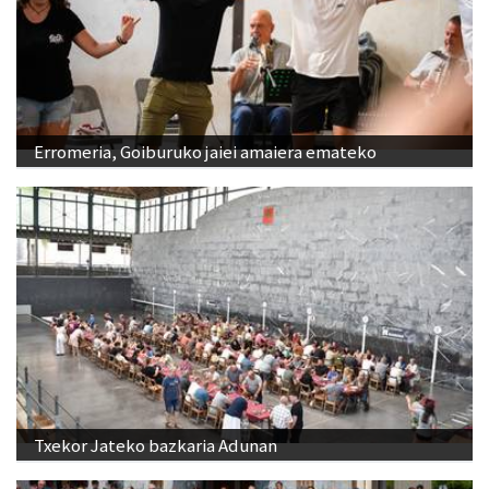
Erromeria, Goiburuko jaiei amaiera emateko
Txekor Jateko bazkaria Adunan