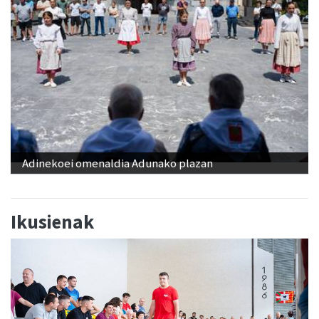
Adinekoei omenaldia Adunako plazan
Ikusienak