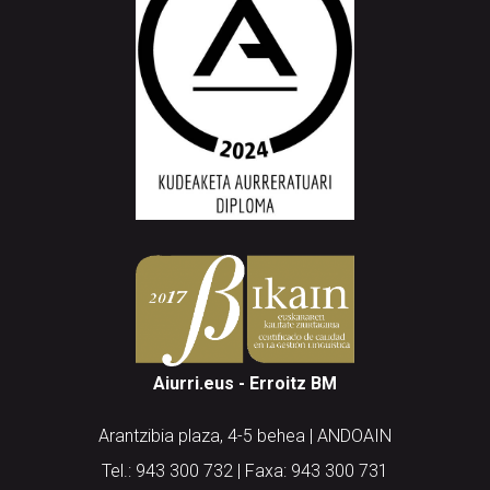
Aiurri.eus - Erroitz BM
Arantzibia plaza, 4-5 behea | ANDOAIN
Tel.: 943 300 732 | Faxa: 943 300 731