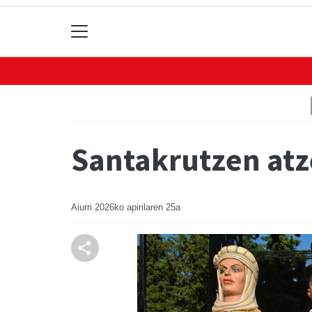
Santakrutzen atz
Aiurri
2026ko apirilaren 25a