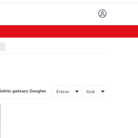
Gehitu gaitzazu Googlen
Entzun
Itzuli