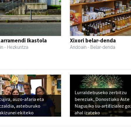
Larramendi Ikastola
Xixori belar-denda
in
- Hezkuntza
Andoain
- Belar-denda
Lurraldebuseko zerbitzu
ujira, auzo-afaria eta
bereziak, Donostiako Aste
tzaldia, asteburuko
Nagusiko su-artifizialez g
akizunei ekiteko
ahal izateko