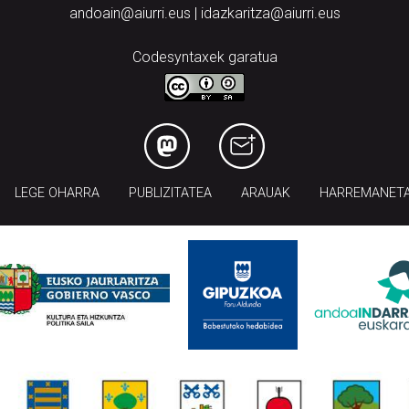
andoain@aiurri.eus | idazkaritza@aiurri.eus
Codesyntaxek garatua
LEGE OHARRA
PUBLIZITATEA
ARAUAK
HARREMANET