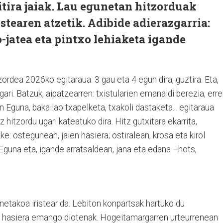
tira jaiak. Lau egunetan hitzorduak
stearen atzetik. Adibide adierazgarria:
o-jatea eta pintxo lehiaketa igande
ordea 2026ko egitaraua. 3 gau eta 4 egun dira, guztira. Eta,
ugari. Batzuk, aipatzearren: txistularien emanaldi berezia, err
len Eguna, bakailao txapelketa, txakoli dastaketa... egitaraua
 hitzordu ugari kateatuko dira. Hitz gutxitara ekarrita,
ke: ostegunean, jaien hasiera; ostiralean, krosa eta kirol
 Eguna eta, igande arratsaldean, jana eta edana –hots,
etakoa iristear da. Lebiton konpartsak hartuko du
ari hasiera emango diotenak. Hogeitamargarren urteurrenean