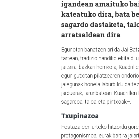
igandean amaituko bai
kateatuko dira, bata be
sagardo dastaketa, tal
arratsaldean dira
Egunotan banatzen ari da Jai Batz
tartean, tradizio handiko ekitaldi 
jaitsira, bazkari herrikoia, Kuadril
egun gutxitan pilatzearen ondorioz
jaiegunak honela laburbildu daitez
jarduerak; larunbatean, Kuadrillen
sagardoa, taloa eta pintxoak–.
Txupinazoa
Festazaleen urteko hitzordu goren
protagonismoa, eurak baitira jai