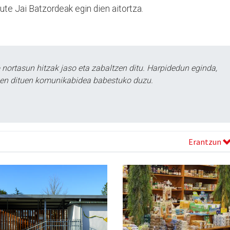
ute Jai Batzordeak egin dien aitortza.
ortasun hitzak jaso eta zabaltzen ditu. Harpidedun eginda,
tzen dituen komunikabidea babestuko duzu.
Erantzun