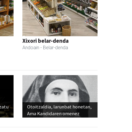
Xixori belar-denda
Andoain
- Belar-denda
ozatu
Otoitzaldia, larunbat honetan,
Ama Kandidaren omenez