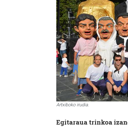
Artxiboko irudia.
Egitaraua trinkoa izan