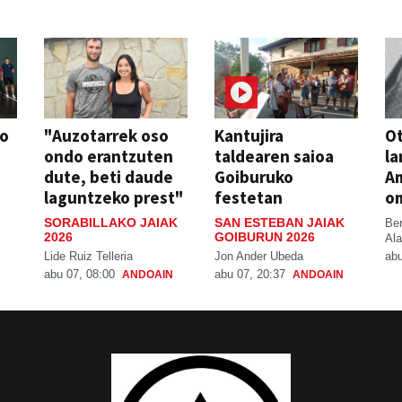
so
"Auzotarrek oso
Kantujira
Ot
ondo erantzuten
taldearen saioa
la
dute, beti daude
Goiburuko
A
laguntzeko prest"
festetan
o
SORABILLAKO JAIAK
SAN ESTEBAN JAIAK
Be
2026
GOIBURUN 2026
Ala
Lide Ruiz Telleria
Jon Ander Ubeda
abu
abu 07, 08:00
abu 07, 20:37
ANDOAIN
ANDOAIN