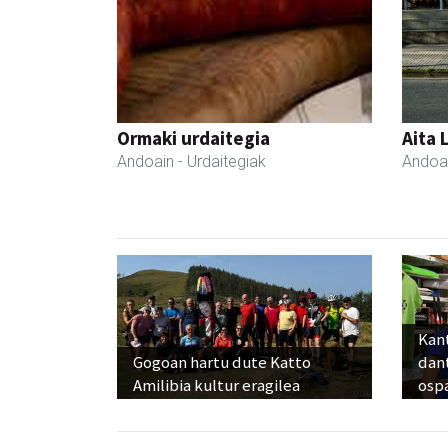
Ormaki urdaitegia
Aita 
Andoain
- Urdaitegiak
Andoa
Kant
Gogoan hartu dute Katto
dan
Amilibia kultur eragilea
osp