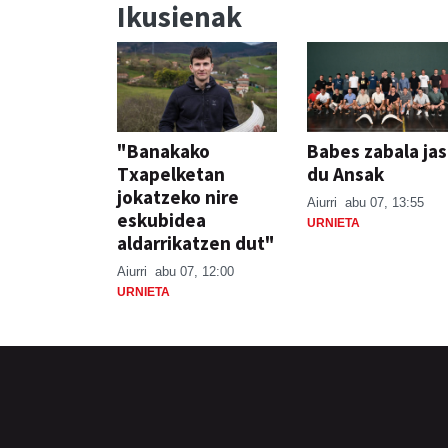
Ikusienak
"Banakako
Babes zabala ja
Txapelketan
du Ansak
jokatzeko nire
Aiurri
abu 07, 13:55
eskubidea
URNIETA
aldarrikatzen dut"
Aiurri
abu 07, 12:00
URNIETA