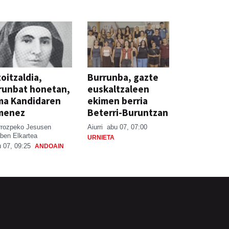
oitzaldia,
Burrunba, gazte
runbat honetan,
euskaltzaleen
ma Kandidaren
ekimen berria
menez
Beterri-Buruntzan
rrozpeko Jesusen
Aiurri
abu 07, 07:00
ben Elkartea
URNIETA
 07, 09:25
ANDOAIN