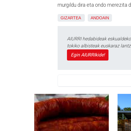
murgildu dira eta ondo merezita d
GIZARTEA
ANDOAIN
AIURRI hedabideak eskualdeko n
tokiko albisteak euskaraz lan
Egin AIURRIkide!