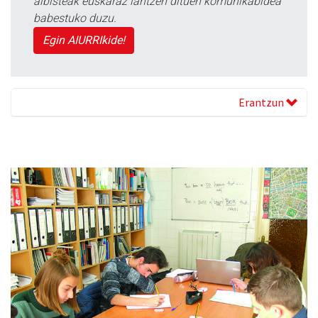
albisteak euskaraz lantzen dituen komunikabidea
babestuko duzu.
Egin AIURRIkide!
Erantzun