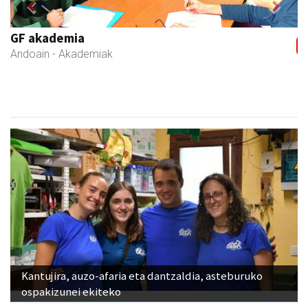
Previous
Next
GF akademia
Andoain
- Akademiak
Kantujira, auzo-afaria eta dantzaldia, asteburuko
ospakizunei ekiteko