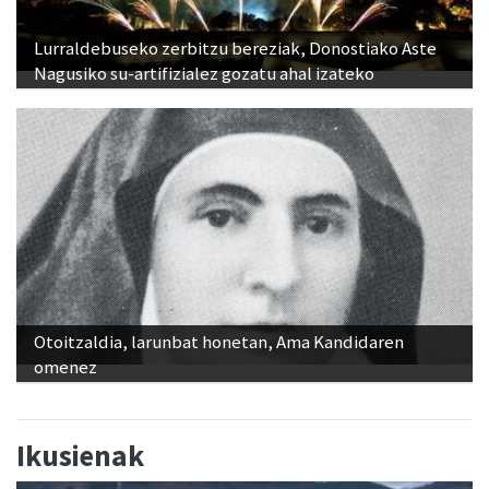
Lurraldebuseko zerbitzu bereziak, Donostiako Aste
Nagusiko su-artifizialez gozatu ahal izateko
Otoitzaldia, larunbat honetan, Ama Kandidaren
omenez
Ikusienak