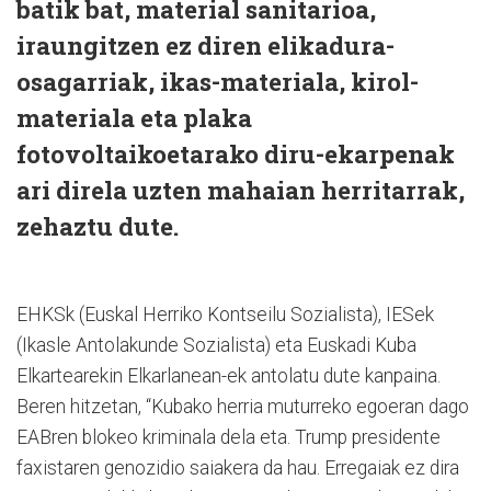
batik bat, material sanitarioa,
iraungitzen ez diren elikadura-
osagarriak, ikas-materiala, kirol-
materiala eta plaka
fotovoltaikoetarako diru-ekarpenak
ari direla uzten mahaian herritarrak,
zehaztu dute.
EHKSk (Euskal Herriko Kontseilu Sozialista), IESek
(Ikasle Antolakunde Sozialista) eta Euskadi Kuba
Elkartearekin Elkarlanean-ek antolatu dute kanpaina.
Beren hitzetan, “Kubako herria muturreko egoeran dago
EABren blokeo kriminala dela eta. Trump presidente
faxistaren genozidio saiakera da hau. Erregaiak ez dira