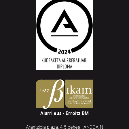
Aiurri.eus - Erroitz BM
Arantzibia plaza, 4-5 behea | ANDOAIN