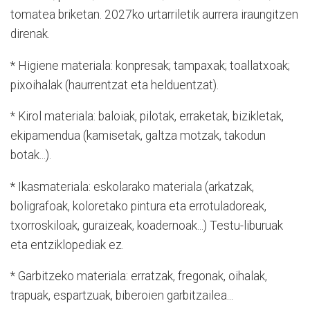
tomatea briketan. 2027ko urtarriletik aurrera iraungitzen
direnak.
* Higiene materiala: konpresak; tampaxak; toallatxoak;
pixoihalak (haurrentzat eta helduentzat).
* Kirol materiala: baloiak, pilotak, erraketak, bizikletak,
ekipamendua (kamisetak, galtza motzak, takodun
botak...).
* Ikasmateriala: eskolarako materiala (arkatzak,
boligrafoak, koloretako pintura eta errotuladoreak,
txorroskiloak, guraizeak, koadernoak...) Testu-liburuak
eta entziklopediak ez.
* Garbitzeko materiala: erratzak, fregonak, oihalak,
trapuak, espartzuak, biberoien garbitzailea...