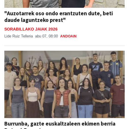
"Auzotarrek oso ondo erantzuten dute, beti
daude laguntzeko prest"
SORABILLAKO JAIAK 2026
Lide Ruiz Telleria
abu 07, 08:00
ANDOAIN
Burrunba, gazte euskaltzaleen ekimen berria