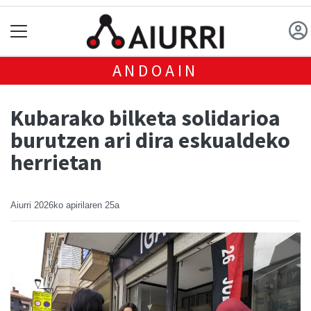
ANDOAIN
Kubarako bilketa solidarioa
burutzen ari dira eskualdeko
herrietan
Aiurri
2026ko apirilaren 25a