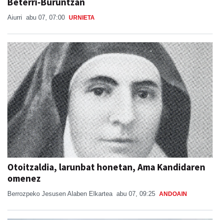
Beterri-Buruntzan
Aiurri
abu 07, 07:00
URNIETA
Otoitzaldia, larunbat honetan, Ama Kandidaren
omenez
Berrozpeko Jesusen Alaben Elkartea
abu 07, 09:25
ANDOAIN