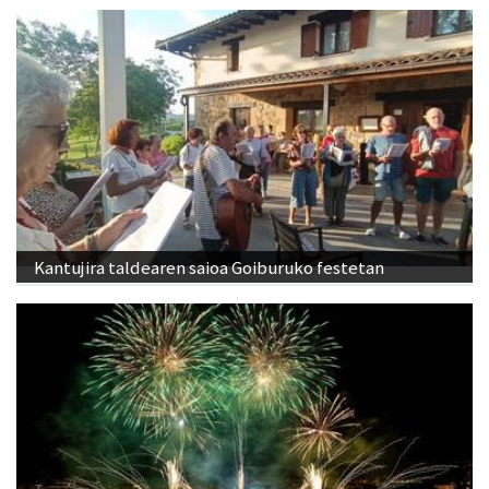
Kantujira taldearen saioa Goiburuko festetan