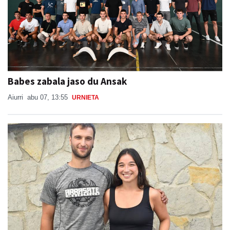
Babes zabala jaso du Ansak
Aiurri
abu 07, 13:55
URNIETA