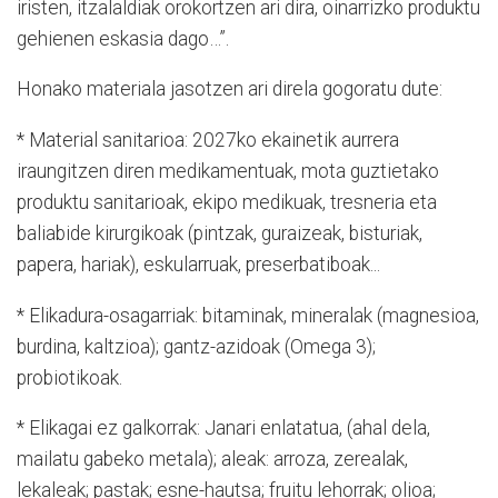
iristen, itzalaldiak orokortzen ari dira, oinarrizko produktu
gehienen eskasia dago…”.
Honako materiala jasotzen ari direla gogoratu dute:
* Material sanitarioa: 2027ko ekainetik aurrera
iraungitzen diren medikamentuak, mota guztietako
produktu sanitarioak, ekipo medikuak, tresneria eta
baliabide kirurgikoak (pintzak, guraizeak, bisturiak,
papera, hariak), eskularruak, preserbatiboak...
* Elikadura-osagarriak: bitaminak, mineralak (magnesioa,
burdina, kaltzioa); gantz-azidoak (Omega 3);
probiotikoak.
* Elikagai ez galkorrak: Janari enlatatua, (ahal dela,
mailatu gabeko metala); aleak: arroza, zerealak,
lekaleak; pastak; esne-hautsa; fruitu lehorrak; olioa;