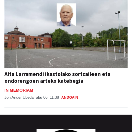
Aita Larramendi ikastolako sortzaileen eta
ondorengoen arteko katebegia
IN MEMORIAM
Jon Ander Ubeda
abu 06, 11:38
ANDOAIN