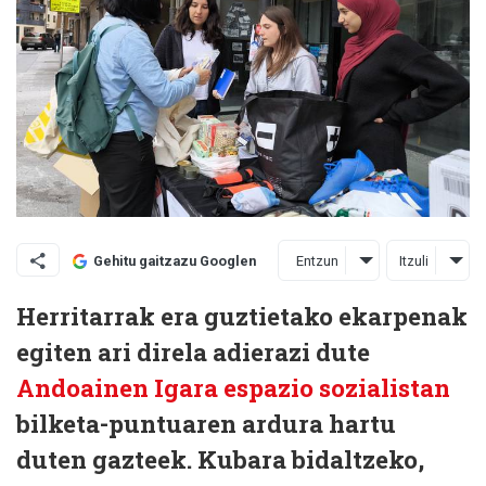
Entzun
Itzuli
Gehitu gaitzazu Googlen
Herritarrak era guztietako ekarpenak
egiten ari direla adierazi dute
Andoainen Igara espazio sozialistan
bilketa-puntuaren ardura hartu
duten gazteek. Kubara bidaltzeko,