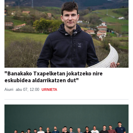
"Banakako Txapelketan jokatzeko nire
eskubidea aldarrikatzen dut"
Aiurri
abu 07, 12:00
URNIETA