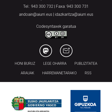
Tel.: 943 300 732 | Faxa: 943 300 731
andoain@aiurri.eus | idazkaritza@aiurri.eus
Codesyntaxek garatua
HONI BURUZ
LEGE OHARRA
PUBLIZITATEA
ARAUAK
HARREMANETARAKO
RSS