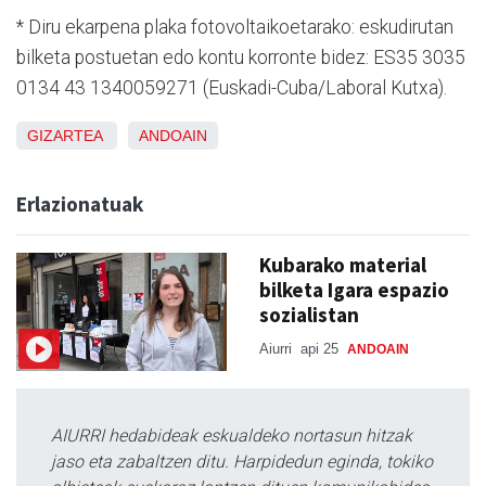
* Diru ekarpena plaka fotovoltaikoetarako: eskudirutan
bilketa postuetan edo kontu korronte bidez: ES35 3035
0134 43 1340059271 (Euskadi-Cuba/Laboral Kutxa).
GIZARTEA
ANDOAIN
Erlazionatuak
Kubarako material
bilketa Igara espazio
sozialistan
Aiurri
api 25
ANDOAIN
AIURRI hedabideak eskualdeko nortasun hitzak
jaso eta zabaltzen ditu. Harpidedun eginda, tokiko