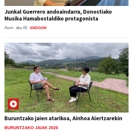
Junkal Guerrero andoaindarra, Donostiako
Musika Hamabostaldiko protagonista
Aiurri
abu 05
ANDOAIN
Buruntzako jaien atarikoa, Ainhoa Aiertzarekin
BURUNTZAKO JAIAK 2026