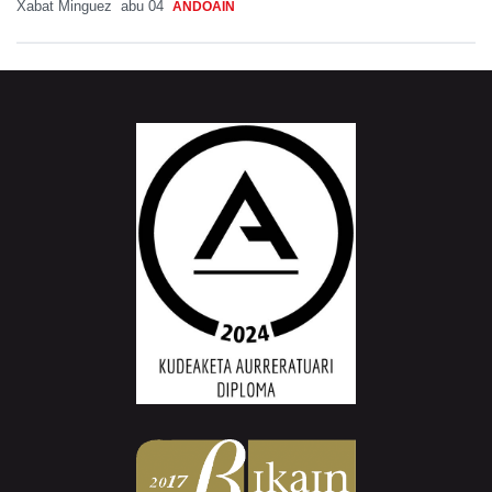
Xabat Minguez
abu 04
ANDOAIN