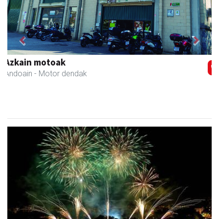
Previous
Next
Leizaran Institutua
Andoain
- Hezkuntza