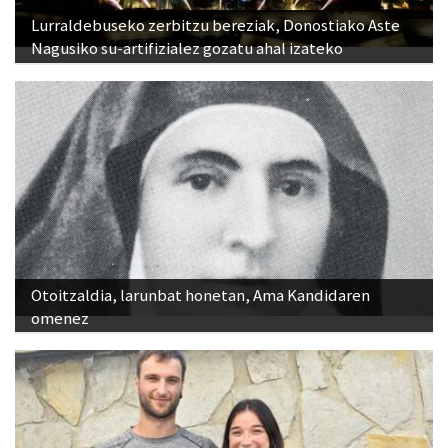
Lurraldebuseko zerbitzu bereziak, Donostiako Aste
Nagusiko su-artifizialez gozatu ahal izateko
Otoitzaldia, larunbat honetan, Ama Kandidaren
omenez