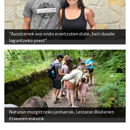
"Auzotarrek oso ondo erantzuten dute, beti daude
laguntzeko prest"
Naturan murgiltzeko jarduerak, Leizaran Bisitarien
Etxearen eskutik