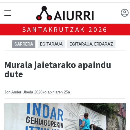
SANTAKRUTZAK 2026
SARRERA
EGITARAUA
EGITARAUA, ERDARAZ
Murala jaietarako apaindu
dute
Jon Ander Ubeda
2026ko apirilaren 25a