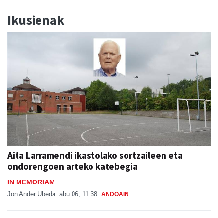
Ikusienak
Aita Larramendi ikastolako sortzaileen eta
ondorengoen arteko katebegia
IN MEMORIAM
Jon Ander Ubeda
abu 06, 11:38
ANDOAIN