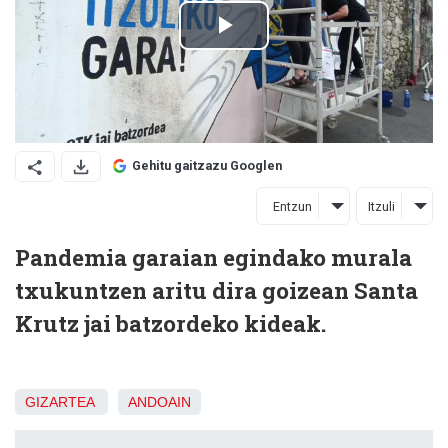
Gehitu gaitzazu Googlen
Entzun
Itzuli
Pandemia garaian egindako murala
txukuntzen aritu dira goizean Santa
Krutz jai batzordeko kideak.
GIZARTEA
ANDOAIN