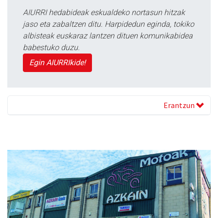
AIURRI hedabideak eskualdeko nortasun hitzak
jaso eta zabaltzen ditu. Harpidedun eginda, tokiko
albisteak euskaraz lantzen dituen komunikabidea
babestuko duzu.
Egin AIURRIkide!
Erantzun