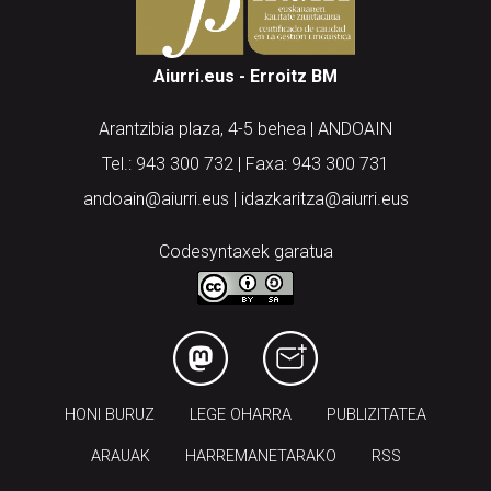
Aiurri.eus - Erroitz BM
Arantzibia plaza, 4-5 behea | ANDOAIN
Tel.: 943 300 732 | Faxa: 943 300 731
andoain@aiurri.eus | idazkaritza@aiurri.eus
Codesyntaxek garatua
HONI BURUZ
LEGE OHARRA
PUBLIZITATEA
ARAUAK
HARREMANETARAKO
RSS