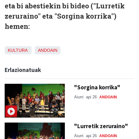
eta bi abestiekin bi bideo ("Lurretik
zeruraino" eta "Sorgina korrika")
hemen:
KULTURA
ANDOAIN
Erlazionatuak
"Sorgina korrika"
Aiurri
api 26
ANDOAIN
"Lurretik zeruraino"
Aiurri
api 26
ANDOAIN