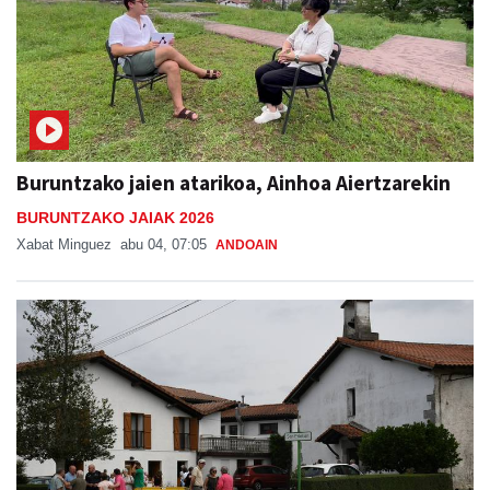
Buruntzako jaien atarikoa, Ainhoa Aiertzarekin
BURUNTZAKO JAIAK 2026
Xabat Minguez
abu 04, 07:05
ANDOAIN