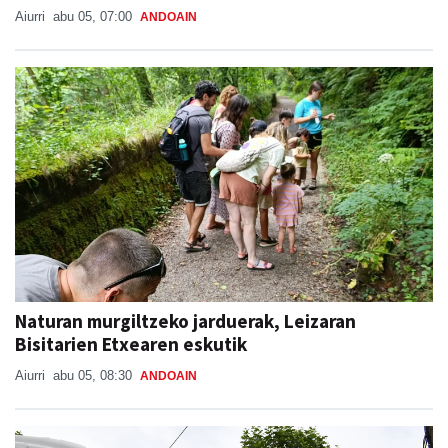
Aiurri
abu 05, 07:00
ANDOAIN
Naturan murgiltzeko jarduerak, Leizaran
Bisitarien Etxearen eskutik
Aiurri
abu 05, 08:30
ANDOAIN