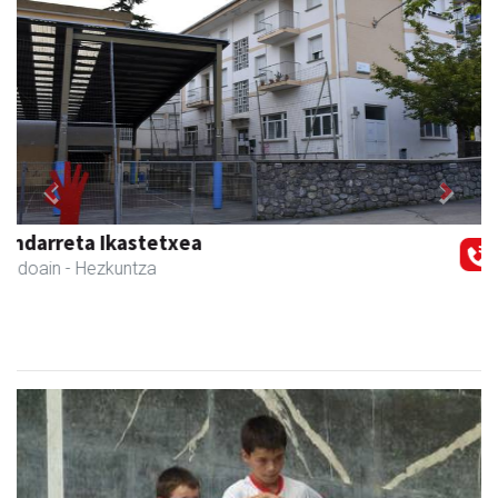
Previous
Next
Ondarreta taberna
Andoain
- Tabernak