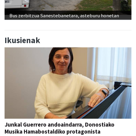
Bus zerbitzua Sanestebanetara, asteburu honetan
Ikusienak
Junkal Guerrero andoaindarra, Donostiako
Musika Hamabostaldiko protagonista