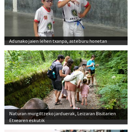
Adunako jaien lehen txanpa, asteburu honetan
Naturan murgiltzeko jarduerak, Leizaran Bisitarien
Etxearen eskutik