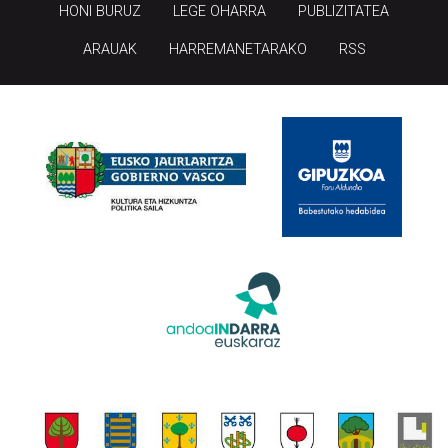
HONI BURUZ
LEGE OHARRA
PUBLIZITATEA
ARAUAK
HARREMANETARAKO
RSS