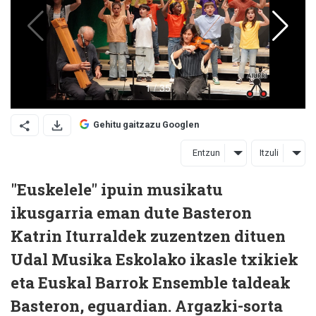
Gehitu gaitzazu Googlen
Entzun
Itzuli
"Euskelele" ipuin musikatu
ikusgarria eman dute Basteron
Katrin Iturraldek zuzentzen dituen
Udal Musika Eskolako ikasle txikiek
eta Euskal Barrok Ensemble taldeak
Basteron, eguardian. Argazki-sorta