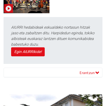
AIURRI hedabideak eskualdeko nortasun hitzak
jaso eta zabaltzen ditu. Harpidedun eginda, tokiko
albisteak euskaraz lantzen dituen komunikabidea
babestuko duzu.
Egin AIURRIkide!
Erantzun