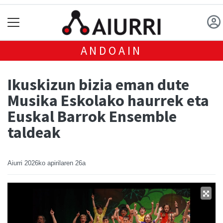
ANDOAIN
Ikuskizun bizia eman dute
Musika Eskolako haurrek eta
Euskal Barrok Ensemble
taldeak
Aiurri
2026ko apirilaren 26a