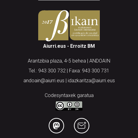
Aiurri.eus - Erroitz BM
Arantzibia plaza, 4-5 behea | ANDOAIN
Tel.: 943 300 732 | Faxa: 943 300 731
andoain@aiurri.eus | idazkaritza@aiurri.eus
Codesyntaxek garatua