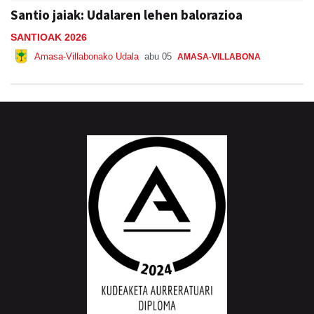
Santio jaiak: Udalaren lehen balorazioa
SANTIOAK 2026
Amasa-Villabonako Udala
abu 05
AMASA-VILLABONA