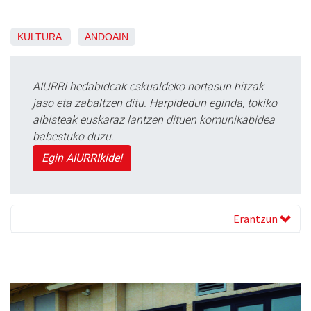
KULTURA
ANDOAIN
AIURRI hedabideak eskualdeko nortasun hitzak
jaso eta zabaltzen ditu. Harpidedun eginda, tokiko
albisteak euskaraz lantzen dituen komunikabidea
babestuko duzu.
Egin AIURRIkide!
Erantzun