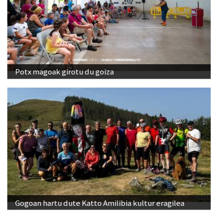
Potx magoak girotu du goiza
Gogoan hartu dute Katto Amilibia kultur eragilea