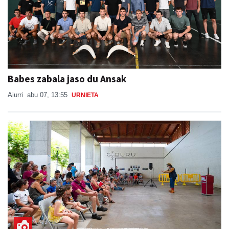
Babes zabala jaso du Ansak
Aiurri
abu 07, 13:55
URNIETA