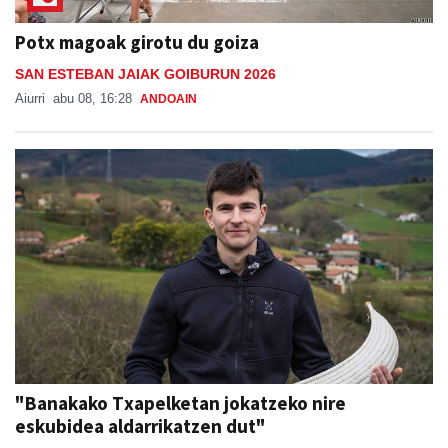
Potx magoak girotu du goiza
SAN ESTEBAN JAIAK GOIBURUN 2026
Aiurri
abu 08, 16:28
ANDOAIN
"Banakako Txapelketan jokatzeko nire
eskubidea aldarrikatzen dut"