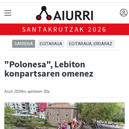
SANTAKRUTZAK 2026
SARRERA
EGITARAUA
EGITARAUA, ERDARAZ
"Polonesa", Lebiton
konpartsaren omenez
Aiurri
2026ko apirilaren 30a