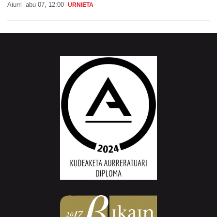
Aiurri
abu 07, 12:00
URNIETA