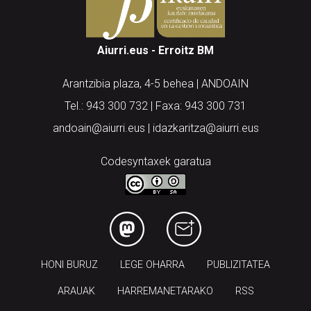
Aiurri.eus - Erroitz BM
Arantzibia plaza, 4-5 behea | ANDOAIN
Tel.: 943 300 732 | Faxa: 943 300 731
andoain@aiurri.eus | idazkaritza@aiurri.eus
Codesyntaxek garatua
HONI BURUZ
LEGE OHARRA
PUBLIZITATEA
ARAUAK
HARREMANETARAKO
RSS