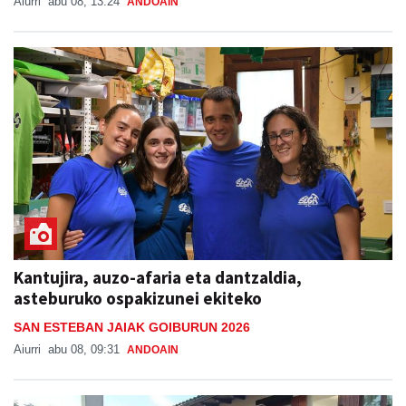
Aiurri
abu 08, 13:24
ANDOAIN
Kantujira, auzo-afaria eta dantzaldia,
asteburuko ospakizunei ekiteko
SAN ESTEBAN JAIAK GOIBURUN 2026
Aiurri
abu 08, 09:31
ANDOAIN