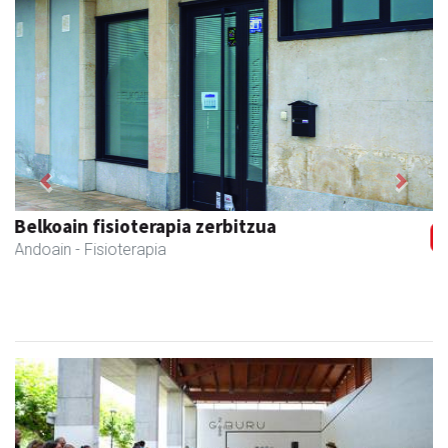
Previous
Next
Andoaingo AEK euskaltegia
Andoain
- Euskaltegiak