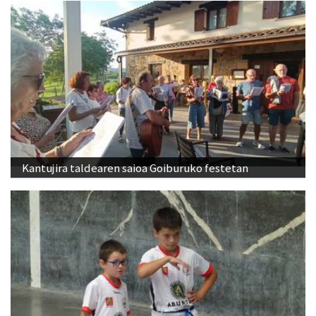
Kantujira taldearen saioa Goiburuko festetan