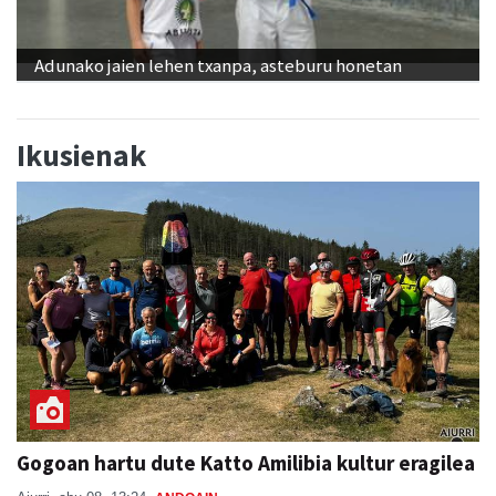
Adunako jaien lehen txanpa, asteburu honetan
Ikusienak
Gogoan hartu dute Katto Amilibia kultur eragilea