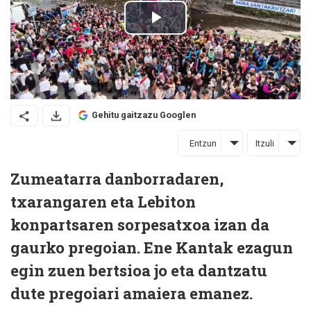
Gehitu gaitzazu Googlen
Entzun
Itzuli
Zumeatarra danborradaren,
txarangaren eta Lebiton
konpartsaren sorpesatxoa izan da
gaurko pregoian. Ene Kantak ezagun
egin zuen bertsioa jo eta dantzatu
dute pregoiari amaiera emanez.