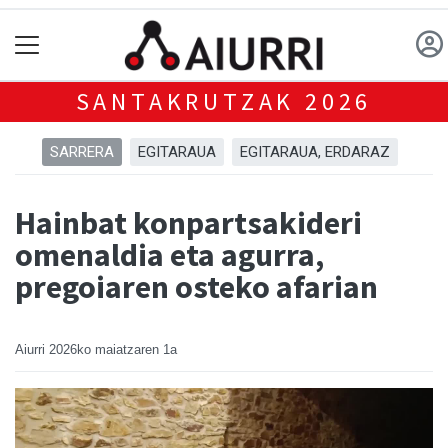
SANTAKRUTZAK 2026
SARRERA
EGITARAUA
EGITARAUA, ERDARAZ
Hainbat konpartsakideri
omenaldia eta agurra,
pregoiaren osteko afarian
Aiurri
2026ko maiatzaren 1a