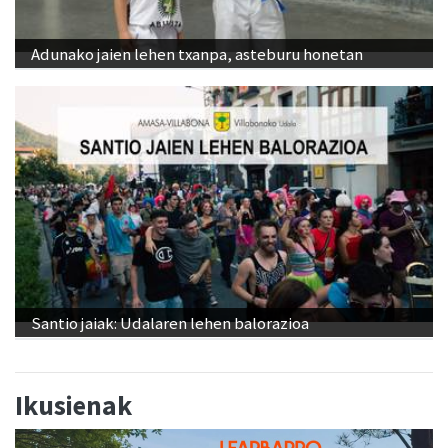
Adunako jaien lehen txanpa, asteburu honetan
Santio jaiak: Udalaren lehen balorazioa
Ikusienak