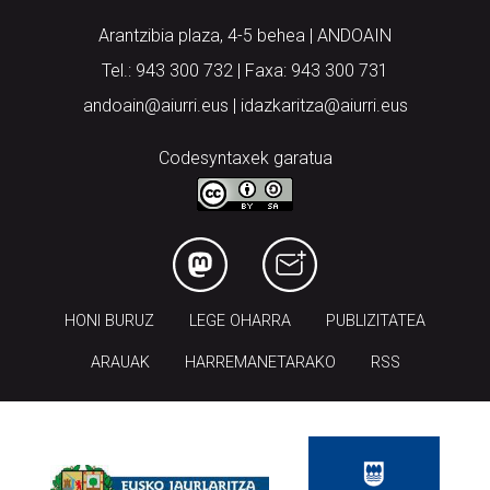
Arantzibia plaza, 4-5 behea | ANDOAIN
Tel.: 943 300 732 | Faxa: 943 300 731
andoain@aiurri.eus | idazkaritza@aiurri.eus
Codesyntaxek garatua
HONI BURUZ
LEGE OHARRA
PUBLIZITATEA
ARAUAK
HARREMANETARAKO
RSS