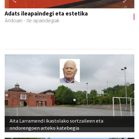
Previous
Next
Xixori belar-denda
Andoain
- Belar-denda
Aita Larramendi ikastolako sortzaileen eta
ondorengoen arteko katebegia