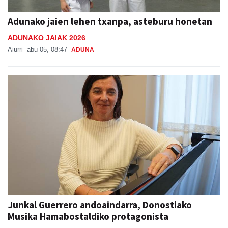
Adunako jaien lehen txanpa, asteburu honetan
ADUNAKO JAIAK 2026
Aiurri
abu 05, 08:47
ADUNA
Junkal Guerrero andoaindarra, Donostiako
Musika Hamabostaldiko protagonista