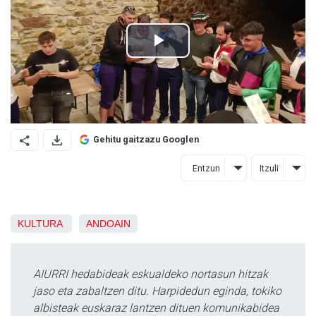
Gehitu gaitzazu Googlen
Entzun
Itzuli
KULTURA
ANDOAIN
AIURRI hedabideak eskualdeko nortasun hitzak
jaso eta zabaltzen ditu. Harpidedun eginda, tokiko
albisteak euskaraz lantzen dituen komunikabidea