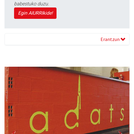
babestuko duzu.
Egin AIURRIkide!
Erantzun