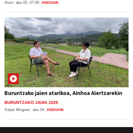
Aiurri
abu 05, 07:00
ANDOAIN
Buruntzako jaien atarikoa, Ainhoa Aiertzarekin
BURUNTZAKO JAIAK 2026
Xabat Minguez
abu 04
ANDOAIN