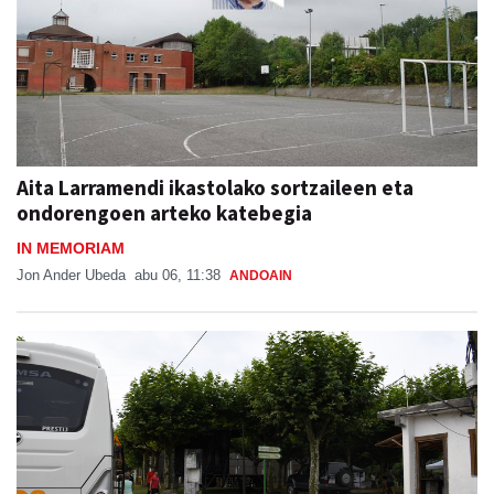
Aita Larramendi ikastolako sortzaileen eta
ondorengoen arteko katebegia
IN MEMORIAM
Jon Ander Ubeda
abu 06, 11:38
ANDOAIN