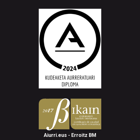
Aiurri.eus - Erroitz BM