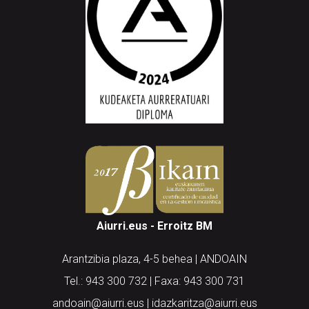
Aiurri.eus - Erroitz BM
Arantzibia plaza, 4-5 behea | ANDOAIN
Tel.: 943 300 732 | Faxa: 943 300 731
andoain@aiurri.eus | idazkaritza@aiurri.eus