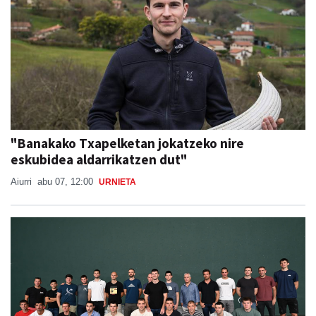
"Banakako Txapelketan jokatzeko nire
eskubidea aldarrikatzen dut"
Aiurri
abu 07, 12:00
URNIETA