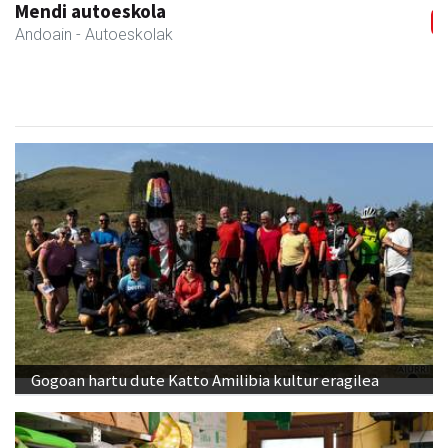
Coviran Karrika
Andoain
- Janari-dendak
Gogoan hartu dute Katto Amilibia kultur eragilea