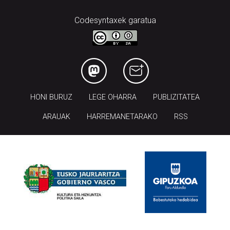
Codesyntaxek garatua
HONI BURUZ
LEGE OHARRA
PUBLIZITATEA
ARAUAK
HARREMANETARAKO
RSS