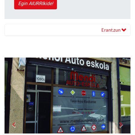
Egin AIURRIkide!
Erantzun
Previous
Next