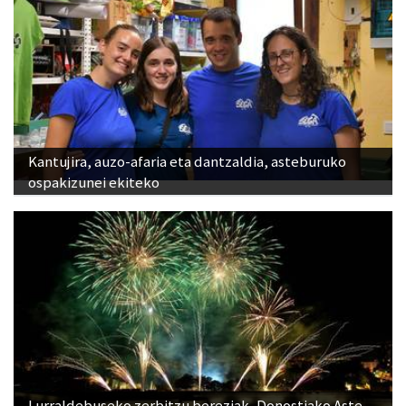
Kantujira, auzo-afaria eta dantzaldia, asteburuko
ospakizunei ekiteko
Lurraldebuseko zerbitzu bereziak, Donostiako Aste