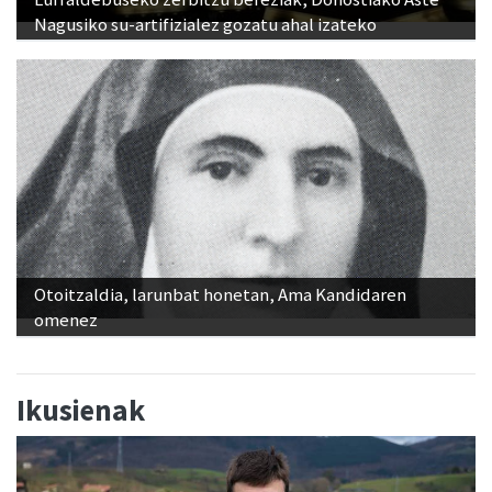
Nagusiko su-artifizialez gozatu ahal izateko
Otoitzaldia, larunbat honetan, Ama Kandidaren
omenez
Ikusienak