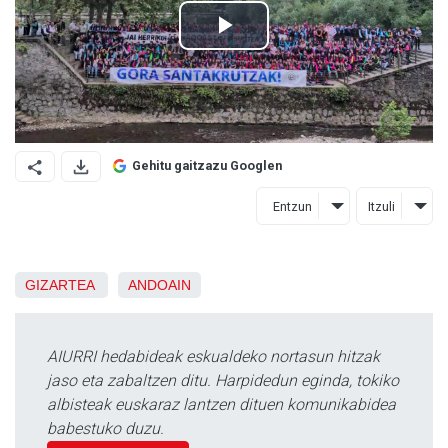
Gehitu gaitzazu Googlen
Entzun
Itzuli
GIZARTEA
ANDOAIN
AIURRI hedabideak eskualdeko nortasun hitzak
jaso eta zabaltzen ditu. Harpidedun eginda, tokiko
albisteak euskaraz lantzen dituen komunikabidea
babestuko duzu.