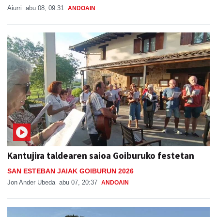
Aiurri
abu 08, 09:31
ANDOAIN
Kantujira taldearen saioa Goiburuko festetan
SAN ESTEBAN JAIAK GOIBURUN 2026
Jon Ander Ubeda
abu 07, 20:37
ANDOAIN