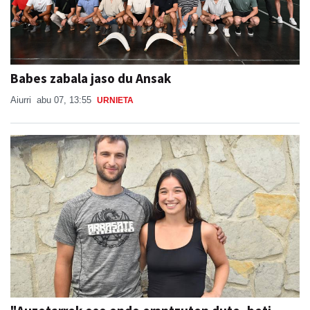
Babes zabala jaso du Ansak
Aiurri
abu 07, 13:55
URNIETA