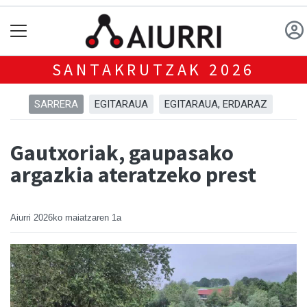
SANTAKRUTZAK 2026
SARRERA
EGITARAUA
EGITARAUA, ERDARAZ
Gautxoriak, gaupasako
argazkia ateratzeko prest
Aiurri
2026ko maiatzaren 1a