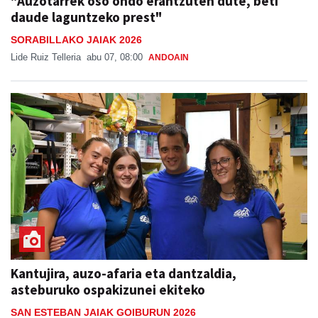
"Auzotarrek oso ondo erantzuten dute, beti
daude laguntzeko prest"
SORABILLAKO JAIAK 2026
Lide Ruiz Telleria
abu 07, 08:00
ANDOAIN
Kantujira, auzo-afaria eta dantzaldia,
asteburuko ospakizunei ekiteko
SAN ESTEBAN JAIAK GOIBURUN 2026