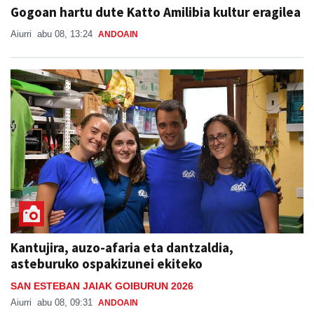
Gogoan hartu dute Katto Amilibia kultur eragilea
Aiurri
abu 08, 13:24
ANDOAIN
Kantujira, auzo-afaria eta dantzaldia,
asteburuko ospakizunei ekiteko
SAN ESTEBAN JAIAK GOIBURUN 2026
Aiurri
abu 08, 09:31
ANDOAIN