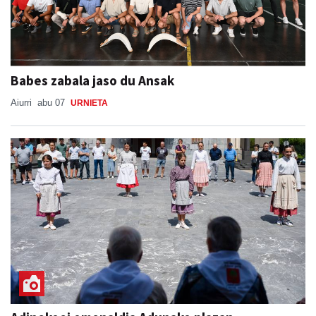
Babes zabala jaso du Ansak
Aiurri
abu 07
URNIETA