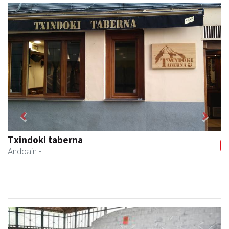
Previous
Next
Txindoki taberna
Andoain
-