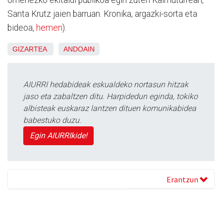
Santa Krutz jaien barruan. Kronika, argazki-sorta eta
bideoa,
hemen
).
GIZARTEA
ANDOAIN
AIURRI hedabideak eskualdeko nortasun hitzak
jaso eta zabaltzen ditu. Harpidedun eginda, tokiko
albisteak euskaraz lantzen dituen komunikabidea
babestuko duzu.
Egin AIURRIkide!
Erantzun