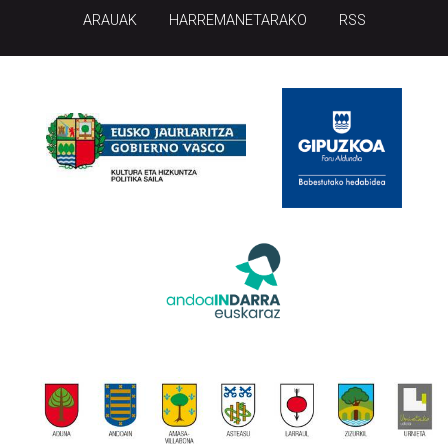
ARAUAK
HARREMANETARAKO
RSS