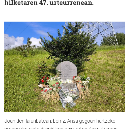
hilketaren 47. urteurrenean.
Joan den larunbatean, berriz, Ansa gogoan hartzeko
omenezko ekitaldi publikoa egin zuten Kaimuturrean,