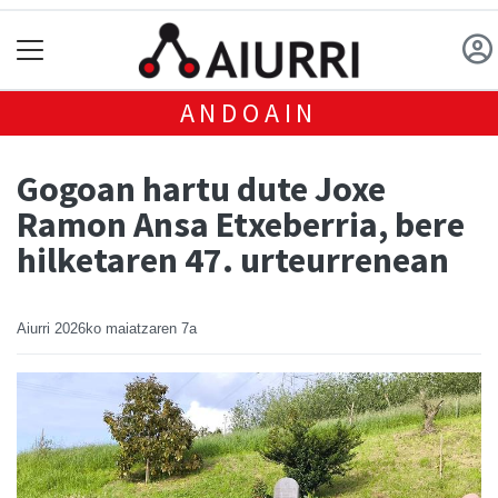
ANDOAIN
Gogoan hartu dute Joxe
Ramon Ansa Etxeberria, bere
hilketaren 47. urteurrenean
Aiurri
2026ko maiatzaren 7a