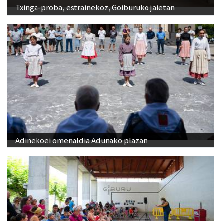
Txinga-proba, estrainekoz, Goiburuko jaietan
Adinekoei omenaldia Adunako plazan