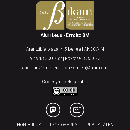
Aiurri.eus - Erroitz BM
Arantzibia plaza, 4-5 behea | ANDOAIN
Tel.: 943 300 732 | Faxa: 943 300 731
andoain@aiurri.eus | idazkaritza@aiurri.eus
Codesyntaxek garatua
HONI BURUZ
LEGE OHARRA
PUBLIZITATEA