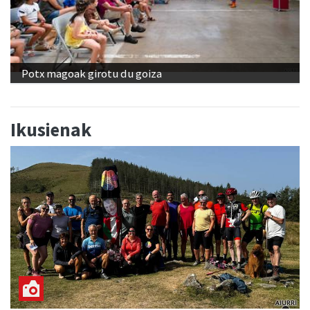
Potx magoak girotu du goiza
Ikusienak