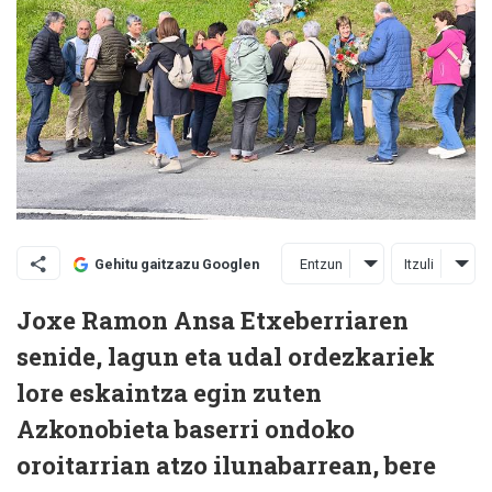
Entzun
Itzuli
Gehitu gaitzazu Googlen
Joxe Ramon Ansa Etxeberriaren
senide, lagun eta udal ordezkariek
lore eskaintza egin zuten
Azkonobieta baserri ondoko
oroitarrian atzo ilunabarrean, bere