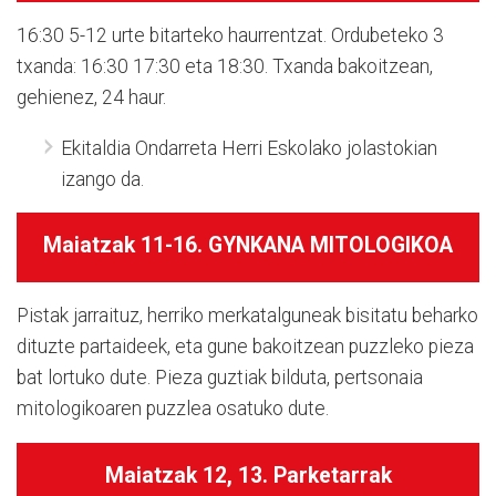
16:30
5-12 urte bitarteko haurrentzat. Ordubeteko 3
txanda: 16:30 17:30 eta 18:30. Txanda bakoitzean,
gehienez, 24 haur.
Ekitaldia Ondarreta Herri Eskolako jolastokian
izango da.
Maiatzak 11-16
.
GYNKANA MITOLOGIKOA
Pistak jarraituz, herriko merkatalguneak bisitatu beharko
dituzte partaideek, eta gune bakoitzean puzzleko pieza
bat lortuko dute. Pieza guztiak bilduta, pertsonaia
mitologikoaren puzzlea osatuko dute.
Maiatzak 12, 13.
Parketarrak