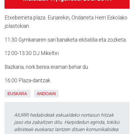
Etxeberrieta plaza. Euriarekin, Ondarreta Herri Eskolako
jolastokian.
11:30
Gymkanaren sari banaketa ekitaldia eta zozketa.
12:00-13:30
DJ Mikeltxi.
Bazkaria, nork berea eraman behar du.
16:00
Plaza-dantzak.
EUSKARA
ANDOAIN
AIURRI hedabideak eskualdeko nortasun hitzak
jaso eta zabaltzen ditu. Harpidedun eginda, tokiko
albisteak euskaraz lantzen dituen komunikabidea