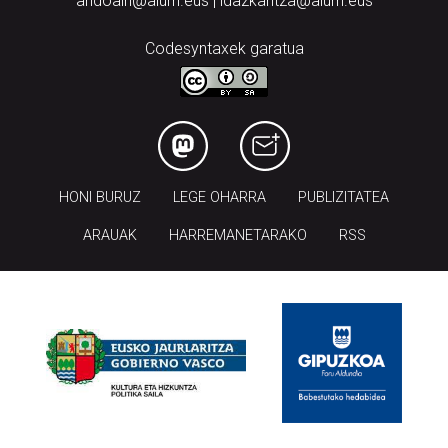
andoain@aiurri.eus | idazkaritza@aiurri.eus
Codesyntaxek garatua
HONI BURUZ
LEGE OHARRA
PUBLIZITATEA
ARAUAK
HARREMANETARAKO
RSS