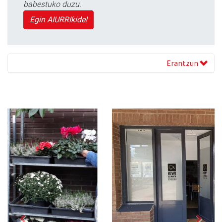
babestuko duzu.
Egin AIURRIkide!
Erantzun