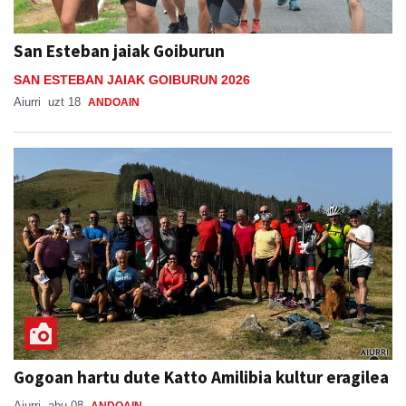
San Esteban jaiak Goiburun
SAN ESTEBAN JAIAK GOIBURUN 2026
Aiurri
uzt 18
ANDOAIN
Gogoan hartu dute Katto Amilibia kultur eragilea
Aiurri
abu 08