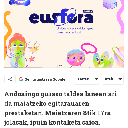
Entzun
Itzuli
Gehitu gaitzazu Googlen
Andoaingo guraso taldea lanean ari
da maiatzeko egitarauaren
prestaketan. Maiatzaren 8tik 17ra
jolasak, ipuin kontaketa saioa,