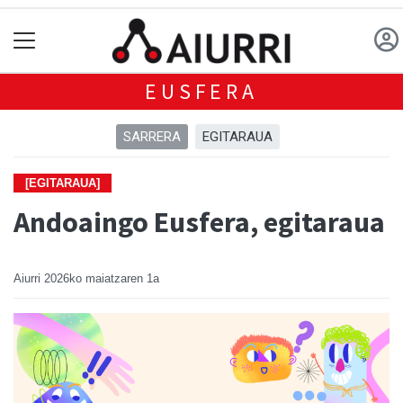
EUSFERA
SARRERA
EGITARAUA
[EGITARAUA]
Andoaingo Eusfera, egitaraua
Aiurri
2026ko maiatzaren 1a