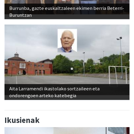
Burrunba, gazte euskaltzaleen ekimen berria Beterri-
Buruntzan
Aita Larramendi ikastolako sortzaileen eta
ondorengoen arteko katebegia
Ikusienak