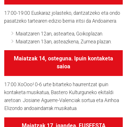
17:00-19:00
Euskaraz jolasteko, dantzatzeko eta ondo
pasatzeko tartearen edizio berria iritsi da Andoainera.
Maiatzaren 12an, asteartea, Goikoplazan.
Maiatzaren 13an, asteazkena, Zumea plazan.
Maiatzak 14,
osteguna. I
puin kontaketa
saioa
17:00
XoOoo! 0-6 urte bitarteko haurrentzat ipuin
kontaketa musikatua, Bastero Kulturguneko ekitaldi
aretoan. Josiane Aguerre-Valenciak sortua eta Ainhoa
Elizondo andoaindarrak musikatua.
Maiatzak 17,
igandea.
EUSFESTA