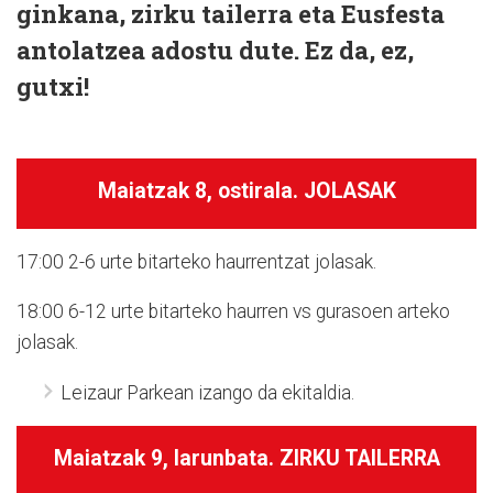
ginkana, zirku tailerra eta Eusfesta
antolatzea adostu dute. Ez da, ez,
gutxi!
Maiatzak 8,
ostirala.
JOLASAK
17:00
2-6 urte bitarteko haurrentzat jolasak.
18:00
6-12 urte bitarteko haurren vs gurasoen arteko
jolasak.
Leizaur Parkean izango da ekitaldia.
Maiatzak 9,
larunbata.
ZIRKU TAILERRA