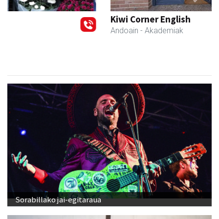
Previous
Next
Kiwi Corner English
Andoain
- Akademiak
Sorabillako jai-egitaraua