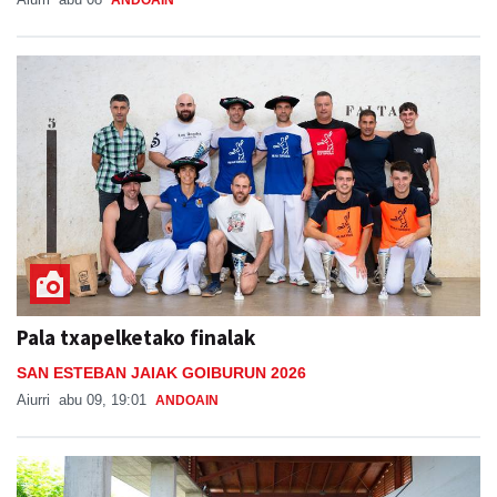
ANDOAIN
Pala txapelketako finalak
SAN ESTEBAN JAIAK GOIBURUN 2026
Aiurri
abu 09, 19:01
ANDOAIN