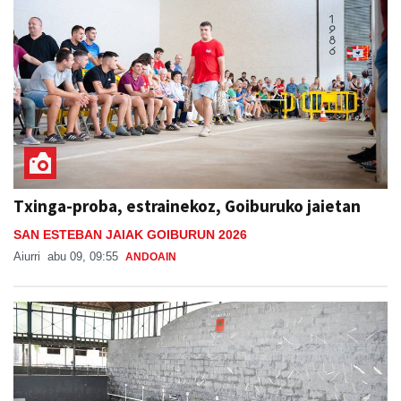
Txinga-proba, estrainekoz, Goiburuko jaietan
SAN ESTEBAN JAIAK GOIBURUN 2026
Aiurri
abu 09, 09:55
ANDOAIN